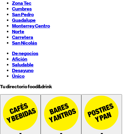
Zona Tec
Cumbres
San Pedro
Guadalupe
Monterrey
Centro
Norte
Carretera
San Nicolás
De negocios
Afición
Saludable
Desayuno
Único
Tu directorio food&drink