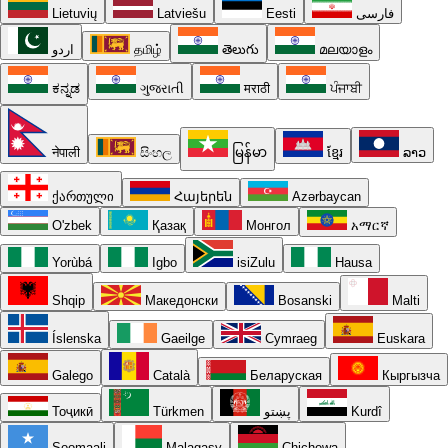
Lietuvių
Latviešu
Eesti
فارسی
اردو
தமிழ்
తెలుగు
മലയാളം
ಕನ್ನಡ
ગુજરાતી
मराठी
ਪੰਜਾਬੀ
नेपाली
සිංහල
မြန်မာ
ខ្មែរ
ລາວ
ქართული
Հայերեն
Azərbaycan
O'zbek
Қазақ
Монгол
አማርኛ
Yorùbá
Igbo
isiZulu
Hausa
Shqip
Македонски
Bosanski
Malti
Íslenska
Gaeilge
Cymraeg
Euskara
Galego
Català
Беларуская
Кыргызча
Тоҷикӣ
Türkmen
پښتو
Kurdî
Soomaali
Malagasy
Chichewa