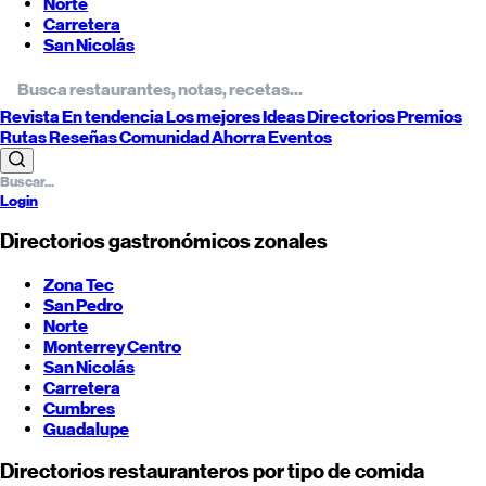
Norte
Carretera
San Nicolás
Revista
En tendencia
Los mejores
Ideas
Directorios
Premios
Rutas
Reseñas
Comunidad
Ahorra
Eventos
Login
Directorios gastronómicos zonales
Zona Tec
San Pedro
Norte
Monterrey
Centro
San Nicolás
Carretera
Cumbres
Guadalupe
Directorios restauranteros por tipo de comida