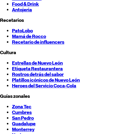
Food & Drink
Antojeria
Recetarios
PatoLobo
Mamá de Rocco
Recetario de influencers
Cultura
Estrellas de
Nuevo León
Etiqueta Restaurantera
Rostros detrás del sabor
Platillos icónicos de
Nuevo León
Heroes del Servicio Coca-Cola
Guías zonales
Zona Tec
Cumbres
San Pedro
Guadalupe
Monterrey