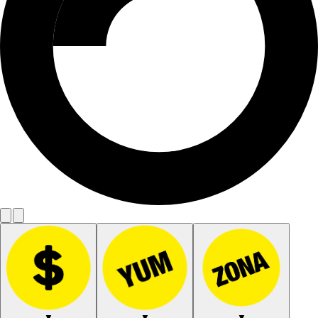
▼
▼
▼