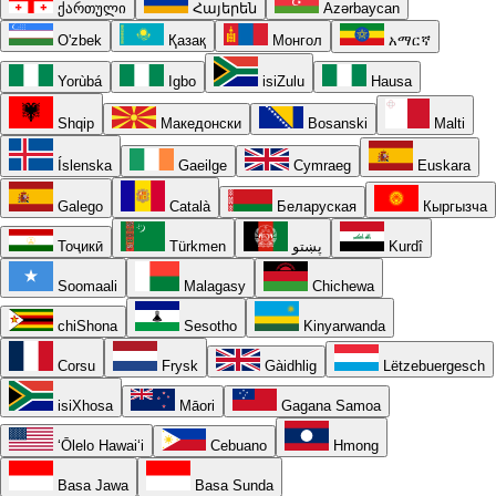
ქართული
Հայերեն
Azərbaycan
O'zbek
Қазақ
Монгол
አማርኛ
Yorùbá
Igbo
isiZulu
Hausa
Shqip
Македонски
Bosanski
Malti
Íslenska
Gaeilge
Cymraeg
Euskara
Galego
Català
Беларуская
Кыргызча
Тоҷикӣ
Türkmen
پښتو
Kurdî
Soomaali
Malagasy
Chichewa
chiShona
Sesotho
Kinyarwanda
Corsu
Frysk
Gàidhlig
Lëtzebuergesch
isiXhosa
Māori
Gagana Samoa
ʻŌlelo Hawaiʻi
Cebuano
Hmong
Basa Jawa
Basa Sunda