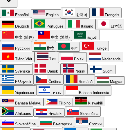
Español
English
한국어
Français
Deutsch
Português
Italiano
日本語
中文 (简体)
中文 (繁體)
العربية
Русский
हिन्दी
বাংলা
Türkçe
Tiếng Việt
ไทย
Polski
Nederlands
Svenska
Dansk
Norsk
Suomi
Ελληνικά
Čeština
Română
Magyar
Українська
עברית
Bahasa Indonesia
Bahasa Melayu
Filipino
Kiswahili
Afrikaans
Hrvatski
Slovenčina
Slovenščina
Български
Српски