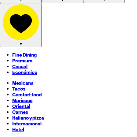
▼
Fine Dining
Premium
Casual
Económico
Mexicana
Tacos
Comfort food
Mariscos
Oriental
Carnes
Italiano y pizza
Internacional
Hotel