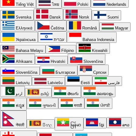
Tiếng Việt
ไทย
Polski
Nederlands
Svenska
Dansk
Norsk
Suomi
Ελληνικά
Čeština
Română
Magyar
Українська
עברית
Bahasa Indonesia
Bahasa Melayu
Filipino
Kiswahili
Afrikaans
Hrvatski
Slovenčina
Slovenščina
Български
Српски
Lietuvių
Latviešu
Eesti
فارسی
اردو
தமிழ்
తెలుగు
മലയാളം
ಕನ್ನಡ
ગુજરાતી
मराठी
ਪੰਜਾਬੀ
नेपाली
සිංහල
မြန်မာ
ខ្មែរ
ລາວ