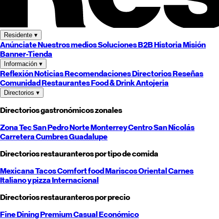
Residente
▾
Anúnciate
Nuestros medios
Soluciones B2B
Historia
Misión
Banner-Tienda
Información
▾
Reflexión
Noticias
Recomendaciones
Directorios
Reseñas
Comunidad
Restaurantes
Food & Drink
Antojeria
Directorios
▾
Directorios gastronómicos zonales
Zona Tec
San Pedro
Norte
Monterrey
Centro
San Nicolás
Carretera
Cumbres
Guadalupe
Directorios restauranteros por tipo de comida
Mexicana
Tacos
Comfort food
Mariscos
Oriental
Carnes
Italiano y pizza
Internacional
Directorios restauranteros por precio
Fine Dining
Premium
Casual
Económico