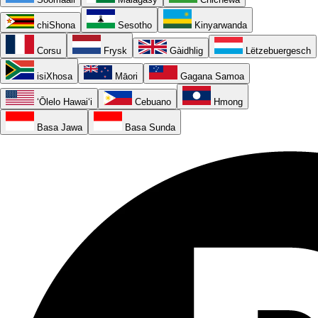
chiShona
Sesotho
Kinyarwanda
Corsu
Frysk
Gàidhlig
Lëtzebuergesch
isiXhosa
Māori
Gagana Samoa
ʻŌlelo Hawaiʻi
Cebuano
Hmong
Basa Jawa
Basa Sunda