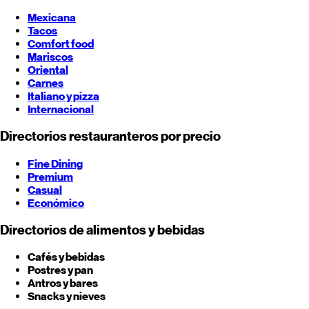
Mexicana
Tacos
Comfort food
Mariscos
Oriental
Carnes
Italiano y pizza
Internacional
Directorios restauranteros por precio
Fine Dining
Premium
Casual
Económico
Directorios de alimentos y bebidas
Cafés y bebidas
Postres y pan
Antros y bares
Snacks y nieves