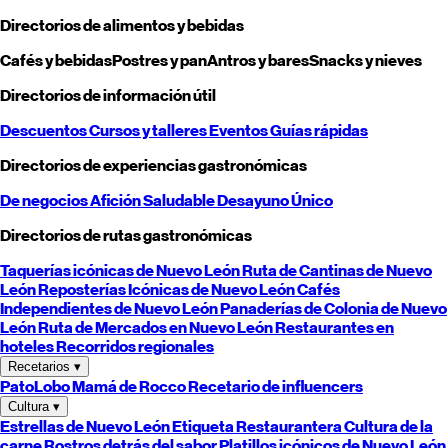
Directorios de alimentos y bebidas
Cafés y bebidas
Postres y pan
Antros y bares
Snacks y nieves
Directorios de información útil
Descuentos
Cursos y talleres
Eventos
Guías rápidas
Directorios de experiencias gastronómicas
De negocios
Afición
Saludable
Desayuno
Único
Directorios de rutas gastronómicas
Taquerías icónicas de
Nuevo León
Ruta de Cantinas de
Nuevo
León
Reposterías Icónicas de
Nuevo León
Cafés
Independientes de
Nuevo León
Panaderías de Colonia de
Nuevo
León
Ruta de Mercados en
Nuevo León
Restaurantes en
hoteles
Recorridos regionales
Recetarios
▾
PatoLobo
Mamá de Rocco
Recetario de influencers
Cultura
▾
Estrellas de
Nuevo León
Etiqueta Restaurantera
Cultura de la
carne
Rostros detrás del sabor
Platillos icónicos de
Nuevo León