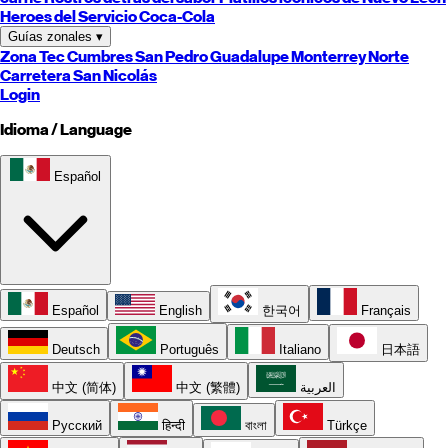
Heroes del Servicio Coca-Cola
Guías zonales
▾
Zona Tec
Cumbres
San Pedro
Guadalupe
Monterrey
Norte
Carretera
San Nicolás
Login
Idioma / Language
Español
Español
English
한국어
Français
Deutsch
Português
Italiano
日本語
中文 (简体)
中文 (繁體)
العربية
Русский
हिन्दी
বাংলা
Türkçe