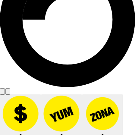
▼
▼
▼