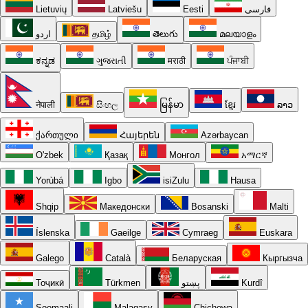
Lietuvių
Latviešu
Eesti
فارسی
اردو
தமிழ்
తెలుగు
മലയാളം
ಕನ್ನಡ
ગુજરાતી
मराठी
ਪੰਜਾਬੀ
नेपाली
සිංහල
မြန်မာ
ខ្មែរ
ລາວ
ქართული
Հայերեն
Azərbaycan
O'zbek
Қазақ
Монгол
አማርኛ
Yorùbá
Igbo
isiZulu
Hausa
Shqip
Македонски
Bosanski
Malti
Íslenska
Gaeilge
Cymraeg
Euskara
Galego
Català
Беларуская
Кыргызча
Тоҷикӣ
Türkmen
پښتو
Kurdî
Soomaali
Malagasy
Chichewa