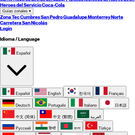
Heroes del Servicio Coca-Cola
Guías zonales
▾
Zona Tec
Cumbres
San Pedro
Guadalupe
Monterrey
Norte
Carretera
San Nicolás
Login
Idioma / Language
Español
Español
English
한국어
Français
Deutsch
Português
Italiano
日本語
中文 (简体)
中文 (繁體)
العربية
Русский
हिन्दी
বাংলা
Türkçe