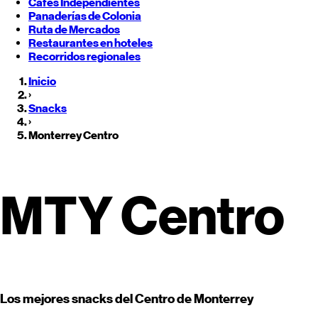
Cafés Independientes
Panaderías de Colonia
Ruta de Mercados
Restaurantes en hoteles
Recorridos regionales
Inicio
›
Snacks
›
Monterrey
Centro
Restaurantes de
Monterrey
Cen
MTY Centro
Los mejores snacks del Centro de Monterrey