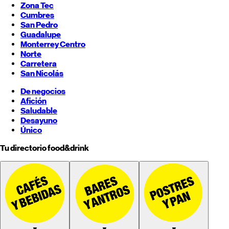
Zona Tec
Cumbres
San Pedro
Guadalupe
Monterrey
Centro
Norte
Carretera
San Nicolás
De negocios
Afición
Saludable
Desayuno
Único
Tu directorio food&drink