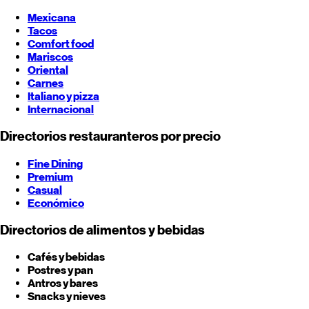
Mexicana
Tacos
Comfort food
Mariscos
Oriental
Carnes
Italiano y pizza
Internacional
Directorios restauranteros por precio
Fine Dining
Premium
Casual
Económico
Directorios de alimentos y bebidas
Cafés y bebidas
Postres y pan
Antros y bares
Snacks y nieves