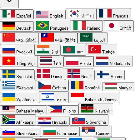
Español
English
한국어
Français
Deutsch
Português
Italiano
日本語
中文 (简体)
中文 (繁體)
العربية
Русский
हिन्दी
বাংলা
Türkçe
Tiếng Việt
ไทย
Polski
Nederlands
Svenska
Dansk
Norsk
Suomi
Ελληνικά
Čeština
Română
Magyar
Українська
עברית
Bahasa Indonesia
Bahasa Melayu
Filipino
Kiswahili
Afrikaans
Hrvatski
Slovenčina
Slovenščina
Български
Српски