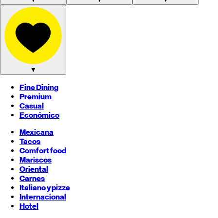
▼
Fine Dining
Premium
Casual
Económico
Mexicana
Tacos
Comfort food
Mariscos
Oriental
Carnes
Italiano y pizza
Internacional
Hotel