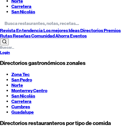
Norte
Carretera
San Nicolás
Revista
En tendencia
Los mejores
Ideas
Directorios
Premios
Rutas
Reseñas
Comunidad
Ahorra
Eventos
Login
Directorios gastronómicos zonales
Zona Tec
San Pedro
Norte
Monterrey
Centro
San Nicolás
Carretera
Cumbres
Guadalupe
Directorios restauranteros por tipo de comida