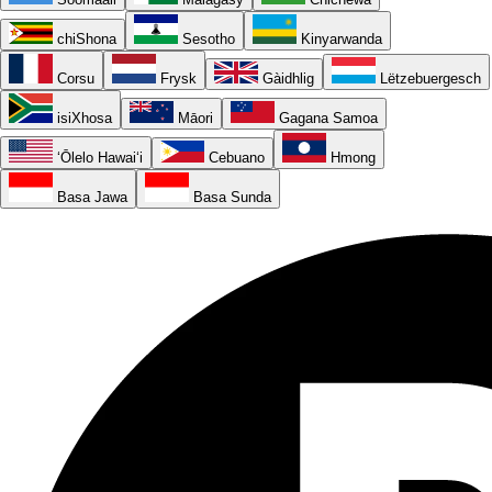
chiShona
Sesotho
Kinyarwanda
Corsu
Frysk
Gàidhlig
Lëtzebuergesch
isiXhosa
Māori
Gagana Samoa
ʻŌlelo Hawaiʻi
Cebuano
Hmong
Basa Jawa
Basa Sunda