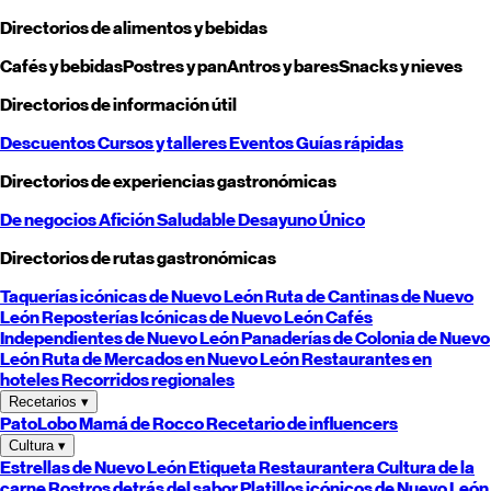
Directorios de alimentos y bebidas
Cafés y bebidas
Postres y pan
Antros y bares
Snacks y nieves
Directorios de información útil
Descuentos
Cursos y talleres
Eventos
Guías rápidas
Directorios de experiencias gastronómicas
De negocios
Afición
Saludable
Desayuno
Único
Directorios de rutas gastronómicas
Taquerías icónicas de
Nuevo León
Ruta de Cantinas de
Nuevo
León
Reposterías Icónicas de
Nuevo León
Cafés
Independientes de
Nuevo León
Panaderías de Colonia de
Nuevo
León
Ruta de Mercados en
Nuevo León
Restaurantes en
hoteles
Recorridos regionales
Recetarios
▾
PatoLobo
Mamá de Rocco
Recetario de influencers
Cultura
▾
Estrellas de
Nuevo León
Etiqueta Restaurantera
Cultura de la
carne
Rostros detrás del sabor
Platillos icónicos de
Nuevo León