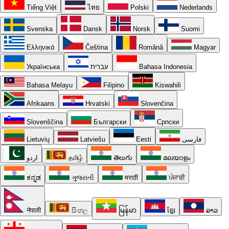
Tiếng Việt
ไทย
Polski
Nederlands
Svenska
Dansk
Norsk
Suomi
Ελληνικά
Čeština
Română
Magyar
Українська
עברית
Bahasa Indonesia
Bahasa Melayu
Filipino
Kiswahili
Afrikaans
Hrvatski
Slovenčina
Slovenščina
Български
Српски
Lietuvių
Latviešu
Eesti
فارسی
اردو
தமிழ்
తెలుగు
മലയാളം
ಕನ್ನಡ
ગુજરાતી
मराठी
ਪੰਜਾਬੀ
नेपाली
සිංහල
မြန်မာ
ខ្មែរ
ລາວ