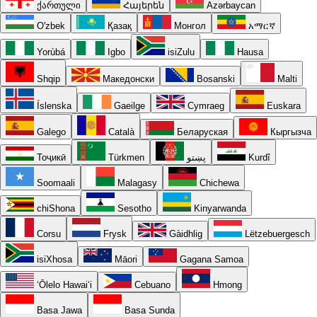
ქართული
Հայերեն
Azərbaycan
O'zbek
Қазақ
Монгол
አማርኛ
Yorùbá
Igbo
isiZulu
Hausa
Shqip
Македонски
Bosanski
Malti
Íslenska
Gaeilge
Cymraeg
Euskara
Galego
Català
Беларуская
Кыргызча
Тоҷикӣ
Türkmen
پښتو
Kurdî
Soomaali
Malagasy
Chichewa
chiShona
Sesotho
Kinyarwanda
Corsu
Frysk
Gàidhlig
Lëtzebuergesch
isiXhosa
Māori
Gagana Samoa
ʻŌlelo Hawaiʻi
Cebuano
Hmong
Basa Jawa
Basa Sunda