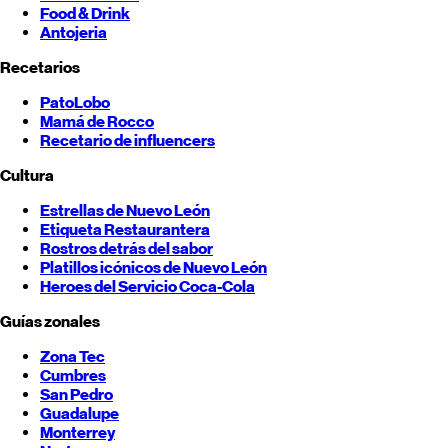
Food & Drink
Antojeria
Recetarios
PatoLobo
Mamá de Rocco
Recetario de influencers
Cultura
Estrellas de
Nuevo León
Etiqueta Restaurantera
Rostros detrás del sabor
Platillos icónicos de
Nuevo León
Heroes del Servicio Coca-Cola
Guías zonales
Zona Tec
Cumbres
San Pedro
Guadalupe
Monterrey