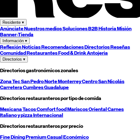
Residente
▾
Anúnciate
Nuestros medios
Soluciones B2B
Historia
Misión
Banner-Tienda
Información
▾
Reflexión
Noticias
Recomendaciones
Directorios
Reseñas
Comunidad
Restaurantes
Food & Drink
Antojeria
Directorios
▾
Directorios gastronómicos zonales
Zona Tec
San Pedro
Norte
Monterrey
Centro
San Nicolás
Carretera
Cumbres
Guadalupe
Directorios restauranteros por tipo de comida
Mexicana
Tacos
Comfort food
Mariscos
Oriental
Carnes
Italiano y pizza
Internacional
Directorios restauranteros por precio
Fine Dining
Premium
Casual
Económico