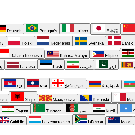
Deutsch
Português
Italiano
日本語
ทย
Polski
Nederlands
Svenska
Dansk
Bahasa Indonesia
Bahasa Melayu
Filipino
ių
Latviešu
Eesti
فارسی
اردو
ខ្មែរ
ລາວ
ქართული
Հայերեն
usa
Shqip
Македонски
Bosanski
Malt
Тоҷикӣ
Türkmen
پښتو
Kurdî
S
Gàidhlig
Lëtzebuergesch
isiXhosa
Māori