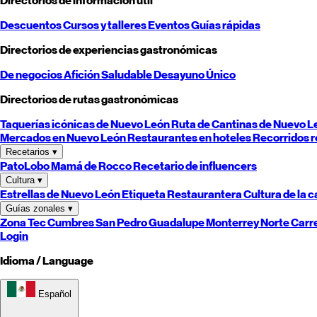
Directorios de información útil
Descuentos
Cursos y talleres
Eventos
Guías rápidas
Directorios de experiencias gastronómicas
De negocios
Afición
Saludable
Desayuno
Único
Directorios de rutas gastronómicas
Taquerías icónicas de
Nuevo León
Ruta de Cantinas de
Nuevo L
Mercados en
Nuevo León
Restaurantes en hoteles
Recorridos r
Recetarios
▾
PatoLobo
Mamá de Rocco
Recetario de influencers
Cultura
▾
Estrellas de
Nuevo León
Etiqueta Restaurantera
Cultura de la 
Guías zonales
▾
Zona Tec
Cumbres
San Pedro
Guadalupe
Monterrey
Norte
Carr
Login
Idioma / Language
Español