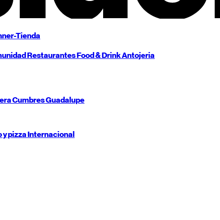
ner-Tienda
unidad
Restaurantes
Food & Drink
Antojeria
tera
Cumbres
Guadalupe
o y pizza
Internacional