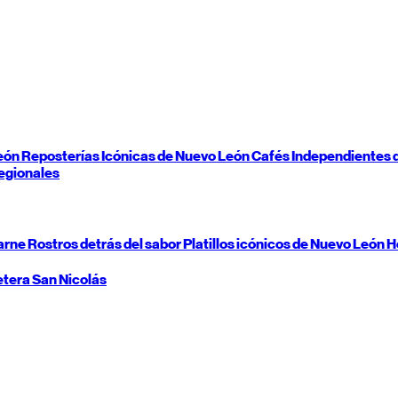
eón
Reposterías Icónicas de
Nuevo León
Cafés Independientes 
egionales
carne
Rostros detrás del sabor
Platillos icónicos de
Nuevo León
H
etera
San Nicolás