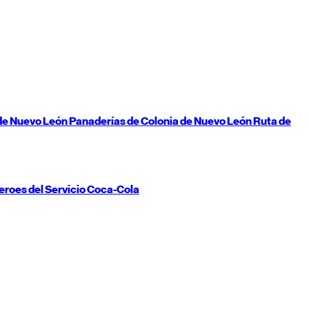
de
Nuevo León
Panaderías de Colonia de
Nuevo León
Ruta de
eroes del Servicio Coca-Cola