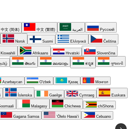
中文 (简体)
中文 (繁體)
العربية
Русский
Norsk
Suomi
Ελληνικά
Čeština
Kiswahili
Afrikaans
Hrvatski
Slovenčina
தமிழ்
తెలుగు
മലയാളം
ಕನ್ನಡ
ગુજરાતી
Azərbaycan
O'zbek
Қазақ
Монгол
i
Íslenska
Gaeilge
Cymraeg
Euskara
oomaali
Malagasy
Chichewa
chiShona
Gagana Samoa
ʻŌlelo Hawaiʻi
Cebuano