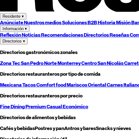
Residente
▾
Anúnciate
Nuestros medios
Soluciones B2B
Historia
Misión
Ban
Información
▾
Reflexión
Noticias
Recomendaciones
Directorios
Reseñas
Com
Directorios
▾
Directorios gastronómicos zonales
Zona Tec
San Pedro
Norte
Monterrey
Centro
San Nicolás
Carre
Directorios restauranteros por tipo de comida
Mexicana
Tacos
Comfort food
Mariscos
Oriental
Carnes
Italian
Directorios restauranteros por precio
Fine Dining
Premium
Casual
Económico
Directorios de alimentos y bebidas
Cafés y bebidas
Postres y pan
Antros y bares
Snacks y nieves