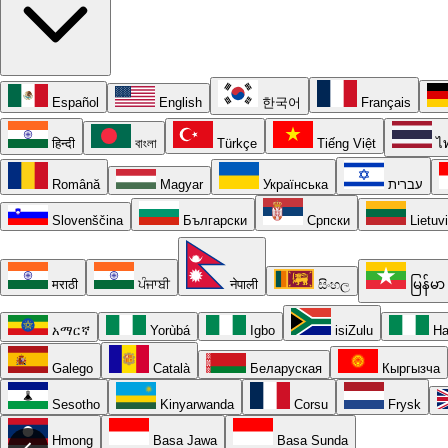
Español
English
한국어
Français
हिन्दी
বাংলা
Türkçe
Tiếng Việt
ไ
Română
Magyar
Українська
עברית
Slovenščina
Български
Српски
Lietuv
मराठी
ਪੰਜਾਬੀ
नेपाली
සිංහල
မြန်မာ
አማርኛ
Yorùbá
Igbo
isiZulu
Ha
Galego
Català
Беларуская
Кыргызча
Sesotho
Kinyarwanda
Corsu
Frysk
Hmong
Basa Jawa
Basa Sunda