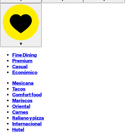
▼
Fine Dining
Premium
Casual
Económico
Mexicana
Tacos
Comfort food
Mariscos
Oriental
Carnes
Italiano y pizza
Internacional
Hotel