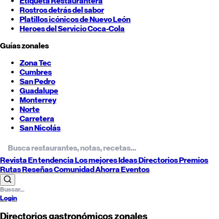
Etiqueta Restaurantera
Rostros detrás del sabor
Platillos icónicos de
Nuevo León
Heroes del Servicio Coca-Cola
Guías zonales
Zona Tec
Cumbres
San Pedro
Guadalupe
Monterrey
Norte
Carretera
San Nicolás
Revista
En tendencia
Los mejores
Ideas
Directorios
Premios
Rutas
Reseñas
Comunidad
Ahorra
Eventos
Login
Directorios gastronómicos zonales