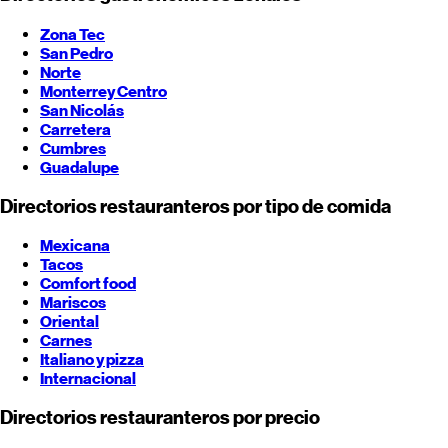
Zona Tec
San Pedro
Norte
Monterrey
Centro
San Nicolás
Carretera
Cumbres
Guadalupe
Directorios restauranteros por tipo de comida
Mexicana
Tacos
Comfort food
Mariscos
Oriental
Carnes
Italiano y pizza
Internacional
Directorios restauranteros por precio