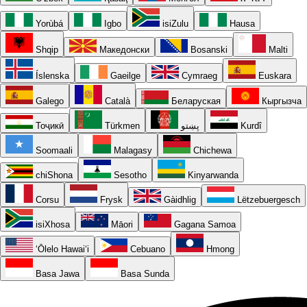
Yorùbá
Igbo
isiZulu
Hausa
Shqip
Македонски
Bosanski
Malti
Íslenska
Gaeilge
Cymraeg
Euskara
Galego
Català
Беларуская
Кыргызча
Тоҷикӣ
Türkmen
پښتو
Kurdî
Soomaali
Malagasy
Chichewa
chiShona
Sesotho
Kinyarwanda
Corsu
Frysk
Gàidhlig
Lëtzebuergesch
isiXhosa
Māori
Gagana Samoa
ʻŌlelo Hawaiʻi
Cebuano
Hmong
Basa Jawa
Basa Sunda