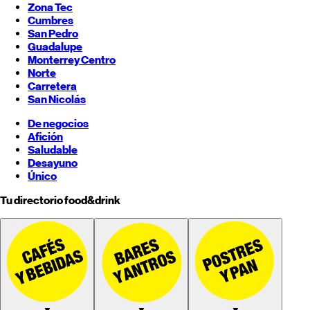
Zona Tec
Cumbres
San Pedro
Guadalupe
Monterrey
Centro
Norte
Carretera
San Nicolás
De negocios
Afición
Saludable
Desayuno
Único
Tu directorio food&drink