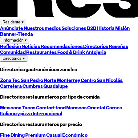
Residente
▾
Anúnciate
Nuestros medios
Soluciones B2B
Historia
Misión
Banner-Tienda
Información
▾
Reflexión
Noticias
Recomendaciones
Directorios
Reseñas
Comunidad
Restaurantes
Food & Drink
Antojeria
Directorios
▾
Directorios gastronómicos zonales
Zona Tec
San Pedro
Norte
Monterrey
Centro
San Nicolás
Carretera
Cumbres
Guadalupe
Directorios restauranteros por tipo de comida
Mexicana
Tacos
Comfort food
Mariscos
Oriental
Carnes
Italiano y pizza
Internacional
Directorios restauranteros por precio
Fine Dining
Premium
Casual
Económico