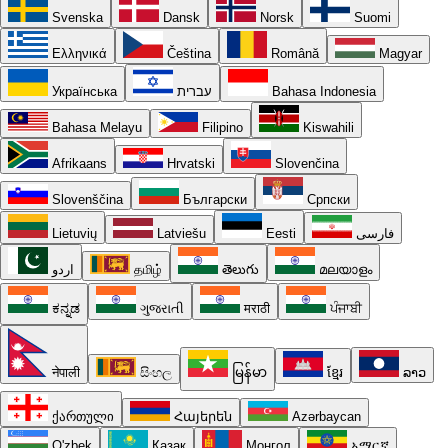
Svenska
Dansk
Norsk
Suomi
Ελληνικά
Čeština
Română
Magyar
Українська
עברית
Bahasa Indonesia
Bahasa Melayu
Filipino
Kiswahili
Afrikaans
Hrvatski
Slovenčina
Slovenščina
Български
Српски
Lietuvių
Latviešu
Eesti
فارسی
اردو
தமிழ்
తెలుగు
മലയാളം
ಕನ್ನಡ
ગુજરાતી
मराठी
ਪੰਜਾਬੀ
नेपाली
සිංහල
မြန်မာ
ខ្មែរ
ລາວ
ქართული
Հայերեն
Azərbaycan
O'zbek
Қазақ
Монгол
አማርኛ