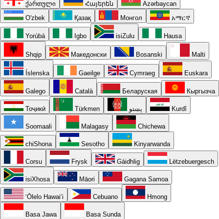
ქართული
Հայերեն
Azərbaycan
O'zbek
Қазақ
Монгол
አማርኛ
Yorùbá
Igbo
isiZulu
Hausa
Shqip
Македонски
Bosanski
Malti
Íslenska
Gaeilge
Cymraeg
Euskara
Galego
Català
Беларуская
Кыргызча
Тоҷикӣ
Türkmen
پښتو
Kurdî
Soomaali
Malagasy
Chichewa
chiShona
Sesotho
Kinyarwanda
Corsu
Frysk
Gàidhlig
Lëtzebuergesch
isiXhosa
Māori
Gagana Samoa
ʻŌlelo Hawaiʻi
Cebuano
Hmong
Basa Jawa
Basa Sunda