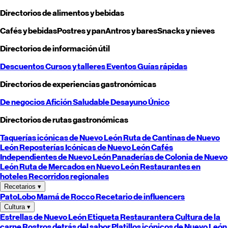
Directorios de alimentos y bebidas
Cafés y bebidas
Postres y pan
Antros y bares
Snacks y nieves
Directorios de información útil
Descuentos
Cursos y talleres
Eventos
Guías rápidas
Directorios de experiencias gastronómicas
De negocios
Afición
Saludable
Desayuno
Único
Directorios de rutas gastronómicas
Taquerías icónicas de
Nuevo León
Ruta de Cantinas de
Nuevo
León
Reposterías Icónicas de
Nuevo León
Cafés
Independientes de
Nuevo León
Panaderías de Colonia de
Nuevo
León
Ruta de Mercados en
Nuevo León
Restaurantes en
hoteles
Recorridos regionales
Recetarios
▾
PatoLobo
Mamá de Rocco
Recetario de influencers
Cultura
▾
Estrellas de
Nuevo León
Etiqueta Restaurantera
Cultura de la
carne
Rostros detrás del sabor
Platillos icónicos de
Nuevo León