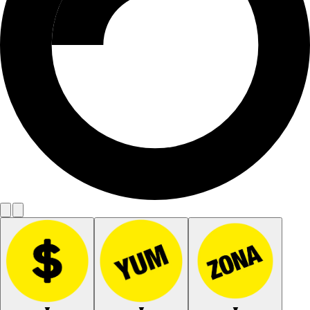
▼
▼
▼