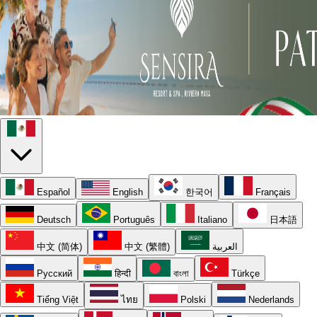
Español
English
한국어
Français
Deutsch
Português
Italiano
日本語
中文 (简体)
中文 (繁體)
العربية
Русский
हिन्दी
বাংলা
Türkçe
Tiếng Việt
ไทย
Polski
Nederlands