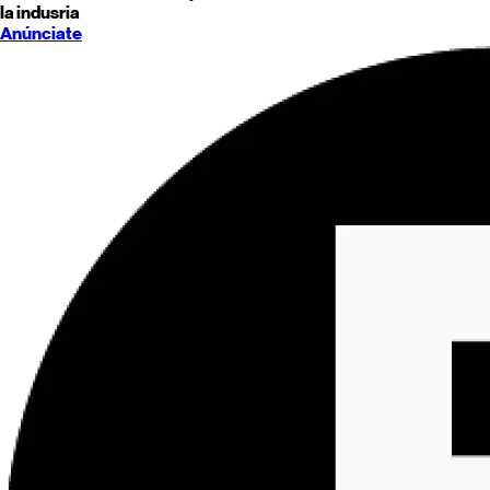
la indusria
Anúnciate