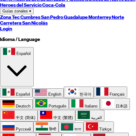
Heroes del Servicio Coca-Cola
Guías zonales
▾
Zona Tec
Cumbres
San Pedro
Guadalupe
Monterrey
Norte
Carretera
San Nicolás
Login
Idioma / Language
Español
Español
English
한국어
Français
Deutsch
Português
Italiano
日本語
中文 (简体)
中文 (繁體)
العربية
Русский
हिन्दी
বাংলা
Türkçe