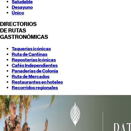
Saludable
Desayuno
Único
DIRECTORIOS
DE RUTAS
GASTRONÓMICAS
Taquerías icónicas
Ruta de Cantinas
Reposterías Icónicas
Cafés Independientes
Panaderías de Colonia
Ruta de Mercados
Restaurantes en hoteles
Recorridos regionales