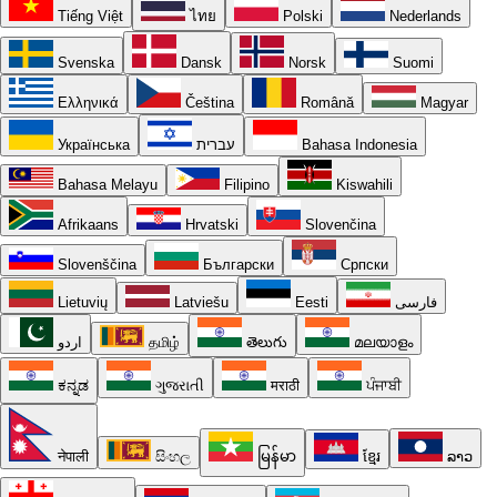
Tiếng Việt
ไทย
Polski
Nederlands
Svenska
Dansk
Norsk
Suomi
Ελληνικά
Čeština
Română
Magyar
Українська
עברית
Bahasa Indonesia
Bahasa Melayu
Filipino
Kiswahili
Afrikaans
Hrvatski
Slovenčina
Slovenščina
Български
Српски
Lietuvių
Latviešu
Eesti
فارسی
اردو
தமிழ்
తెలుగు
മലയാളം
ಕನ್ನಡ
ગુજરાતી
मराठी
ਪੰਜਾਬੀ
नेपाली
සිංහල
မြန်မာ
ខ្មែរ
ລາວ