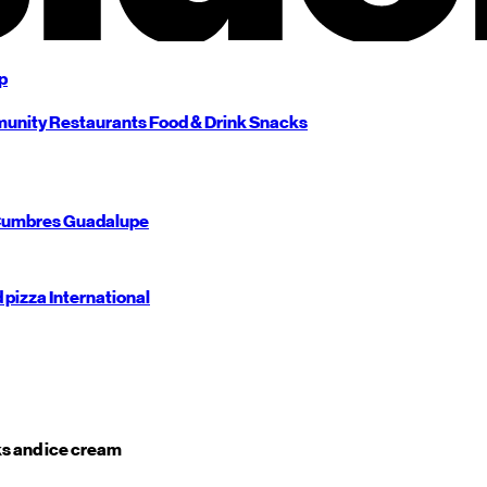
p
unity
Restaurants
Food & Drink
Snacks
umbres
Guadalupe
d pizza
International
s and ice cream