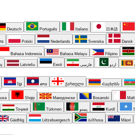
Deutsch
Português
Italiano
日本語
ทย
Polski
Nederlands
Svenska
Dansk
Bahasa Indonesia
Bahasa Melayu
Filipino
ių
Latviešu
Eesti
فارسی
اردو
ខ្មែរ
ລາວ
ქართული
Հայերեն
usa
Shqip
Македонски
Bosanski
Malt
Тоҷикӣ
Türkmen
پښتو
Kurdî
S
Gàidhlig
Lëtzebuergesch
isiXhosa
Māori