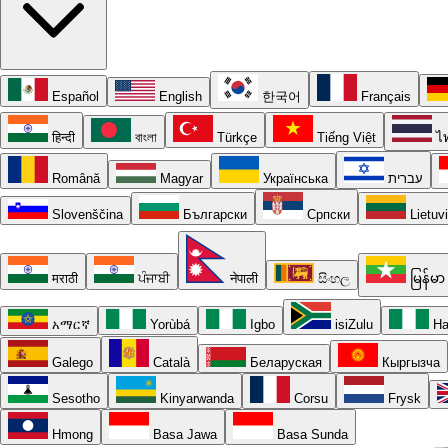
Español
English
한국어
Français
हिन्दी
বাংলা
Türkçe
Tiếng Việt
ไ
Română
Magyar
Українська
עברית
Slovenščina
Български
Српски
Lietuv
मराठी
ਪੰਜਾਬੀ
नेपाली
සිංහල
မြန်မာ
አማርኛ
Yorùbá
Igbo
isiZulu
Ha
Galego
Català
Беларуская
Кыргызча
Sesotho
Kinyarwanda
Corsu
Frysk
Hmong
Basa Jawa
Basa Sunda