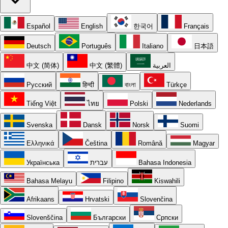
Español
English
한국어
Français
Deutsch
Português
Italiano
日本語
中文 (简体)
中文 (繁體)
العربية
Русский
हिन्दी
বাংলা
Türkçe
Tiếng Việt
ไทย
Polski
Nederlands
Svenska
Dansk
Norsk
Suomi
Ελληνικά
Čeština
Română
Magyar
Українська
עברית
Bahasa Indonesia
Bahasa Melayu
Filipino
Kiswahili
Afrikaans
Hrvatski
Slovenčina
Slovenščina
Български
Српски