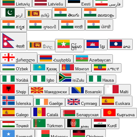
Lietuvių
Latviešu
Eesti
فارسی
اردو
தமிழ்
తెలుగు
മലയാളം
ಕನ್ನಡ
ગુજરાતી
मराठी
ਪੰਜਾਬੀ
नेपाली
සිංහල
မြန်မာ
ខ្មែរ
ລາວ
ქართული
Հայերեն
Azərbaycan
O'zbek
Қазақ
Монгол
አማርኛ
Yorùbá
Igbo
isiZulu
Hausa
Shqip
Македонски
Bosanski
Malti
Íslenska
Gaeilge
Cymraeg
Euskara
Galego
Català
Беларуская
Кыргызча
Тоҷикӣ
Türkmen
پښتو
Kurdî
Soomaali
Malagasy
Chichewa