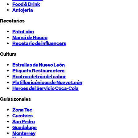
Food & Drink
Antojeria
Recetarios
PatoLobo
Mamá de Rocco
Recetario de influencers
Cultura
Estrellas de
Nuevo León
Etiqueta Restaurantera
Rostros detrás del sabor
Platillos icónicos de
Nuevo León
Heroes del Servicio Coca-Cola
Guías zonales
Zona Tec
Cumbres
San Pedro
Guadalupe
Monterrey