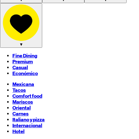
▼
Fine Dining
Premium
Casual
Económico
Mexicana
Tacos
Comfort food
Mariscos
Oriental
Carnes
Italiano y pizza
Internacional
Hotel