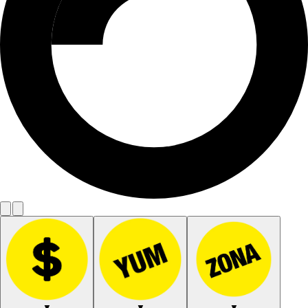
▼
▼
▼