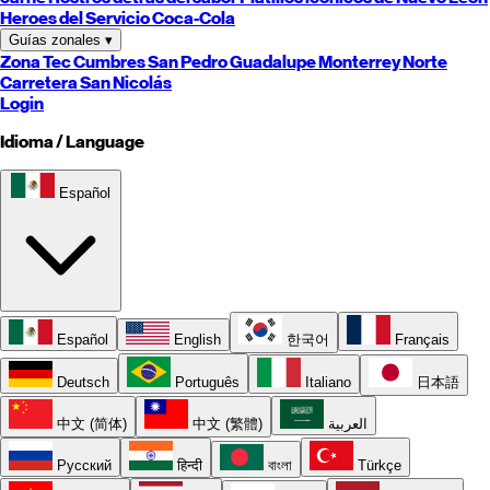
Heroes del Servicio Coca-Cola
Guías zonales
▾
Zona Tec
Cumbres
San Pedro
Guadalupe
Monterrey
Norte
Carretera
San Nicolás
Login
Idioma / Language
Español
Español
English
한국어
Français
Deutsch
Português
Italiano
日本語
中文 (简体)
中文 (繁體)
العربية
Русский
हिन्दी
বাংলা
Türkçe