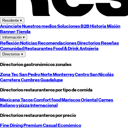
Residente
▾
Anúnciate
Nuestros medios
Soluciones B2B
Historia
Misión
Banner-Tienda
Información
▾
Reflexión
Noticias
Recomendaciones
Directorios
Reseñas
Comunidad
Restaurantes
Food & Drink
Antojeria
Directorios
▾
Directorios gastronómicos zonales
Zona Tec
San Pedro
Norte
Monterrey
Centro
San Nicolás
Carretera
Cumbres
Guadalupe
Directorios restauranteros por tipo de comida
Mexicana
Tacos
Comfort food
Mariscos
Oriental
Carnes
Italiano y pizza
Internacional
Directorios restauranteros por precio
Fine Dining
Premium
Casual
Económico