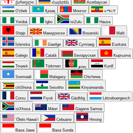
ქართული
Հայերեն
Azərbaycan
O'zbek
Қазақ
Монгол
አማርኛ
Yorùbá
Igbo
isiZulu
Hausa
Shqip
Македонски
Bosanski
Malti
Íslenska
Gaeilge
Cymraeg
Euskara
Galego
Català
Беларуская
Кыргызча
Тоҷикӣ
Türkmen
پښتو
Kurdî
Soomaali
Malagasy
Chichewa
chiShona
Sesotho
Kinyarwanda
Corsu
Frysk
Gàidhlig
Lëtzebuergesch
isiXhosa
Māori
Gagana Samoa
ʻŌlelo Hawaiʻi
Cebuano
Hmong
Basa Jawa
Basa Sunda