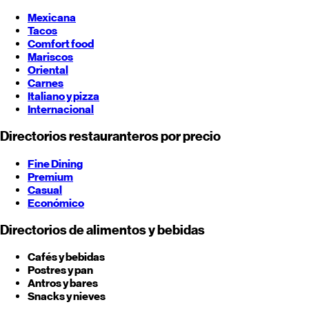
Mexicana
Tacos
Comfort food
Mariscos
Oriental
Carnes
Italiano y pizza
Internacional
Directorios restauranteros por precio
Fine Dining
Premium
Casual
Económico
Directorios de alimentos y bebidas
Cafés y bebidas
Postres y pan
Antros y bares
Snacks y nieves