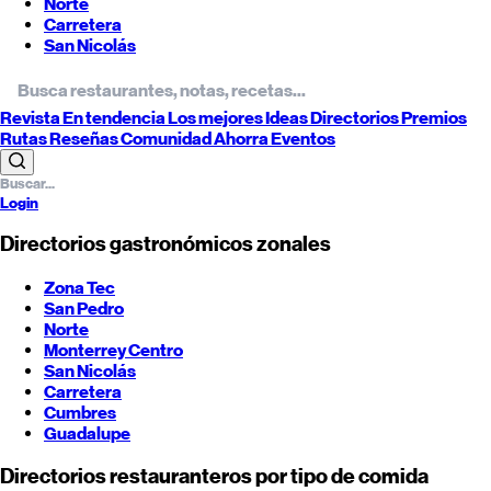
Norte
Carretera
San Nicolás
Revista
En tendencia
Los mejores
Ideas
Directorios
Premios
Rutas
Reseñas
Comunidad
Ahorra
Eventos
Login
Directorios gastronómicos zonales
Zona Tec
San Pedro
Norte
Monterrey
Centro
San Nicolás
Carretera
Cumbres
Guadalupe
Directorios restauranteros por tipo de comida