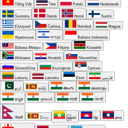
Tiếng Việt
ไทย
Polski
Nederlands
Svenska
Dansk
Norsk
Suomi
Ελληνικά
Čeština
Română
Magyar
Українська
עברית
Bahasa Indonesia
Bahasa Melayu
Filipino
Kiswahili
Afrikaans
Hrvatski
Slovenčina
Slovenščina
Български
Српски
Lietuvių
Latviešu
Eesti
فارسی
اردو
தமிழ்
తెలుగు
മലയാളം
ಕನ್ನಡ
ગુજરાતી
मराठी
ਪੰਜਾਬੀ
नेपाली
සිංහල
မြန်မာ
ខ្មែរ
ລາວ