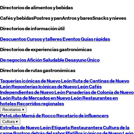
Directorios de alimentos y bebidas
Cafés y bebidas
Postres y pan
Antros y bares
Snacks y nieves
Directorios de información útil
Descuentos
Cursos y talleres
Eventos
Guías rápidas
Directorios de experiencias gastronómicas
De negocios
Afición
Saludable
Desayuno
Único
Directorios de rutas gastronómicas
Taquerías icónicas de
Nuevo León
Ruta de Cantinas de
Nuevo
León
Reposterías Icónicas de
Nuevo León
Cafés
Independientes de
Nuevo León
Panaderías de Colonia de
Nuevo
León
Ruta de Mercados en
Nuevo León
Restaurantes en
hoteles
Recorridos regionales
Recetarios
▾
PatoLobo
Mamá de Rocco
Recetario de influencers
Cultura
▾
Estrellas de
Nuevo León
Etiqueta Restaurantera
Cultura de la
carne
Rostros detrás del sabor
Platillos icónicos de
Nuevo León