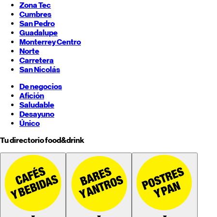
Zona Tec
Cumbres
San Pedro
Guadalupe
Monterrey
Centro
Norte
Carretera
San Nicolás
De negocios
Afición
Saludable
Desayuno
Único
Tu directorio food&drink