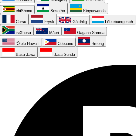
chiShona
Sesotho
Kinyarwanda
Corsu
Frysk
Gàidhlig
Lëtzebuergesch
isiXhosa
Māori
Gagana Samoa
ʻŌlelo Hawaiʻi
Cebuano
Hmong
Basa Jawa
Basa Sunda