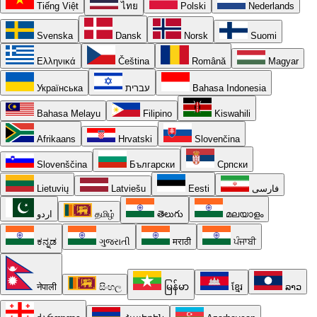
Tiếng Việt
ไทย
Polski
Nederlands
Svenska
Dansk
Norsk
Suomi
Ελληνικά
Čeština
Română
Magyar
Українська
עברית
Bahasa Indonesia
Bahasa Melayu
Filipino
Kiswahili
Afrikaans
Hrvatski
Slovenčina
Slovenščina
Български
Српски
Lietuvių
Latviešu
Eesti
فارسی
اردو
தமிழ்
తెలుగు
മലയാളം
ಕನ್ನಡ
ગુજરાતી
मराठी
ਪੰਜਾਬੀ
नेपाली
සිංහල
မြန်မာ
ខ្មែរ
ລາວ