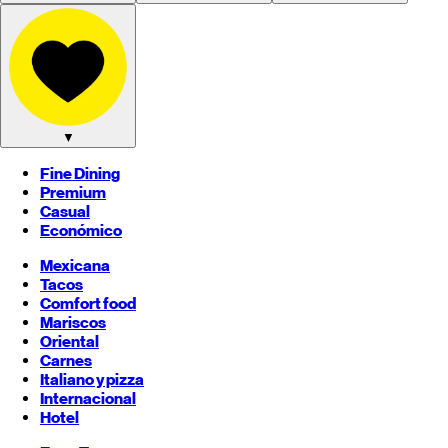
▼
Fine Dining
Premium
Casual
Económico
Mexicana
Tacos
Comfort food
Mariscos
Oriental
Carnes
Italiano y pizza
Internacional
Hotel