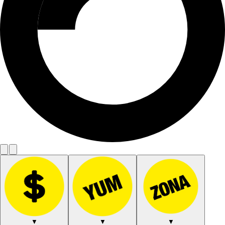
▼
▼
▼