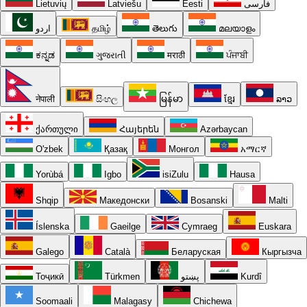
Lietuvių
Latviešu
Eesti
فارسی
اردو
தமிழ்
తెలుగు
മലയാളം
ಕನ್ನಡ
ગુજરાતી
मराठी
ਪੰਜਾਬੀ
नेपाली
සිංහල
မြန်မာ
ខ្មែរ
ລາວ
ქართული
Հայերեն
Azərbaycan
O'zbek
Қазақ
Монгол
አማርኛ
Yorùbá
Igbo
isiZulu
Hausa
Shqip
Македонски
Bosanski
Malti
Íslenska
Gaeilge
Cymraeg
Euskara
Galego
Català
Беларуская
Кыргызча
Тоҷикӣ
Türkmen
پښتو
Kurdî
Soomaali
Malagasy
Chichewa