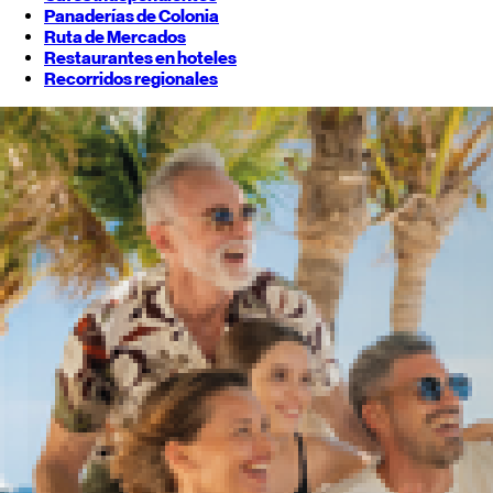
Panaderías de Colonia
Ruta de Mercados
Restaurantes en hoteles
Recorridos regionales