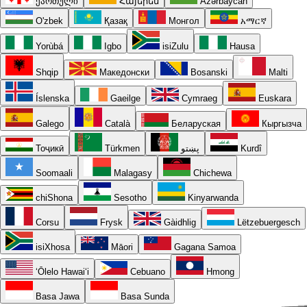
ქართული
Հայերեն
Azərbaycan
O'zbek
Қазақ
Монгол
አማርኛ
Yorùbá
Igbo
isiZulu
Hausa
Shqip
Македонски
Bosanski
Malti
Íslenska
Gaeilge
Cymraeg
Euskara
Galego
Català
Беларуская
Кыргызча
Тоҷикӣ
Türkmen
پښتو
Kurdî
Soomaali
Malagasy
Chichewa
chiShona
Sesotho
Kinyarwanda
Corsu
Frysk
Gàidhlig
Lëtzebuergesch
isiXhosa
Māori
Gagana Samoa
ʻŌlelo Hawaiʻi
Cebuano
Hmong
Basa Jawa
Basa Sunda