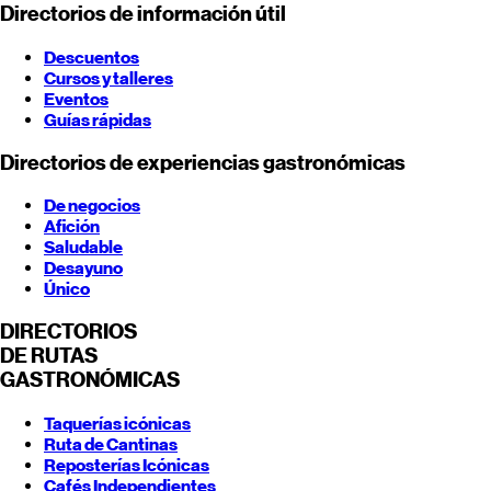
Directorios de información útil
Descuentos
Cursos y talleres
Eventos
Guías rápidas
Directorios de experiencias gastronómicas
De negocios
Afición
Saludable
Desayuno
Único
DIRECTORIOS
DE RUTAS
GASTRONÓMICAS
Taquerías icónicas
Ruta de Cantinas
Reposterías Icónicas
Cafés Independientes