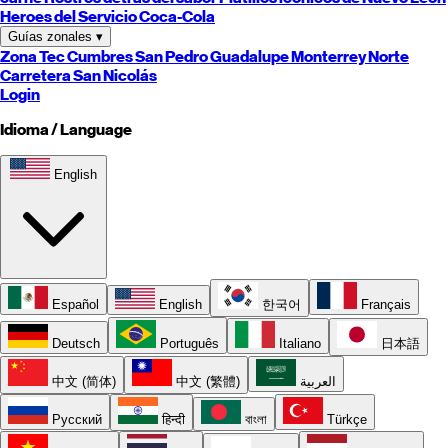
Heroes del Servicio Coca-Cola
Guías zonales
▾
Zona Tec
Cumbres
San Pedro
Guadalupe
Monterrey
Norte
Carretera
San Nicolás
Login
Idioma / Language
English
Español
English
한국어
Français
Deutsch
Português
Italiano
日本語
中文 (简体)
中文 (繁體)
العربية
Русский
हिन्दी
বাংলা
Türkçe