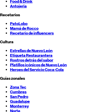
Food & Drink
Antojeria
Recetarios
PatoLobo
Mamá de Rocco
Recetario de influencers
Cultura
Estrellas de
Nuevo León
Etiqueta Restaurantera
Rostros detrás del sabor
Platillos icónicos de
Nuevo León
Heroes del Servicio Coca-Cola
Guías zonales
Zona Tec
Cumbres
San Pedro
Guadalupe
Monterrey
Norte