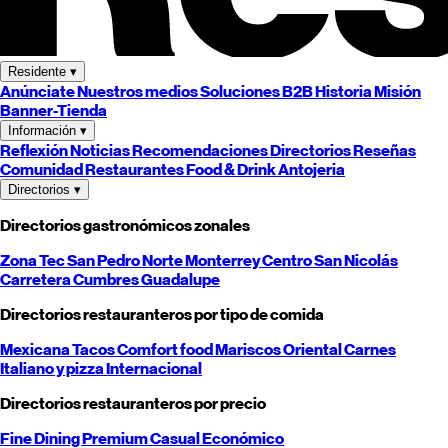
Residente
▾
Anúnciate
Nuestros medios
Soluciones B2B
Historia
Misión
Banner-Tienda
Información
▾
Reflexión
Noticias
Recomendaciones
Directorios
Reseñas
Comunidad
Restaurantes
Food & Drink
Antojeria
Directorios
▾
Directorios gastronómicos zonales
Zona Tec
San Pedro
Norte
Monterrey
Centro
San Nicolás
Carretera
Cumbres
Guadalupe
Directorios restauranteros por tipo de comida
Mexicana
Tacos
Comfort food
Mariscos
Oriental
Carnes
Italiano y pizza
Internacional
Directorios restauranteros por precio
Fine Dining
Premium
Casual
Económico