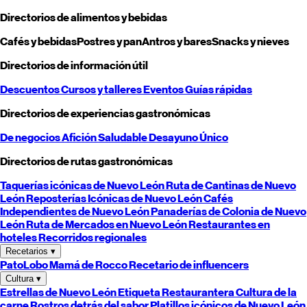
Directorios de alimentos y bebidas
Cafés y bebidas
Postres y pan
Antros y bares
Snacks y nieves
Directorios de información útil
Descuentos
Cursos y talleres
Eventos
Guías rápidas
Directorios de experiencias gastronómicas
De negocios
Afición
Saludable
Desayuno
Único
Directorios de rutas gastronómicas
Taquerías icónicas de
Nuevo León
Ruta de Cantinas de
Nuevo
León
Reposterías Icónicas de
Nuevo León
Cafés
Independientes de
Nuevo León
Panaderías de Colonia de
Nuevo
León
Ruta de Mercados en
Nuevo León
Restaurantes en
hoteles
Recorridos regionales
Recetarios
▾
PatoLobo
Mamá de Rocco
Recetario de influencers
Cultura
▾
Estrellas de
Nuevo León
Etiqueta Restaurantera
Cultura de la
carne
Rostros detrás del sabor
Platillos icónicos de
Nuevo León