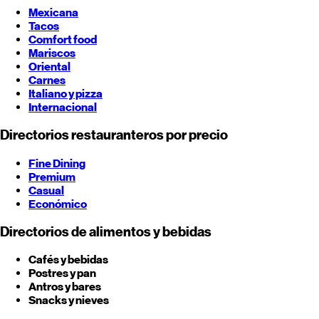
Mexicana
Tacos
Comfort food
Mariscos
Oriental
Carnes
Italiano y pizza
Internacional
Directorios restauranteros por precio
Fine Dining
Premium
Casual
Económico
Directorios de alimentos y bebidas
Cafés y bebidas
Postres y pan
Antros y bares
Snacks y nieves