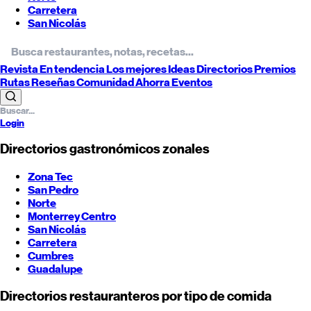
Carretera
San Nicolás
Revista
En tendencia
Los mejores
Ideas
Directorios
Premios
Rutas
Reseñas
Comunidad
Ahorra
Eventos
Login
Directorios gastronómicos zonales
Zona Tec
San Pedro
Norte
Monterrey
Centro
San Nicolás
Carretera
Cumbres
Guadalupe
Directorios restauranteros por tipo de comida