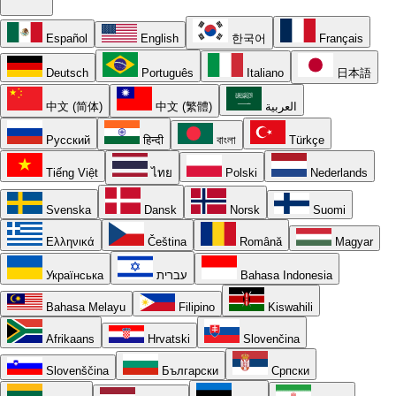
Español
English
한국어
Français
Deutsch
Português
Italiano
日本語
中文 (简体)
中文 (繁體)
العربية
Русский
हिन्दी
বাংলা
Türkçe
Tiếng Việt
ไทย
Polski
Nederlands
Svenska
Dansk
Norsk
Suomi
Ελληνικά
Čeština
Română
Magyar
Українська
עברית
Bahasa Indonesia
Bahasa Melayu
Filipino
Kiswahili
Afrikaans
Hrvatski
Slovenčina
Slovenščina
Български
Српски