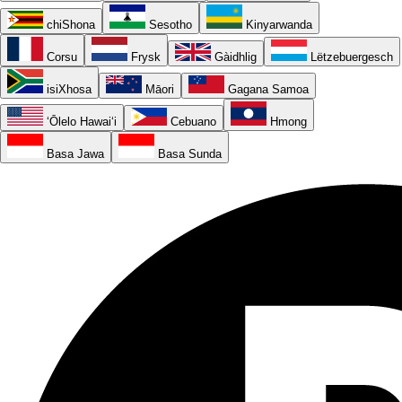
chiShona
Sesotho
Kinyarwanda
Corsu
Frysk
Gàidhlig
Lëtzebuergesch
isiXhosa
Māori
Gagana Samoa
ʻŌlelo Hawaiʻi
Cebuano
Hmong
Basa Jawa
Basa Sunda