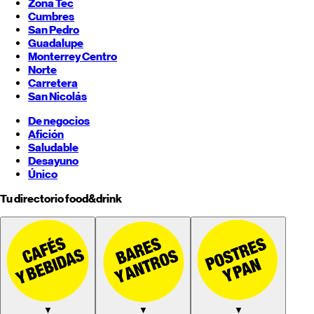
Zona Tec
Cumbres
San Pedro
Guadalupe
Monterrey
Centro
Norte
Carretera
San Nicolás
De negocios
Afición
Saludable
Desayuno
Único
Tu directorio food&drink
▼
▼
▼