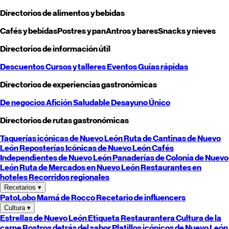
Directorios de alimentos y bebidas
Cafés y bebidas
Postres y pan
Antros y bares
Snacks y nieves
Directorios de información útil
Descuentos
Cursos y talleres
Eventos
Guías rápidas
Directorios de experiencias gastronómicas
De negocios
Afición
Saludable
Desayuno
Único
Directorios de rutas gastronómicas
Taquerías icónicas de
Nuevo León
Ruta de Cantinas de
Nuevo
León
Reposterías Icónicas de
Nuevo León
Cafés
Independientes de
Nuevo León
Panaderías de Colonia de
Nuevo
León
Ruta de Mercados en
Nuevo León
Restaurantes en
hoteles
Recorridos regionales
Recetarios
▾
PatoLobo
Mamá de Rocco
Recetario de influencers
Cultura
▾
Estrellas de
Nuevo León
Etiqueta Restaurantera
Cultura de la
carne
Rostros detrás del sabor
Platillos icónicos de
Nuevo León