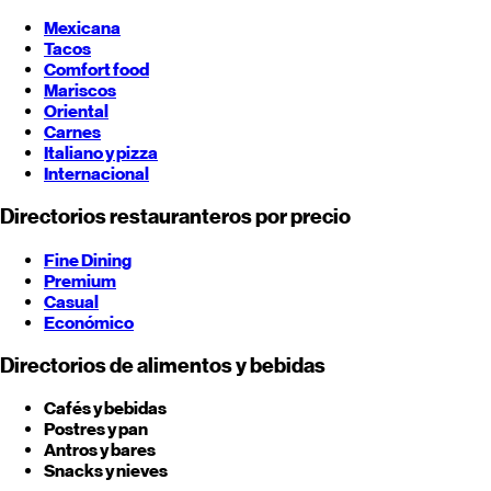
Mexicana
Tacos
Comfort food
Mariscos
Oriental
Carnes
Italiano y pizza
Internacional
Directorios restauranteros por precio
Fine Dining
Premium
Casual
Económico
Directorios de alimentos y bebidas
Cafés y bebidas
Postres y pan
Antros y bares
Snacks y nieves