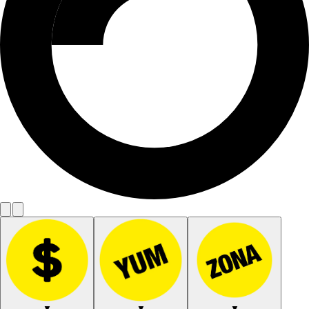
▼
▼
▼