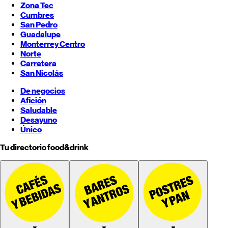
Zona Tec
Cumbres
San Pedro
Guadalupe
Monterrey
Centro
Norte
Carretera
San Nicolás
De negocios
Afición
Saludable
Desayuno
Único
Tu directorio food&drink