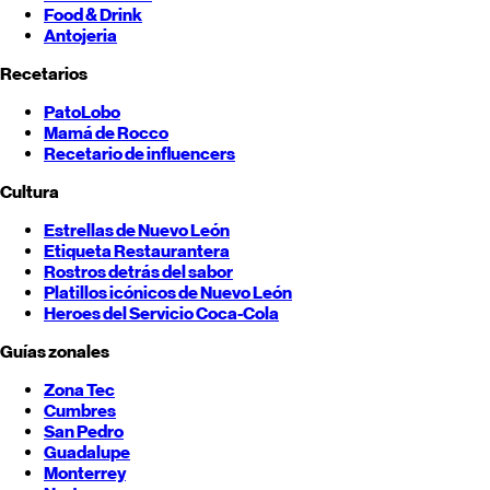
Food & Drink
Antojeria
Recetarios
PatoLobo
Mamá de Rocco
Recetario de influencers
Cultura
Estrellas de
Nuevo León
Etiqueta Restaurantera
Rostros detrás del sabor
Platillos icónicos de
Nuevo León
Heroes del Servicio Coca-Cola
Guías zonales
Zona Tec
Cumbres
San Pedro
Guadalupe
Monterrey