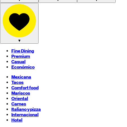
▼
Fine Dining
Premium
Casual
Económico
Mexicana
Tacos
Comfort food
Mariscos
Oriental
Carnes
Italiano y pizza
Internacional
Hotel