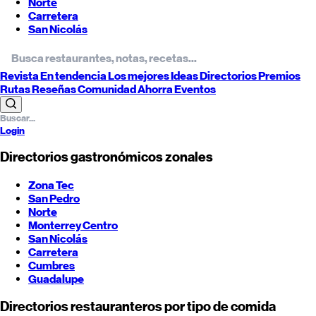
Norte
Carretera
San Nicolás
Revista
En tendencia
Los mejores
Ideas
Directorios
Premios
Rutas
Reseñas
Comunidad
Ahorra
Eventos
Login
Directorios gastronómicos zonales
Zona Tec
San Pedro
Norte
Monterrey
Centro
San Nicolás
Carretera
Cumbres
Guadalupe
Directorios restauranteros por tipo de comida