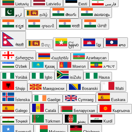
Lietuvių
Latviešu
Eesti
فارسی
اردو
தமிழ்
తెలుగు
മലയാളം
ಕನ್ನಡ
ગુજરાતી
मराठी
ਪੰਜਾਬੀ
नेपाली
සිංහල
မြန်မာ
ខ្មែរ
ລາວ
ქართული
Հայերեն
Azərbaycan
O'zbek
Қазақ
Монгол
አማርኛ
Yorùbá
Igbo
isiZulu
Hausa
Shqip
Македонски
Bosanski
Malti
Íslenska
Gaeilge
Cymraeg
Euskara
Galego
Català
Беларуская
Кыргызча
Тоҷикӣ
Türkmen
پښتو
Kurdî
Soomaali
Malagasy
Chichewa