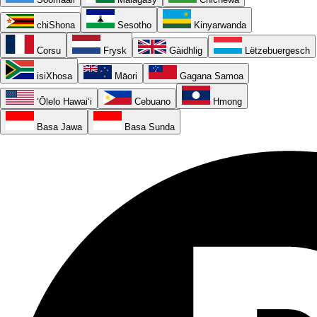
chiShona
Sesotho
Kinyarwanda
Corsu
Frysk
Gàidhlig
Lëtzebuergesch
isiXhosa
Māori
Gagana Samoa
ʻŌlelo Hawaiʻi
Cebuano
Hmong
Basa Jawa
Basa Sunda