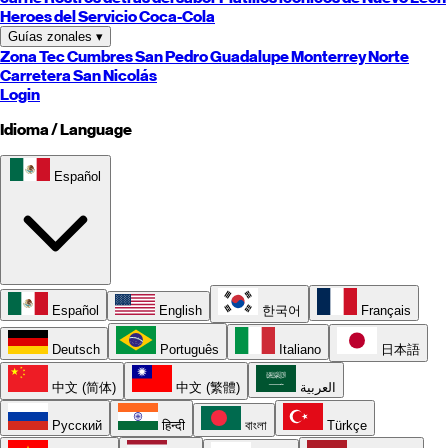
Heroes del Servicio Coca-Cola
Guías zonales
▾
Zona Tec
Cumbres
San Pedro
Guadalupe
Monterrey
Norte
Carretera
San Nicolás
Login
Idioma / Language
Español
Español
English
한국어
Français
Deutsch
Português
Italiano
日本語
中文 (简体)
中文 (繁體)
العربية
Русский
हिन्दी
বাংলা
Türkçe