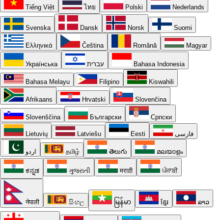
Tiếng Việt
ไทย
Polski
Nederlands
Svenska
Dansk
Norsk
Suomi
Ελληνικά
Čeština
Română
Magyar
Українська
עברית
Bahasa Indonesia
Bahasa Melayu
Filipino
Kiswahili
Afrikaans
Hrvatski
Slovenčina
Slovenščina
Български
Српски
Lietuvių
Latviešu
Eesti
فارسی
اردو
தமிழ்
తెలుగు
മലയാളം
ಕನ್ನಡ
ગુજરાતી
मराठी
ਪੰਜਾਬੀ
नेपाली
සිංහල
မြန်မာ
ខ្មែរ
ລາວ