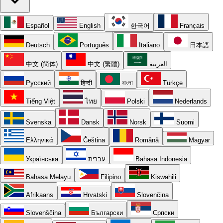
Español
English
한국어
Français
Deutsch
Português
Italiano
日本語
中文 (简体)
中文 (繁體)
العربية
Русский
हिन्दी
বাংলা
Türkçe
Tiếng Việt
ไทย
Polski
Nederlands
Svenska
Dansk
Norsk
Suomi
Ελληνικά
Čeština
Română
Magyar
Українська
עברית
Bahasa Indonesia
Bahasa Melayu
Filipino
Kiswahili
Afrikaans
Hrvatski
Slovenčina
Slovenščina
Български
Српски