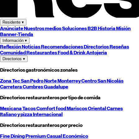
Residente
▾
Anúnciate
Nuestros medios
Soluciones B2B
Historia
Misión
Banner-Tienda
Información
▾
Reflexión
Noticias
Recomendaciones
Directorios
Reseñas
Comunidad
Restaurantes
Food & Drink
Antojeria
Directorios
▾
Directorios gastronómicos zonales
Zona Tec
San Pedro
Norte
Monterrey
Centro
San Nicolás
Carretera
Cumbres
Guadalupe
Directorios restauranteros por tipo de comida
Mexicana
Tacos
Comfort food
Mariscos
Oriental
Carnes
Italiano y pizza
Internacional
Directorios restauranteros por precio
Fine Dining
Premium
Casual
Económico