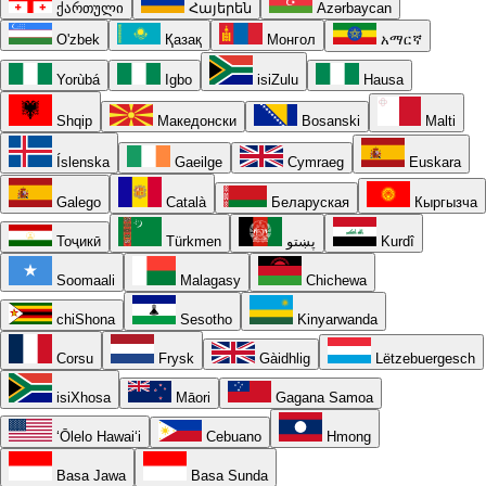
ქართული
Հայերեն
Azərbaycan
O'zbek
Қазақ
Монгол
አማርኛ
Yorùbá
Igbo
isiZulu
Hausa
Shqip
Македонски
Bosanski
Malti
Íslenska
Gaeilge
Cymraeg
Euskara
Galego
Català
Беларуская
Кыргызча
Тоҷикӣ
Türkmen
پښتو
Kurdî
Soomaali
Malagasy
Chichewa
chiShona
Sesotho
Kinyarwanda
Corsu
Frysk
Gàidhlig
Lëtzebuergesch
isiXhosa
Māori
Gagana Samoa
ʻŌlelo Hawaiʻi
Cebuano
Hmong
Basa Jawa
Basa Sunda