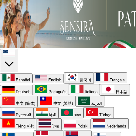
Español
English
한국어
Français
Deutsch
Português
Italiano
日本語
中文 (简体)
中文 (繁體)
العربية
Русский
हिन्दी
বাংলা
Türkçe
Tiếng Việt
ไทย
Polski
Nederlands