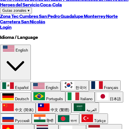
Heroes del Servicio Coca-Cola
Guías zonales
▾
Zona Tec
Cumbres
San Pedro
Guadalupe
Monterrey
Norte
Carretera
San Nicolás
Login
Idioma / Language
English
Español
English
한국어
Français
Deutsch
Português
Italiano
日本語
中文 (简体)
中文 (繁體)
العربية
Русский
हिन्दी
বাংলা
Türkçe