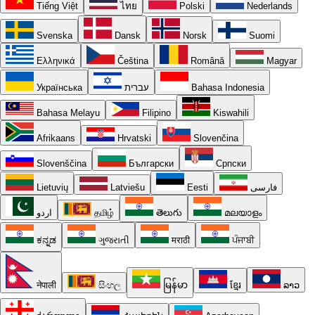
Tiếng Việt
ไทย
Polski
Nederlands
Svenska
Dansk
Norsk
Suomi
Ελληνικά
Čeština
Română
Magyar
Українська
עברית
Bahasa Indonesia
Bahasa Melayu
Filipino
Kiswahili
Afrikaans
Hrvatski
Slovenčina
Slovenščina
Български
Српски
Lietuvių
Latviešu
Eesti
فارسی
اردو
தமிழ்
తెలుగు
മലയാളം
ಕನ್ನಡ
ગુજરાતી
मराठी
ਪੰਜਾਬੀ
नेपाली
සිංහල
မြန်မာ
ខ្មែរ
ລາວ