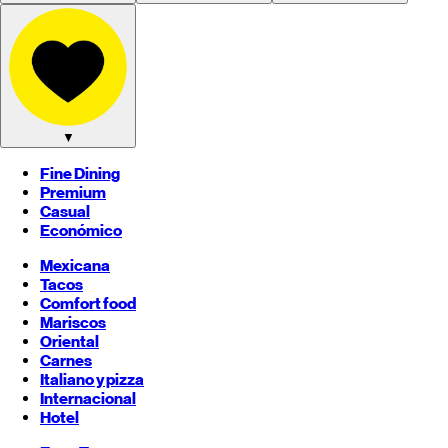
▼
Fine Dining
Premium
Casual
Económico
Mexicana
Tacos
Comfort food
Mariscos
Oriental
Carnes
Italiano y pizza
Internacional
Hotel