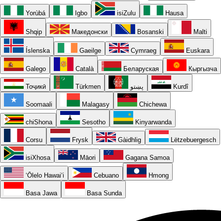
Yorùbá
Igbo
isiZulu
Hausa
Shqip
Македонски
Bosanski
Malti
Íslenska
Gaeilge
Cymraeg
Euskara
Galego
Català
Беларуская
Кыргызча
Тоҷикӣ
Türkmen
پښتو
Kurdî
Soomaali
Malagasy
Chichewa
chiShona
Sesotho
Kinyarwanda
Corsu
Frysk
Gàidhlig
Lëtzebuergesch
isiXhosa
Māori
Gagana Samoa
ʻŌlelo Hawaiʻi
Cebuano
Hmong
Basa Jawa
Basa Sunda