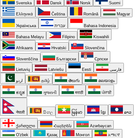
Svenska
Dansk
Norsk
Suomi
Ελληνικά
Čeština
Română
Magyar
Українська
עברית
Bahasa Indonesia
Bahasa Melayu
Filipino
Kiswahili
Afrikaans
Hrvatski
Slovenčina
Slovenščina
Български
Српски
Lietuvių
Latviešu
Eesti
فارسی
اردو
தமிழ்
తెలుగు
മലയാളം
ಕನ್ನಡ
ગુજરાતી
मराठी
ਪੰਜਾਬੀ
नेपाली
සිංහල
မြန်မာ
ខ្មែរ
ລາວ
ქართული
Հայերեն
Azərbaycan
O'zbek
Қазақ
Монгол
አማርኛ