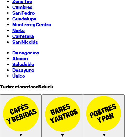
Zona Tec
Cumbres
San Pedro
Guadalupe
Monterrey
Centro
Norte
Carretera
San Nicolás
De negocios
Afición
Saludable
Desayuno
Único
Tu directorio food&drink
▼
▼
▼