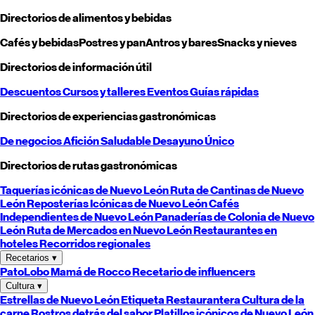
Directorios de alimentos y bebidas
Cafés y bebidas
Postres y pan
Antros y bares
Snacks y nieves
Directorios de información útil
Descuentos
Cursos y talleres
Eventos
Guías rápidas
Directorios de experiencias gastronómicas
De negocios
Afición
Saludable
Desayuno
Único
Directorios de rutas gastronómicas
Taquerías icónicas de
Nuevo León
Ruta de Cantinas de
Nuevo
León
Reposterías Icónicas de
Nuevo León
Cafés
Independientes de
Nuevo León
Panaderías de Colonia de
Nuevo
León
Ruta de Mercados en
Nuevo León
Restaurantes en
hoteles
Recorridos regionales
Recetarios
▾
PatoLobo
Mamá de Rocco
Recetario de influencers
Cultura
▾
Estrellas de
Nuevo León
Etiqueta Restaurantera
Cultura de la
carne
Rostros detrás del sabor
Platillos icónicos de
Nuevo León