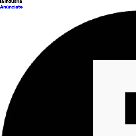
la indusria
Anúnciate