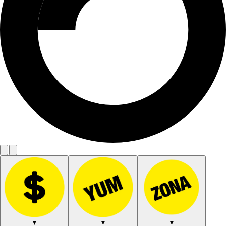
▼
▼
▼