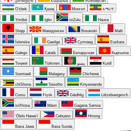
ქართული
Հայերեն
Azərbaycan
O'zbek
Қазақ
Монгол
አማርኛ
Yorùbá
Igbo
isiZulu
Hausa
Shqip
Македонски
Bosanski
Malti
Íslenska
Gaeilge
Cymraeg
Euskara
Galego
Català
Беларуская
Кыргызча
Тоҷикӣ
Türkmen
پښتو
Kurdî
Soomaali
Malagasy
Chichewa
chiShona
Sesotho
Kinyarwanda
Corsu
Frysk
Gàidhlig
Lëtzebuergesch
isiXhosa
Māori
Gagana Samoa
ʻŌlelo Hawaiʻi
Cebuano
Hmong
Basa Jawa
Basa Sunda