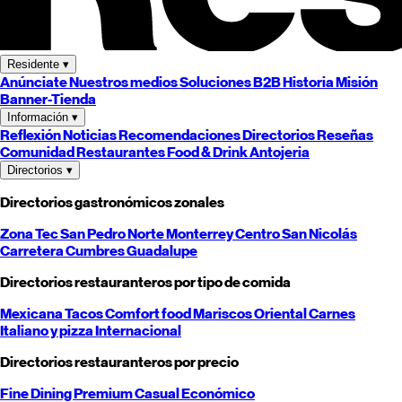
Residente
▾
Anúnciate
Nuestros medios
Soluciones B2B
Historia
Misión
Banner-Tienda
Información
▾
Reflexión
Noticias
Recomendaciones
Directorios
Reseñas
Comunidad
Restaurantes
Food & Drink
Antojeria
Directorios
▾
Directorios gastronómicos zonales
Zona Tec
San Pedro
Norte
Monterrey
Centro
San Nicolás
Carretera
Cumbres
Guadalupe
Directorios restauranteros por tipo de comida
Mexicana
Tacos
Comfort food
Mariscos
Oriental
Carnes
Italiano y pizza
Internacional
Directorios restauranteros por precio
Fine Dining
Premium
Casual
Económico