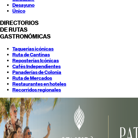
Desayuno
Único
DIRECTORIOS
DE RUTAS
GASTRONÓMICAS
Taquerías icónicas
Ruta de Cantinas
Reposterías Icónicas
Cafés Independientes
Panaderías de Colonia
Ruta de Mercados
Restaurantes en hoteles
Recorridos regionales