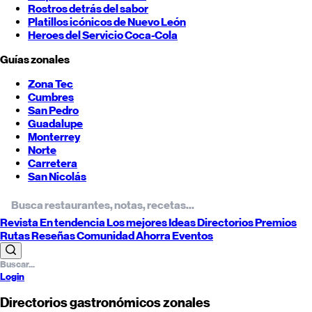
Rostros detrás del sabor
Platillos icónicos de
Nuevo León
Heroes del Servicio Coca-Cola
Guías zonales
Zona Tec
Cumbres
San Pedro
Guadalupe
Monterrey
Norte
Carretera
San Nicolás
Revista
En tendencia
Los mejores
Ideas
Directorios
Premios
Rutas
Reseñas
Comunidad
Ahorra
Eventos
Login
Directorios gastronómicos zonales