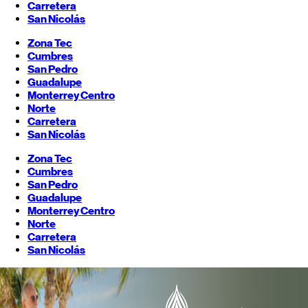
Carretera
San Nicolás
Zona Tec
Cumbres
San Pedro
Guadalupe
Monterrey
Centro
Norte
Carretera
San Nicolás
Zona Tec
Cumbres
San Pedro
Guadalupe
Monterrey
Centro
Norte
Carretera
San Nicolás