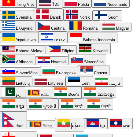
Tiếng Việt
ไทย
Polski
Nederlands
Svenska
Dansk
Norsk
Suomi
Ελληνικά
Čeština
Română
Magyar
Українська
עברית
Bahasa Indonesia
Bahasa Melayu
Filipino
Kiswahili
Afrikaans
Hrvatski
Slovenčina
Slovenščina
Български
Српски
Lietuvių
Latviešu
Eesti
فارسی
اردو
தமிழ்
తెలుగు
മലയാളം
ಕನ್ನಡ
ગુજરાતી
मराठी
ਪੰਜਾਬੀ
नेपाली
සිංහල
မြန်မာ
ខ្មែរ
ລາວ