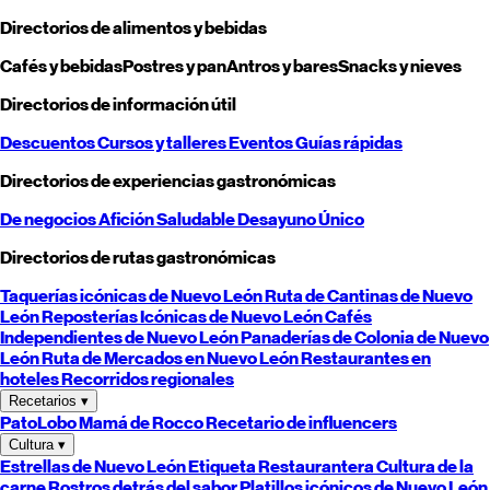
Directorios de alimentos y bebidas
Cafés y bebidas
Postres y pan
Antros y bares
Snacks y nieves
Directorios de información útil
Descuentos
Cursos y talleres
Eventos
Guías rápidas
Directorios de experiencias gastronómicas
De negocios
Afición
Saludable
Desayuno
Único
Directorios de rutas gastronómicas
Taquerías icónicas de
Nuevo León
Ruta de Cantinas de
Nuevo
León
Reposterías Icónicas de
Nuevo León
Cafés
Independientes de
Nuevo León
Panaderías de Colonia de
Nuevo
León
Ruta de Mercados en
Nuevo León
Restaurantes en
hoteles
Recorridos regionales
Recetarios
▾
PatoLobo
Mamá de Rocco
Recetario de influencers
Cultura
▾
Estrellas de
Nuevo León
Etiqueta Restaurantera
Cultura de la
carne
Rostros detrás del sabor
Platillos icónicos de
Nuevo León