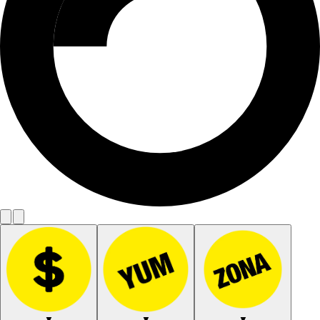
▼
▼
▼