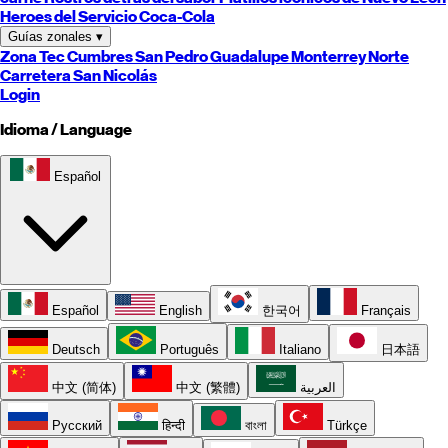
Heroes del Servicio Coca-Cola
Guías zonales
▾
Zona Tec
Cumbres
San Pedro
Guadalupe
Monterrey
Norte
Carretera
San Nicolás
Login
Idioma / Language
Español
Español
English
한국어
Français
Deutsch
Português
Italiano
日本語
中文 (简体)
中文 (繁體)
العربية
Русский
हिन्दी
বাংলা
Türkçe