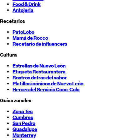
Food & Drink
Antojeria
Recetarios
PatoLobo
Mamá de Rocco
Recetario de influencers
Cultura
Estrellas de
Nuevo León
Etiqueta Restaurantera
Rostros detrás del sabor
Platillos icónicos de
Nuevo León
Heroes del Servicio Coca-Cola
Guías zonales
Zona Tec
Cumbres
San Pedro
Guadalupe
Monterrey