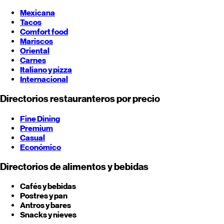
Mexicana
Tacos
Comfort food
Mariscos
Oriental
Carnes
Italiano y pizza
Internacional
Directorios restauranteros por precio
Fine Dining
Premium
Casual
Económico
Directorios de alimentos y bebidas
Cafés y bebidas
Postres y pan
Antros y bares
Snacks y nieves