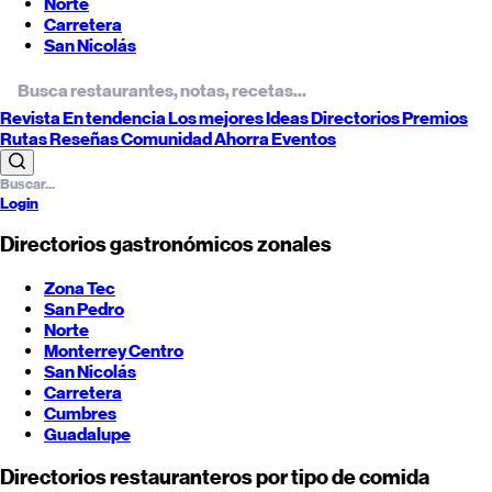
Norte
Carretera
San Nicolás
Revista
En tendencia
Los mejores
Ideas
Directorios
Premios
Rutas
Reseñas
Comunidad
Ahorra
Eventos
Login
Directorios gastronómicos zonales
Zona Tec
San Pedro
Norte
Monterrey
Centro
San Nicolás
Carretera
Cumbres
Guadalupe
Directorios restauranteros por tipo de comida