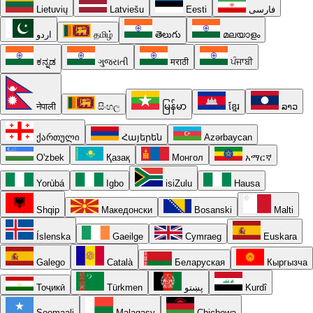
Lietuvių
Latviešu
Eesti
فارسی
اردو
தமிழ்
తెలుగు
മലയാളം
ಕನ್ನಡ
ગુજરાતી
मराठी
ਪੰਜਾਬੀ
नेपाली
සිංහල
မြန်မာ
ខ្មែរ
ລາວ
ქართული
Հայերեն
Azərbaycan
O'zbek
Қазақ
Монгол
አማርኛ
Yorùbá
Igbo
isiZulu
Hausa
Shqip
Македонски
Bosanski
Malti
Íslenska
Gaeilge
Cymraeg
Euskara
Galego
Català
Беларуская
Кыргызча
Тоҷикӣ
Türkmen
پښتو
Kurdî
Soomaali
Malagasy
Chichewa