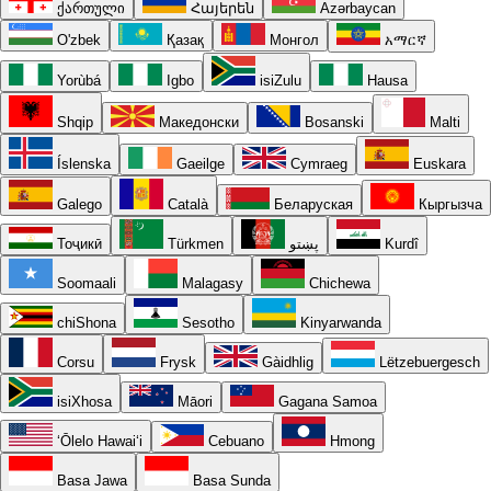
ქართული
Հայերեն
Azərbaycan
O'zbek
Қазақ
Монгол
አማርኛ
Yorùbá
Igbo
isiZulu
Hausa
Shqip
Македонски
Bosanski
Malti
Íslenska
Gaeilge
Cymraeg
Euskara
Galego
Català
Беларуская
Кыргызча
Тоҷикӣ
Türkmen
پښتو
Kurdî
Soomaali
Malagasy
Chichewa
chiShona
Sesotho
Kinyarwanda
Corsu
Frysk
Gàidhlig
Lëtzebuergesch
isiXhosa
Māori
Gagana Samoa
ʻŌlelo Hawaiʻi
Cebuano
Hmong
Basa Jawa
Basa Sunda