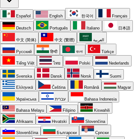
Español
English
한국어
Français
Deutsch
Português
Italiano
日本語
中文 (简体)
中文 (繁體)
العربية
Русский
हिन्दी
বাংলা
Türkçe
Tiếng Việt
ไทย
Polski
Nederlands
Svenska
Dansk
Norsk
Suomi
Ελληνικά
Čeština
Română
Magyar
Українська
עברית
Bahasa Indonesia
Bahasa Melayu
Filipino
Kiswahili
Afrikaans
Hrvatski
Slovenčina
Slovenščina
Български
Српски