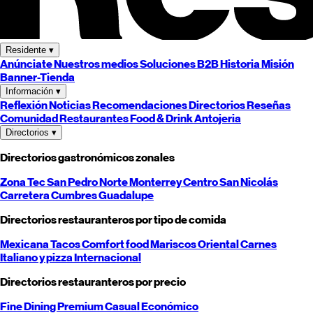
Residente
▾
Anúnciate
Nuestros medios
Soluciones B2B
Historia
Misión
Banner-Tienda
Información
▾
Reflexión
Noticias
Recomendaciones
Directorios
Reseñas
Comunidad
Restaurantes
Food & Drink
Antojeria
Directorios
▾
Directorios gastronómicos zonales
Zona Tec
San Pedro
Norte
Monterrey
Centro
San Nicolás
Carretera
Cumbres
Guadalupe
Directorios restauranteros por tipo de comida
Mexicana
Tacos
Comfort food
Mariscos
Oriental
Carnes
Italiano y pizza
Internacional
Directorios restauranteros por precio
Fine Dining
Premium
Casual
Económico