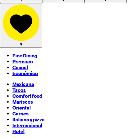
▼
Fine Dining
Premium
Casual
Económico
Mexicana
Tacos
Comfort food
Mariscos
Oriental
Carnes
Italiano y pizza
Internacional
Hotel