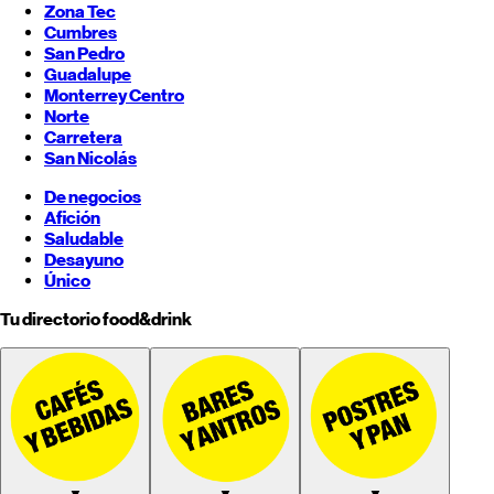
Zona Tec
Cumbres
San Pedro
Guadalupe
Monterrey
Centro
Norte
Carretera
San Nicolás
De negocios
Afición
Saludable
Desayuno
Único
Tu directorio food&drink