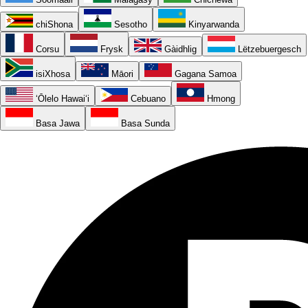
chiShona
Sesotho
Kinyarwanda
Corsu
Frysk
Gàidhlig
Lëtzebuergesch
isiXhosa
Māori
Gagana Samoa
ʻŌlelo Hawaiʻi
Cebuano
Hmong
Basa Jawa
Basa Sunda