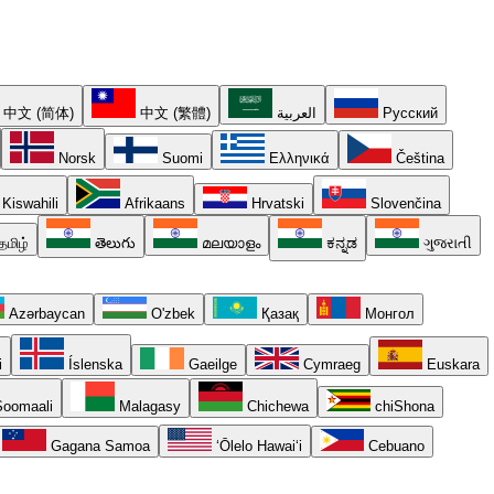
中文 (简体)
中文 (繁體)
العربية
Русский
Norsk
Suomi
Ελληνικά
Čeština
Kiswahili
Afrikaans
Hrvatski
Slovenčina
தமிழ்
తెలుగు
മലയാളം
ಕನ್ನಡ
ગુજરાતી
Azərbaycan
O'zbek
Қазақ
Монгол
i
Íslenska
Gaeilge
Cymraeg
Euskara
oomaali
Malagasy
Chichewa
chiShona
Gagana Samoa
ʻŌlelo Hawaiʻi
Cebuano