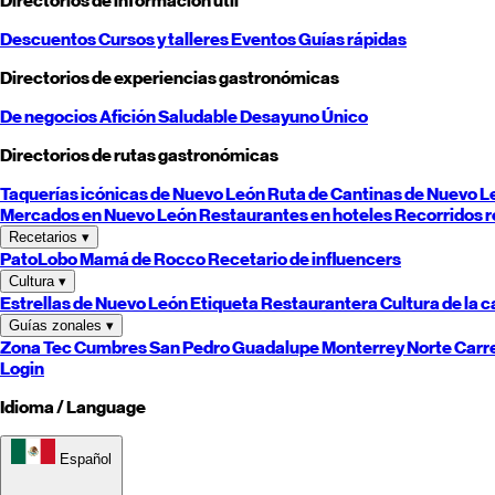
Directorios de información útil
Descuentos
Cursos y talleres
Eventos
Guías rápidas
Directorios de experiencias gastronómicas
De negocios
Afición
Saludable
Desayuno
Único
Directorios de rutas gastronómicas
Taquerías icónicas de
Nuevo León
Ruta de Cantinas de
Nuevo L
Mercados en
Nuevo León
Restaurantes en hoteles
Recorridos r
Recetarios
▾
PatoLobo
Mamá de Rocco
Recetario de influencers
Cultura
▾
Estrellas de
Nuevo León
Etiqueta Restaurantera
Cultura de la 
Guías zonales
▾
Zona Tec
Cumbres
San Pedro
Guadalupe
Monterrey
Norte
Carr
Login
Idioma / Language
Español