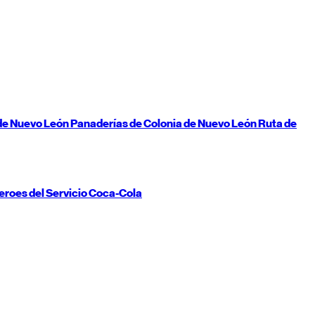
de
Nuevo León
Panaderías de Colonia de
Nuevo León
Ruta de
eroes del Servicio Coca-Cola