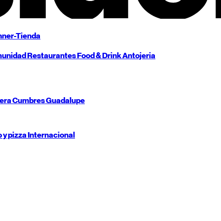
ner-Tienda
unidad
Restaurantes
Food & Drink
Antojeria
tera
Cumbres
Guadalupe
o y pizza
Internacional