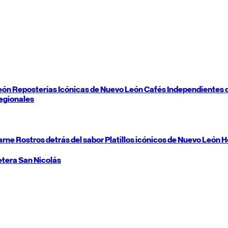
eón
Reposterías Icónicas de
Nuevo León
Cafés Independientes 
egionales
carne
Rostros detrás del sabor
Platillos icónicos de
Nuevo León
H
etera
San Nicolás