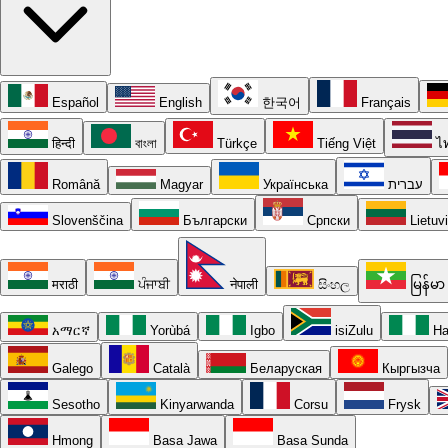
Español
English
한국어
Français
हिन्दी
বাংলা
Türkçe
Tiếng Việt
ไ
Română
Magyar
Українська
עברית
Slovenščina
Български
Српски
Lietuv
मराठी
ਪੰਜਾਬੀ
नेपाली
සිංහල
မြန်မာ
አማርኛ
Yorùbá
Igbo
isiZulu
Ha
Galego
Català
Беларуская
Кыргызча
Sesotho
Kinyarwanda
Corsu
Frysk
Hmong
Basa Jawa
Basa Sunda