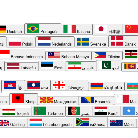
Deutsch
Português
Italiano
日本語
ทย
Polski
Nederlands
Svenska
Dansk
Bahasa Indonesia
Bahasa Melayu
Filipino
ių
Latviešu
Eesti
فارسی
اردو
ខ្មែរ
ລາວ
ქართული
Հայերեն
usa
Shqip
Македонски
Bosanski
Malt
Тоҷикӣ
Türkmen
پښتو
Kurdî
S
Gàidhlig
Lëtzebuergesch
isiXhosa
Māori