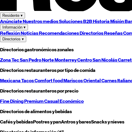
Residente
▾
Anúnciate
Nuestros medios
Soluciones B2B
Historia
Misión
Ban
Información
▾
Reflexión
Noticias
Recomendaciones
Directorios
Reseñas
Com
Directorios
▾
Directorios gastronómicos zonales
Zona Tec
San Pedro
Norte
Monterrey
Centro
San Nicolás
Carre
Directorios restauranteros por tipo de comida
Mexicana
Tacos
Comfort food
Mariscos
Oriental
Carnes
Italian
Directorios restauranteros por precio
Fine Dining
Premium
Casual
Económico
Directorios de alimentos y bebidas
Cafés y bebidas
Postres y pan
Antros y bares
Snacks y nieves