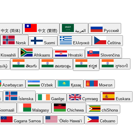
中文 (简体)
中文 (繁體)
العربية
Русский
Norsk
Suomi
Ελληνικά
Čeština
Kiswahili
Afrikaans
Hrvatski
Slovenčina
தமிழ்
తెలుగు
മലയാളം
ಕನ್ನಡ
ગુજરાતી
Azərbaycan
O'zbek
Қазақ
Монгол
i
Íslenska
Gaeilge
Cymraeg
Euskara
oomaali
Malagasy
Chichewa
chiShona
Gagana Samoa
ʻŌlelo Hawaiʻi
Cebuano