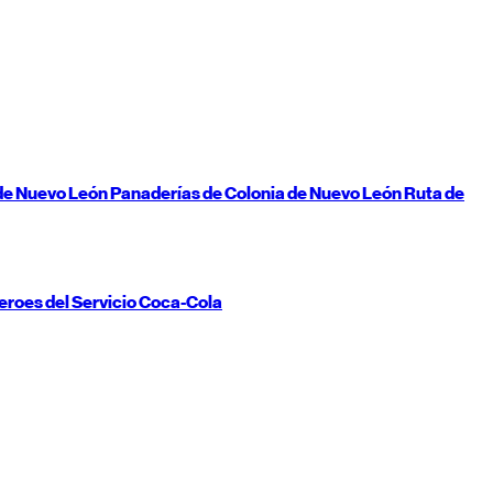
de
Nuevo León
Panaderías de Colonia de
Nuevo León
Ruta de
eroes del Servicio Coca-Cola