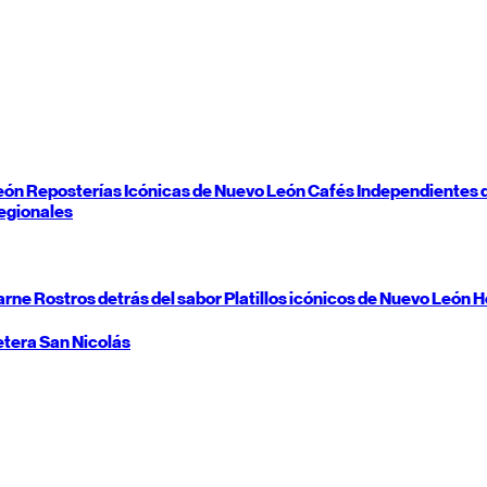
eón
Reposterías Icónicas de
Nuevo León
Cafés Independientes 
egionales
carne
Rostros detrás del sabor
Platillos icónicos de
Nuevo León
H
etera
San Nicolás