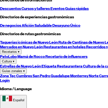
Directorios de información útil
Descuentos
Cursos y talleres
Eventos
Guías rápidas
Directorios de experiencias gastronómicas
De negocios
Afición
Saludable
Desayuno
Único
Directorios de rutas gastronómicas
Taquerías icónicas de
Nuevo León
Ruta de Cantinas de
Nuevo L
Mercados en
Nuevo León
Restaurantes en hoteles
Recorridos r
Recetarios
▾
PatoLobo
Mamá de Rocco
Recetario de influencers
Cultura
▾
Estrellas de
Nuevo León
Etiqueta Restaurantera
Cultura de la 
Guías zonales
▾
Zona Tec
Cumbres
San Pedro
Guadalupe
Monterrey
Norte
Carr
Login
Idioma / Language
Español