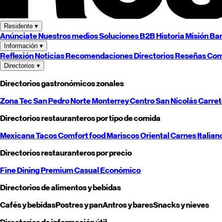
Residente
▾
Anúnciate
Nuestros medios
Soluciones B2B
Historia
Misión
Ban
Información
▾
Reflexión
Noticias
Recomendaciones
Directorios
Reseñas
Com
Directorios
▾
Directorios gastronómicos zonales
Zona Tec
San Pedro
Norte
Monterrey
Centro
San Nicolás
Carre
Directorios restauranteros por tipo de comida
Mexicana
Tacos
Comfort food
Mariscos
Oriental
Carnes
Italian
Directorios restauranteros por precio
Fine Dining
Premium
Casual
Económico
Directorios de alimentos y bebidas
Cafés y bebidas
Postres y pan
Antros y bares
Snacks y nieves