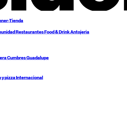
ner-Tienda
unidad
Restaurantes
Food & Drink
Antojeria
tera
Cumbres
Guadalupe
o y pizza
Internacional