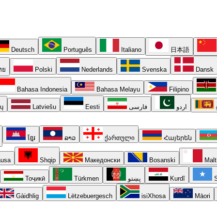
Deutsch
Português
Italiano
日本語
ทย
Polski
Nederlands
Svenska
Dansk
Bahasa Indonesia
Bahasa Melayu
Filipino
ių
Latviešu
Eesti
فارسی
اردو
ខ្មែរ
ລາວ
ქართული
Հայերեն
usa
Shqip
Македонски
Bosanski
Malt
Тоҷикӣ
Türkmen
پښتو
Kurdî
S
Gàidhlig
Lëtzebuergesch
isiXhosa
Māori