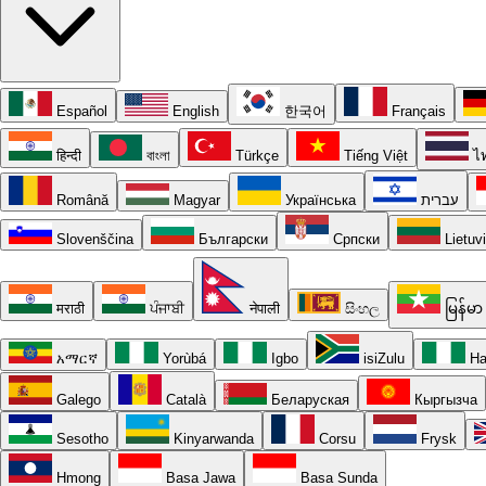
Español
English
한국어
Français
हिन्दी
বাংলা
Türkçe
Tiếng Việt
ไ
Română
Magyar
Українська
עברית
Slovenščina
Български
Српски
Lietuv
मराठी
ਪੰਜਾਬੀ
नेपाली
සිංහල
မြန်မာ
አማርኛ
Yorùbá
Igbo
isiZulu
Ha
Galego
Català
Беларуская
Кыргызча
Sesotho
Kinyarwanda
Corsu
Frysk
Hmong
Basa Jawa
Basa Sunda