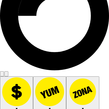
▼
▼
▼