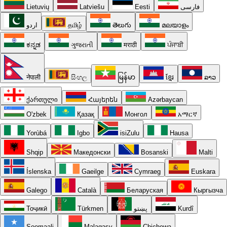
Lietuvių
Latviešu
Eesti
فارسی
اردو
தமிழ்
తెలుగు
മലയാളം
ಕನ್ನಡ
ગુજરાતી
मराठी
ਪੰਜਾਬੀ
नेपाली
සිංහල
မြန်မာ
ខ្មែរ
ລາວ
ქართული
Հայերեն
Azərbaycan
O'zbek
Қазақ
Монгол
አማርኛ
Yorùbá
Igbo
isiZulu
Hausa
Shqip
Македонски
Bosanski
Malti
Íslenska
Gaeilge
Cymraeg
Euskara
Galego
Català
Беларуская
Кыргызча
Тоҷикӣ
Türkmen
پښتو
Kurdî
Soomaali
Malagasy
Chichewa