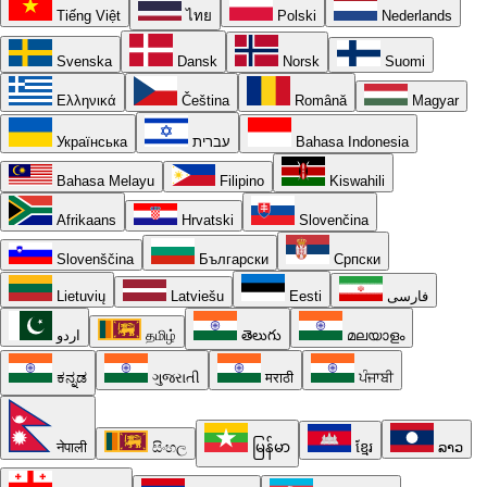
Tiếng Việt
ไทย
Polski
Nederlands
Svenska
Dansk
Norsk
Suomi
Ελληνικά
Čeština
Română
Magyar
Українська
עברית
Bahasa Indonesia
Bahasa Melayu
Filipino
Kiswahili
Afrikaans
Hrvatski
Slovenčina
Slovenščina
Български
Српски
Lietuvių
Latviešu
Eesti
فارسی
اردو
தமிழ்
తెలుగు
മലയാളം
ಕನ್ನಡ
ગુજરાતી
मराठी
ਪੰਜਾਬੀ
नेपाली
සිංහල
မြန်မာ
ខ្មែរ
ລາວ