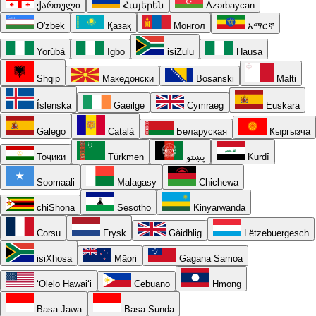
ქართული
Հայերեն
Azərbaycan
O'zbek
Қазақ
Монгол
አማርኛ
Yorùbá
Igbo
isiZulu
Hausa
Shqip
Македонски
Bosanski
Malti
Íslenska
Gaeilge
Cymraeg
Euskara
Galego
Català
Беларуская
Кыргызча
Тоҷикӣ
Türkmen
پښتو
Kurdî
Soomaali
Malagasy
Chichewa
chiShona
Sesotho
Kinyarwanda
Corsu
Frysk
Gàidhlig
Lëtzebuergesch
isiXhosa
Māori
Gagana Samoa
ʻŌlelo Hawaiʻi
Cebuano
Hmong
Basa Jawa
Basa Sunda