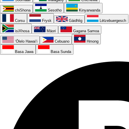
chiShona
Sesotho
Kinyarwanda
Corsu
Frysk
Gàidhlig
Lëtzebuergesch
isiXhosa
Māori
Gagana Samoa
ʻŌlelo Hawaiʻi
Cebuano
Hmong
Basa Jawa
Basa Sunda