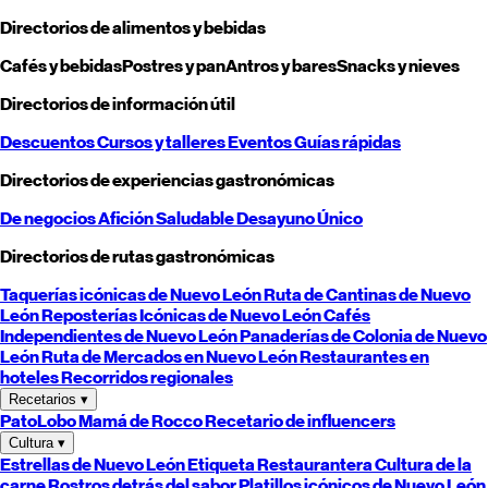
Directorios de alimentos y bebidas
Cafés y bebidas
Postres y pan
Antros y bares
Snacks y nieves
Directorios de información útil
Descuentos
Cursos y talleres
Eventos
Guías rápidas
Directorios de experiencias gastronómicas
De negocios
Afición
Saludable
Desayuno
Único
Directorios de rutas gastronómicas
Taquerías icónicas de
Nuevo León
Ruta de Cantinas de
Nuevo
León
Reposterías Icónicas de
Nuevo León
Cafés
Independientes de
Nuevo León
Panaderías de Colonia de
Nuevo
León
Ruta de Mercados en
Nuevo León
Restaurantes en
hoteles
Recorridos regionales
Recetarios
▾
PatoLobo
Mamá de Rocco
Recetario de influencers
Cultura
▾
Estrellas de
Nuevo León
Etiqueta Restaurantera
Cultura de la
carne
Rostros detrás del sabor
Platillos icónicos de
Nuevo León