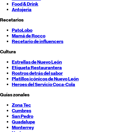
Food & Drink
Antojeria
Recetarios
PatoLobo
Mamá de Rocco
Recetario de influencers
Cultura
Estrellas de
Nuevo León
Etiqueta Restaurantera
Rostros detrás del sabor
Platillos icónicos de
Nuevo León
Heroes del Servicio Coca-Cola
Guías zonales
Zona Tec
Cumbres
San Pedro
Guadalupe
Monterrey