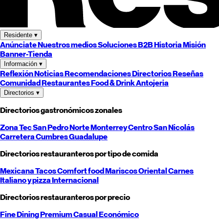
Residente
▾
Anúnciate
Nuestros medios
Soluciones B2B
Historia
Misión
Banner-Tienda
Información
▾
Reflexión
Noticias
Recomendaciones
Directorios
Reseñas
Comunidad
Restaurantes
Food & Drink
Antojeria
Directorios
▾
Directorios gastronómicos zonales
Zona Tec
San Pedro
Norte
Monterrey
Centro
San Nicolás
Carretera
Cumbres
Guadalupe
Directorios restauranteros por tipo de comida
Mexicana
Tacos
Comfort food
Mariscos
Oriental
Carnes
Italiano y pizza
Internacional
Directorios restauranteros por precio
Fine Dining
Premium
Casual
Económico