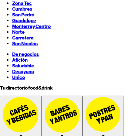
Zona Tec
Cumbres
San Pedro
Guadalupe
Monterrey
Centro
Norte
Carretera
San Nicolás
De negocios
Afición
Saludable
Desayuno
Único
Tu directorio food&drink