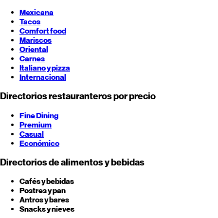
Mexicana
Tacos
Comfort food
Mariscos
Oriental
Carnes
Italiano y pizza
Internacional
Directorios restauranteros por precio
Fine Dining
Premium
Casual
Económico
Directorios de alimentos y bebidas
Cafés y bebidas
Postres y pan
Antros y bares
Snacks y nieves