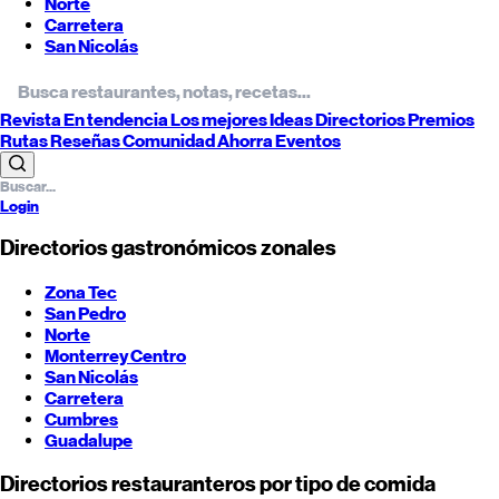
Norte
Carretera
San Nicolás
Revista
En tendencia
Los mejores
Ideas
Directorios
Premios
Rutas
Reseñas
Comunidad
Ahorra
Eventos
Login
Directorios gastronómicos zonales
Zona Tec
San Pedro
Norte
Monterrey
Centro
San Nicolás
Carretera
Cumbres
Guadalupe
Directorios restauranteros por tipo de comida