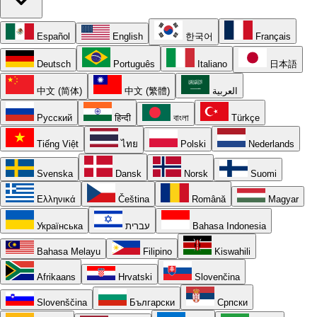
Español
English
한국어
Français
Deutsch
Português
Italiano
日本語
中文 (简体)
中文 (繁體)
العربية
Русский
हिन्दी
বাংলা
Türkçe
Tiếng Việt
ไทย
Polski
Nederlands
Svenska
Dansk
Norsk
Suomi
Ελληνικά
Čeština
Română
Magyar
Українська
עברית
Bahasa Indonesia
Bahasa Melayu
Filipino
Kiswahili
Afrikaans
Hrvatski
Slovenčina
Slovenščina
Български
Српски