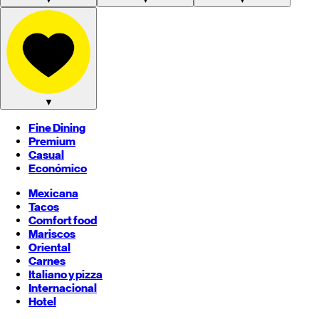
▼
Fine Dining
Premium
Casual
Económico
Mexicana
Tacos
Comfort food
Mariscos
Oriental
Carnes
Italiano y pizza
Internacional
Hotel