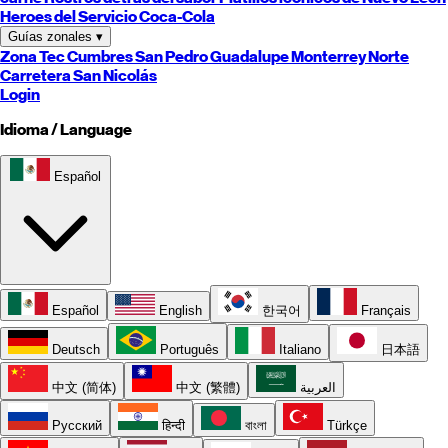
Heroes del Servicio Coca-Cola
Guías zonales
▾
Zona Tec
Cumbres
San Pedro
Guadalupe
Monterrey
Norte
Carretera
San Nicolás
Login
Idioma / Language
Español
Español
English
한국어
Français
Deutsch
Português
Italiano
日本語
中文 (简体)
中文 (繁體)
العربية
Русский
हिन्दी
বাংলা
Türkçe