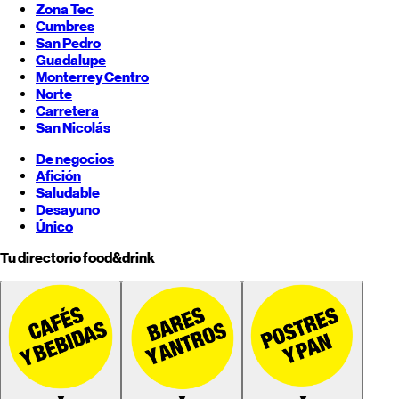
Zona Tec
Cumbres
San Pedro
Guadalupe
Monterrey
Centro
Norte
Carretera
San Nicolás
De negocios
Afición
Saludable
Desayuno
Único
Tu directorio food&drink