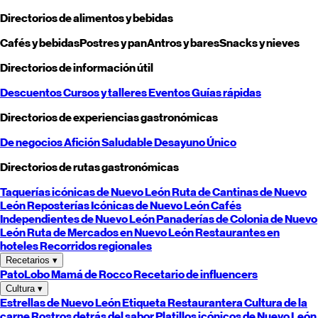
Directorios de alimentos y bebidas
Cafés y bebidas
Postres y pan
Antros y bares
Snacks y nieves
Directorios de información útil
Descuentos
Cursos y talleres
Eventos
Guías rápidas
Directorios de experiencias gastronómicas
De negocios
Afición
Saludable
Desayuno
Único
Directorios de rutas gastronómicas
Taquerías icónicas de
Nuevo León
Ruta de Cantinas de
Nuevo
León
Reposterías Icónicas de
Nuevo León
Cafés
Independientes de
Nuevo León
Panaderías de Colonia de
Nuevo
León
Ruta de Mercados en
Nuevo León
Restaurantes en
hoteles
Recorridos regionales
Recetarios
▾
PatoLobo
Mamá de Rocco
Recetario de influencers
Cultura
▾
Estrellas de
Nuevo León
Etiqueta Restaurantera
Cultura de la
carne
Rostros detrás del sabor
Platillos icónicos de
Nuevo León