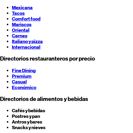
Mexicana
Tacos
Comfort food
Mariscos
Oriental
Carnes
Italiano y pizza
Internacional
Directorios restauranteros por precio
Fine Dining
Premium
Casual
Económico
Directorios de alimentos y bebidas
Cafés y bebidas
Postres y pan
Antros y bares
Snacks y nieves