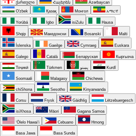
ქართული
Հայերեն
Azərbaycan
O'zbek
Қазақ
Монгол
አማርኛ
Yorùbá
Igbo
isiZulu
Hausa
Shqip
Македонски
Bosanski
Malti
Íslenska
Gaeilge
Cymraeg
Euskara
Galego
Català
Беларуская
Кыргызча
Тоҷикӣ
Türkmen
پښتو
Kurdî
Soomaali
Malagasy
Chichewa
chiShona
Sesotho
Kinyarwanda
Corsu
Frysk
Gàidhlig
Lëtzebuergesch
isiXhosa
Māori
Gagana Samoa
ʻŌlelo Hawaiʻi
Cebuano
Hmong
Basa Jawa
Basa Sunda