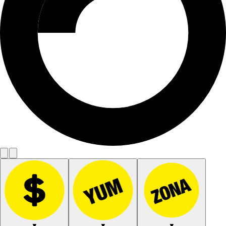
▼
▼
▼