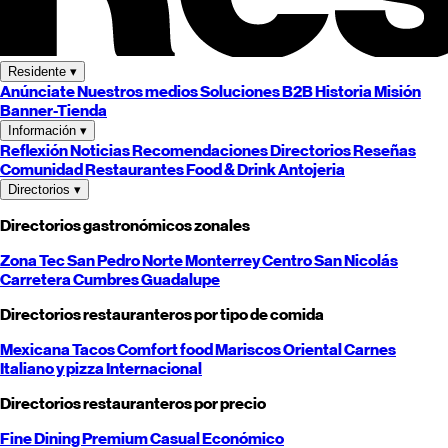
Residente
▾
Anúnciate
Nuestros medios
Soluciones B2B
Historia
Misión
Banner-Tienda
Información
▾
Reflexión
Noticias
Recomendaciones
Directorios
Reseñas
Comunidad
Restaurantes
Food & Drink
Antojeria
Directorios
▾
Directorios gastronómicos zonales
Zona Tec
San Pedro
Norte
Monterrey
Centro
San Nicolás
Carretera
Cumbres
Guadalupe
Directorios restauranteros por tipo de comida
Mexicana
Tacos
Comfort food
Mariscos
Oriental
Carnes
Italiano y pizza
Internacional
Directorios restauranteros por precio
Fine Dining
Premium
Casual
Económico