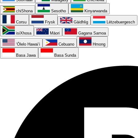
chiShona
Sesotho
Kinyarwanda
Corsu
Frysk
Gàidhlig
Lëtzebuergesch
isiXhosa
Māori
Gagana Samoa
ʻŌlelo Hawaiʻi
Cebuano
Hmong
Basa Jawa
Basa Sunda