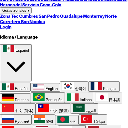
Heroes del Servicio Coca-Cola
Guías zonales
▾
Zona Tec
Cumbres
San Pedro
Guadalupe
Monterrey
Norte
Carretera
San Nicolás
Login
Idioma / Language
Español
Español
English
한국어
Français
Deutsch
Português
Italiano
日本語
中文 (简体)
中文 (繁體)
العربية
Русский
हिन्दी
বাংলা
Türkçe