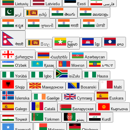
Lietuvių
Latviešu
Eesti
فارسی
اردو
தமிழ்
తెలుగు
മലയാളം
ಕನ್ನಡ
ગુજરાતી
मराठी
ਪੰਜਾਬੀ
नेपाली
සිංහල
မြန်မာ
ខ្មែរ
ລາວ
ქართული
Հայերեն
Azərbaycan
O'zbek
Қазақ
Монгол
አማርኛ
Yorùbá
Igbo
isiZulu
Hausa
Shqip
Македонски
Bosanski
Malti
Íslenska
Gaeilge
Cymraeg
Euskara
Galego
Català
Беларуская
Кыргызча
Тоҷикӣ
Türkmen
پښتو
Kurdî
Soomaali
Malagasy
Chichewa