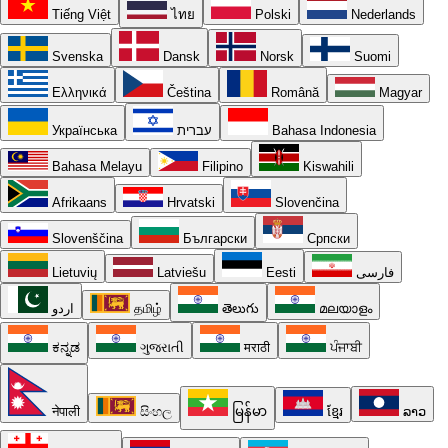
Tiếng Việt
ไทย
Polski
Nederlands
Svenska
Dansk
Norsk
Suomi
Ελληνικά
Čeština
Română
Magyar
Українська
עברית
Bahasa Indonesia
Bahasa Melayu
Filipino
Kiswahili
Afrikaans
Hrvatski
Slovenčina
Slovenščina
Български
Српски
Lietuvių
Latviešu
Eesti
فارسی
اردو
தமிழ்
తెలుగు
മലയാളം
ಕನ್ನಡ
ગુજરાતી
मराठी
ਪੰਜਾਬੀ
नेपाली
සිංහල
မြန်မာ
ខ្មែរ
ລາວ