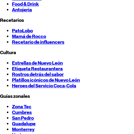
Food & Drink
Antojeria
Recetarios
PatoLobo
Mamá de Rocco
Recetario de influencers
Cultura
Estrellas de
Nuevo León
Etiqueta Restaurantera
Rostros detrás del sabor
Platillos icónicos de
Nuevo León
Heroes del Servicio Coca-Cola
Guías zonales
Zona Tec
Cumbres
San Pedro
Guadalupe
Monterrey