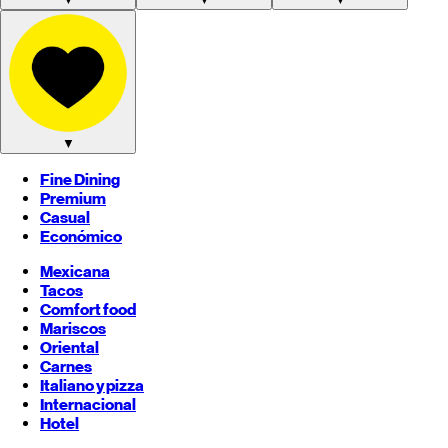
▼
Fine Dining
Premium
Casual
Económico
Mexicana
Tacos
Comfort food
Mariscos
Oriental
Carnes
Italiano y pizza
Internacional
Hotel