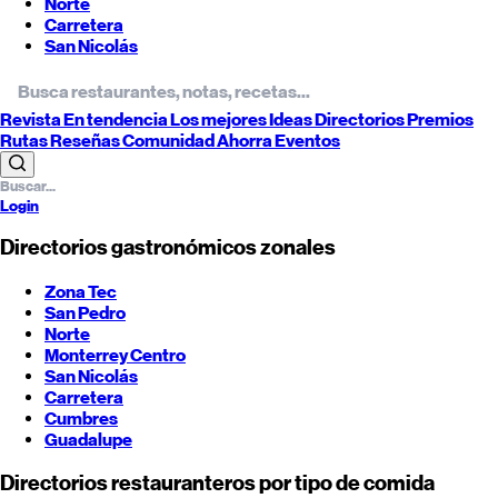
Norte
Carretera
San Nicolás
Revista
En tendencia
Los mejores
Ideas
Directorios
Premios
Rutas
Reseñas
Comunidad
Ahorra
Eventos
Login
Directorios gastronómicos zonales
Zona Tec
San Pedro
Norte
Monterrey
Centro
San Nicolás
Carretera
Cumbres
Guadalupe
Directorios restauranteros por tipo de comida