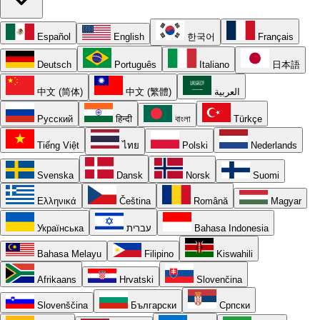
Español
English
한국어
Français
Deutsch
Português
Italiano
日本語
中文 (简体)
中文 (繁體)
العربية
Русский
हिन्दी
বাংলা
Türkçe
Tiếng Việt
ไทย
Polski
Nederlands
Svenska
Dansk
Norsk
Suomi
Ελληνικά
Čeština
Română
Magyar
Українська
עברית
Bahasa Indonesia
Bahasa Melayu
Filipino
Kiswahili
Afrikaans
Hrvatski
Slovenčina
Slovenščina
Български
Српски