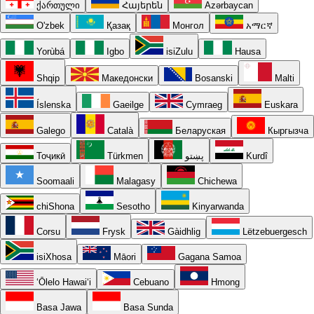
ქართული
Հայերեն
Azərbaycan
O'zbek
Қазақ
Монгол
አማርኛ
Yorùbá
Igbo
isiZulu
Hausa
Shqip
Македонски
Bosanski
Malti
Íslenska
Gaeilge
Cymraeg
Euskara
Galego
Català
Беларуская
Кыргызча
Тоҷикӣ
Türkmen
پښتو
Kurdî
Soomaali
Malagasy
Chichewa
chiShona
Sesotho
Kinyarwanda
Corsu
Frysk
Gàidhlig
Lëtzebuergesch
isiXhosa
Māori
Gagana Samoa
ʻŌlelo Hawaiʻi
Cebuano
Hmong
Basa Jawa
Basa Sunda