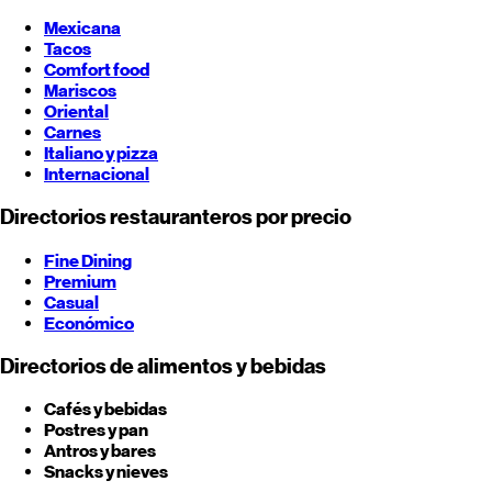
Mexicana
Tacos
Comfort food
Mariscos
Oriental
Carnes
Italiano y pizza
Internacional
Directorios restauranteros por precio
Fine Dining
Premium
Casual
Económico
Directorios de alimentos y bebidas
Cafés y bebidas
Postres y pan
Antros y bares
Snacks y nieves