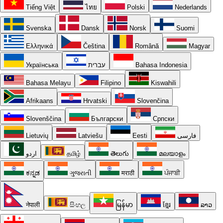
Tiếng Việt
ไทย
Polski
Nederlands
Svenska
Dansk
Norsk
Suomi
Ελληνικά
Čeština
Română
Magyar
Українська
עברית
Bahasa Indonesia
Bahasa Melayu
Filipino
Kiswahili
Afrikaans
Hrvatski
Slovenčina
Slovenščina
Български
Српски
Lietuvių
Latviešu
Eesti
فارسی
اردو
தமிழ்
తెలుగు
മലയാളം
ಕನ್ನಡ
ગુજરાતી
मराठी
ਪੰਜਾਬੀ
नेपाली
සිංහල
မြန်မာ
ខ្មែរ
ລາວ