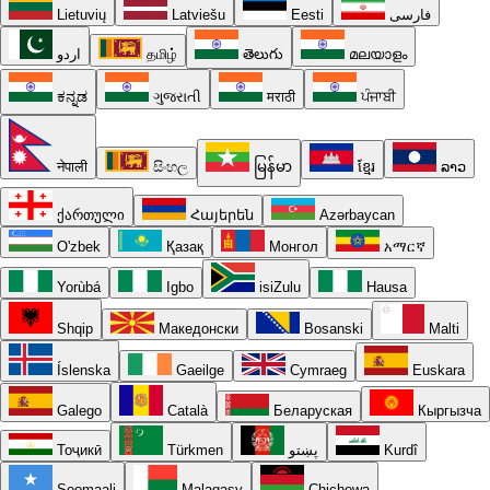
Lietuvių
Latviešu
Eesti
فارسی
اردو
தமிழ்
తెలుగు
മലയാളം
ಕನ್ನಡ
ગુજરાતી
मराठी
ਪੰਜਾਬੀ
नेपाली
සිංහල
မြန်မာ
ខ្មែរ
ລາວ
ქართული
Հայերեն
Azərbaycan
O'zbek
Қазақ
Монгол
አማርኛ
Yorùbá
Igbo
isiZulu
Hausa
Shqip
Македонски
Bosanski
Malti
Íslenska
Gaeilge
Cymraeg
Euskara
Galego
Català
Беларуская
Кыргызча
Тоҷикӣ
Türkmen
پښتو
Kurdî
Soomaali
Malagasy
Chichewa