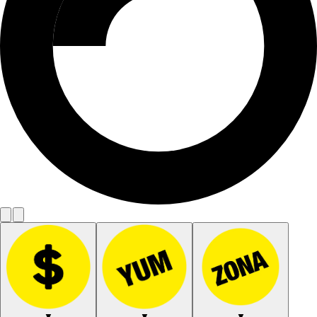
▼
▼
▼