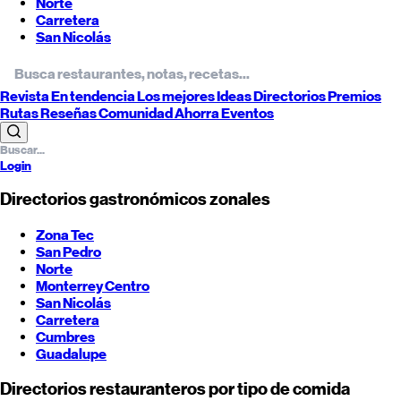
Norte
Carretera
San Nicolás
Revista
En tendencia
Los mejores
Ideas
Directorios
Premios
Rutas
Reseñas
Comunidad
Ahorra
Eventos
Login
Directorios gastronómicos zonales
Zona Tec
San Pedro
Norte
Monterrey
Centro
San Nicolás
Carretera
Cumbres
Guadalupe
Directorios restauranteros por tipo de comida