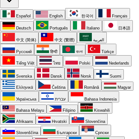
Español
English
한국어
Français
Deutsch
Português
Italiano
日本語
中文 (简体)
中文 (繁體)
العربية
Русский
हिन्दी
বাংলা
Türkçe
Tiếng Việt
ไทย
Polski
Nederlands
Svenska
Dansk
Norsk
Suomi
Ελληνικά
Čeština
Română
Magyar
Українська
עברית
Bahasa Indonesia
Bahasa Melayu
Filipino
Kiswahili
Afrikaans
Hrvatski
Slovenčina
Slovenščina
Български
Српски