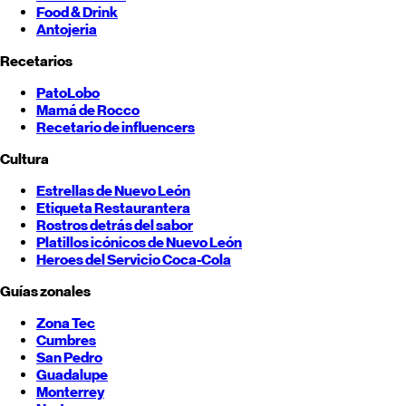
Food & Drink
Antojeria
Recetarios
PatoLobo
Mamá de Rocco
Recetario de influencers
Cultura
Estrellas de
Nuevo León
Etiqueta Restaurantera
Rostros detrás del sabor
Platillos icónicos de
Nuevo León
Heroes del Servicio Coca-Cola
Guías zonales
Zona Tec
Cumbres
San Pedro
Guadalupe
Monterrey