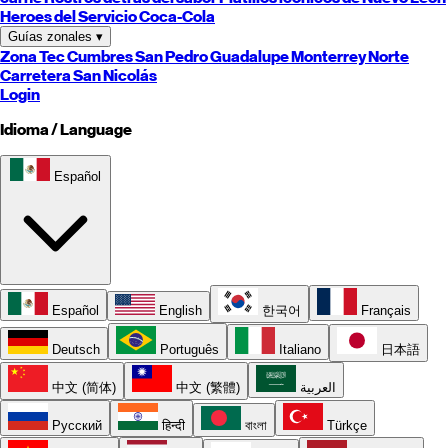
Heroes del Servicio Coca-Cola
Guías zonales
▾
Zona Tec
Cumbres
San Pedro
Guadalupe
Monterrey
Norte
Carretera
San Nicolás
Login
Idioma / Language
Español
Español
English
한국어
Français
Deutsch
Português
Italiano
日本語
中文 (简体)
中文 (繁體)
العربية
Русский
हिन्दी
বাংলা
Türkçe