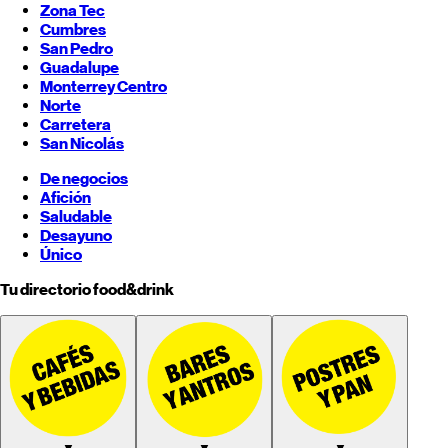
Zona Tec
Cumbres
San Pedro
Guadalupe
Monterrey
Centro
Norte
Carretera
San Nicolás
De negocios
Afición
Saludable
Desayuno
Único
Tu directorio food&drink