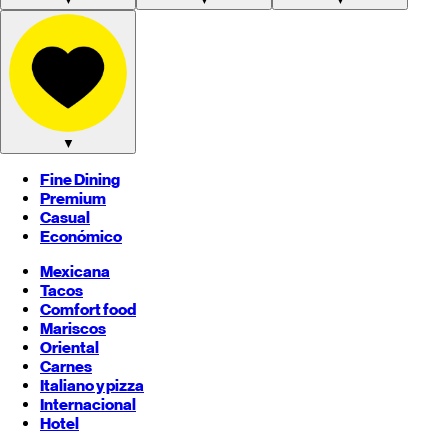
▼
Fine Dining
Premium
Casual
Económico
Mexicana
Tacos
Comfort food
Mariscos
Oriental
Carnes
Italiano y pizza
Internacional
Hotel