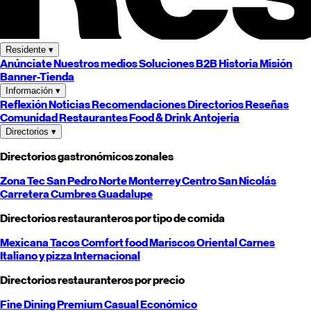
Residente
▾
Anúnciate
Nuestros medios
Soluciones B2B
Historia
Misión
Banner-Tienda
Información
▾
Reflexión
Noticias
Recomendaciones
Directorios
Reseñas
Comunidad
Restaurantes
Food & Drink
Antojeria
Directorios
▾
Directorios gastronómicos zonales
Zona Tec
San Pedro
Norte
Monterrey
Centro
San Nicolás
Carretera
Cumbres
Guadalupe
Directorios restauranteros por tipo de comida
Mexicana
Tacos
Comfort food
Mariscos
Oriental
Carnes
Italiano y pizza
Internacional
Directorios restauranteros por precio
Fine Dining
Premium
Casual
Económico