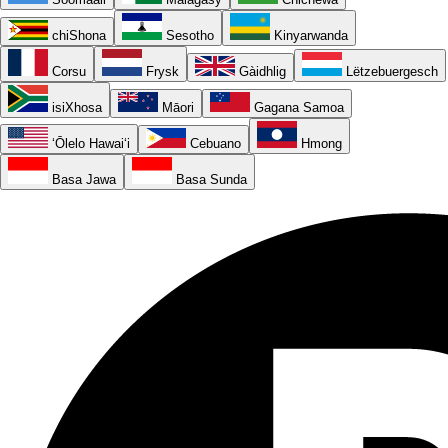
chiShona
Sesotho
Kinyarwanda
Corsu
Frysk
Gàidhlig
Lëtzebuergesch
isiXhosa
Māori
Gagana Samoa
ʻŌlelo Hawaiʻi
Cebuano
Hmong
Basa Jawa
Basa Sunda