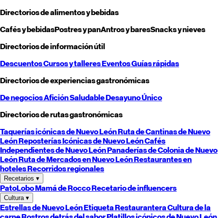
Directorios de alimentos y bebidas
Cafés y bebidas
Postres y pan
Antros y bares
Snacks y nieves
Directorios de información útil
Descuentos
Cursos y talleres
Eventos
Guías rápidas
Directorios de experiencias gastronómicas
De negocios
Afición
Saludable
Desayuno
Único
Directorios de rutas gastronómicas
Taquerías icónicas de
Nuevo León
Ruta de Cantinas de
Nuevo
León
Reposterías Icónicas de
Nuevo León
Cafés
Independientes de
Nuevo León
Panaderías de Colonia de
Nuevo
León
Ruta de Mercados en
Nuevo León
Restaurantes en
hoteles
Recorridos regionales
Recetarios
▾
PatoLobo
Mamá de Rocco
Recetario de influencers
Cultura
▾
Estrellas de
Nuevo León
Etiqueta Restaurantera
Cultura de la
carne
Rostros detrás del sabor
Platillos icónicos de
Nuevo León