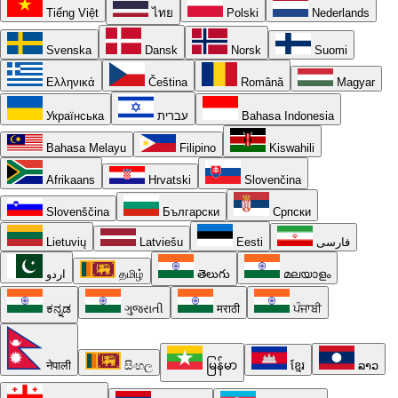
Tiếng Việt
ไทย
Polski
Nederlands
Svenska
Dansk
Norsk
Suomi
Ελληνικά
Čeština
Română
Magyar
Українська
עברית
Bahasa Indonesia
Bahasa Melayu
Filipino
Kiswahili
Afrikaans
Hrvatski
Slovenčina
Slovenščina
Български
Српски
Lietuvių
Latviešu
Eesti
فارسی
اردو
தமிழ்
తెలుగు
മലയാളം
ಕನ್ನಡ
ગુજરાતી
मराठी
ਪੰਜਾਬੀ
नेपाली
සිංහල
မြန်မာ
ខ្មែរ
ລາວ