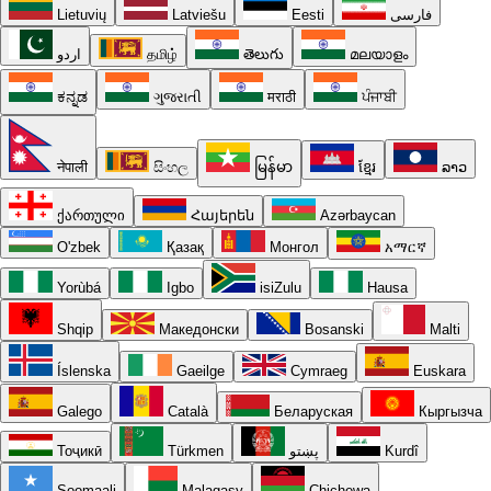
Lietuvių
Latviešu
Eesti
فارسی
اردو
தமிழ்
తెలుగు
മലയാളം
ಕನ್ನಡ
ગુજરાતી
मराठी
ਪੰਜਾਬੀ
नेपाली
සිංහල
မြန်မာ
ខ្មែរ
ລາວ
ქართული
Հայերեն
Azərbaycan
O'zbek
Қазақ
Монгол
አማርኛ
Yorùbá
Igbo
isiZulu
Hausa
Shqip
Македонски
Bosanski
Malti
Íslenska
Gaeilge
Cymraeg
Euskara
Galego
Català
Беларуская
Кыргызча
Тоҷикӣ
Türkmen
پښتو
Kurdî
Soomaali
Malagasy
Chichewa