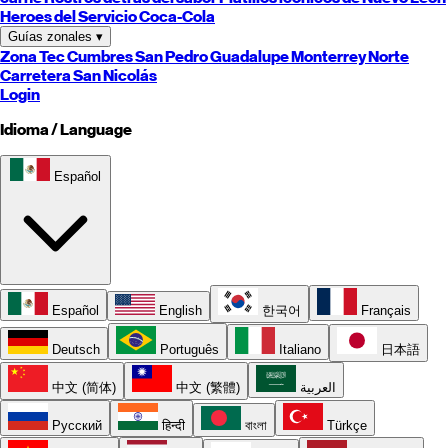
Heroes del Servicio Coca-Cola
Guías zonales
▾
Zona Tec
Cumbres
San Pedro
Guadalupe
Monterrey
Norte
Carretera
San Nicolás
Login
Idioma / Language
Español
Español
English
한국어
Français
Deutsch
Português
Italiano
日本語
中文 (简体)
中文 (繁體)
العربية
Русский
हिन्दी
বাংলা
Türkçe