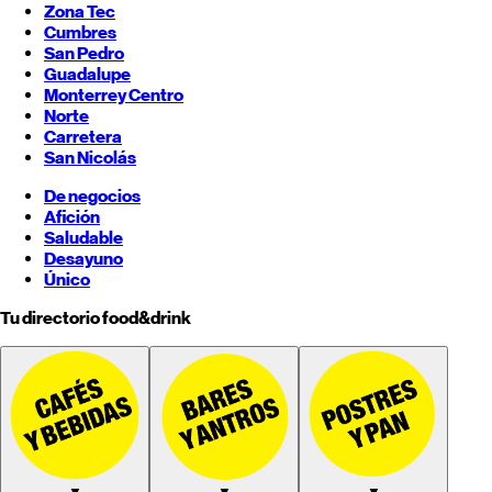
Zona Tec
Cumbres
San Pedro
Guadalupe
Monterrey
Centro
Norte
Carretera
San Nicolás
De negocios
Afición
Saludable
Desayuno
Único
Tu directorio food&drink