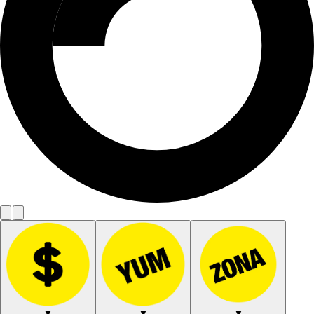
▼
▼
▼