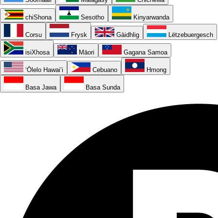
chiShona
Sesotho
Kinyarwanda
Corsu
Frysk
Gàidhlig
Lëtzebuergesch
isiXhosa
Māori
Gagana Samoa
ʻŌlelo Hawaiʻi
Cebuano
Hmong
Basa Jawa
Basa Sunda