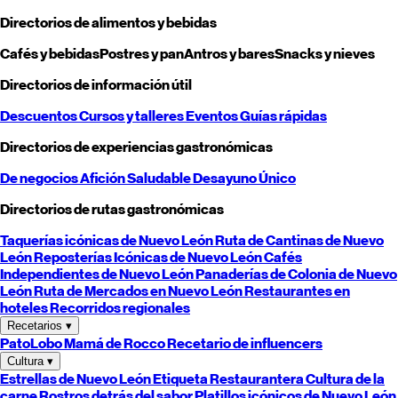
Directorios de alimentos y bebidas
Cafés y bebidas
Postres y pan
Antros y bares
Snacks y nieves
Directorios de información útil
Descuentos
Cursos y talleres
Eventos
Guías rápidas
Directorios de experiencias gastronómicas
De negocios
Afición
Saludable
Desayuno
Único
Directorios de rutas gastronómicas
Taquerías icónicas de
Nuevo León
Ruta de Cantinas de
Nuevo
León
Reposterías Icónicas de
Nuevo León
Cafés
Independientes de
Nuevo León
Panaderías de Colonia de
Nuevo
León
Ruta de Mercados en
Nuevo León
Restaurantes en
hoteles
Recorridos regionales
Recetarios
▾
PatoLobo
Mamá de Rocco
Recetario de influencers
Cultura
▾
Estrellas de
Nuevo León
Etiqueta Restaurantera
Cultura de la
carne
Rostros detrás del sabor
Platillos icónicos de
Nuevo León