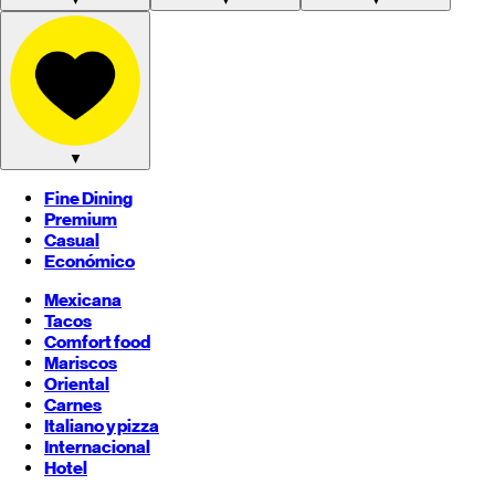
▼
Fine Dining
Premium
Casual
Económico
Mexicana
Tacos
Comfort food
Mariscos
Oriental
Carnes
Italiano y pizza
Internacional
Hotel