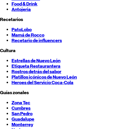
Food & Drink
Antojeria
Recetarios
PatoLobo
Mamá de Rocco
Recetario de influencers
Cultura
Estrellas de
Nuevo León
Etiqueta Restaurantera
Rostros detrás del sabor
Platillos icónicos de
Nuevo León
Heroes del Servicio Coca-Cola
Guías zonales
Zona Tec
Cumbres
San Pedro
Guadalupe
Monterrey