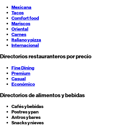
Mexicana
Tacos
Comfort food
Mariscos
Oriental
Carnes
Italiano y pizza
Internacional
Directorios restauranteros por precio
Fine Dining
Premium
Casual
Económico
Directorios de alimentos y bebidas
Cafés y bebidas
Postres y pan
Antros y bares
Snacks y nieves