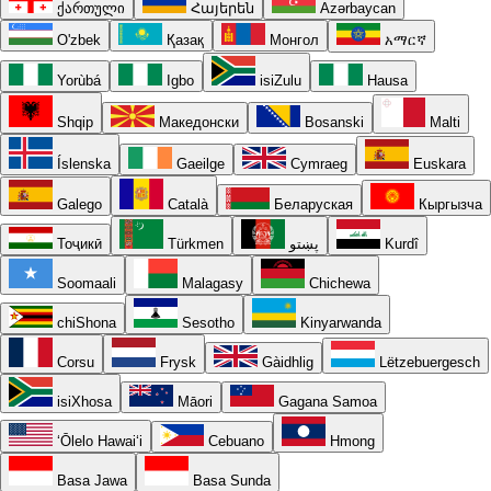
ქართული
Հայերեն
Azərbaycan
O'zbek
Қазақ
Монгол
አማርኛ
Yorùbá
Igbo
isiZulu
Hausa
Shqip
Македонски
Bosanski
Malti
Íslenska
Gaeilge
Cymraeg
Euskara
Galego
Català
Беларуская
Кыргызча
Тоҷикӣ
Türkmen
پښتو
Kurdî
Soomaali
Malagasy
Chichewa
chiShona
Sesotho
Kinyarwanda
Corsu
Frysk
Gàidhlig
Lëtzebuergesch
isiXhosa
Māori
Gagana Samoa
ʻŌlelo Hawaiʻi
Cebuano
Hmong
Basa Jawa
Basa Sunda