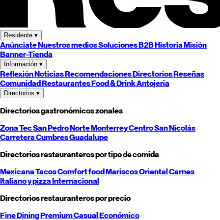
Residente
▾
Anúnciate
Nuestros medios
Soluciones B2B
Historia
Misión
Banner-Tienda
Información
▾
Reflexión
Noticias
Recomendaciones
Directorios
Reseñas
Comunidad
Restaurantes
Food & Drink
Antojeria
Directorios
▾
Directorios gastronómicos zonales
Zona Tec
San Pedro
Norte
Monterrey
Centro
San Nicolás
Carretera
Cumbres
Guadalupe
Directorios restauranteros por tipo de comida
Mexicana
Tacos
Comfort food
Mariscos
Oriental
Carnes
Italiano y pizza
Internacional
Directorios restauranteros por precio
Fine Dining
Premium
Casual
Económico