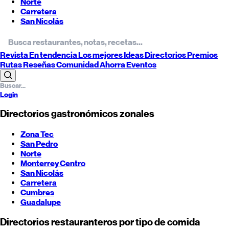
Norte
Carretera
San Nicolás
Revista
En tendencia
Los mejores
Ideas
Directorios
Premios
Rutas
Reseñas
Comunidad
Ahorra
Eventos
Login
Directorios gastronómicos zonales
Zona Tec
San Pedro
Norte
Monterrey
Centro
San Nicolás
Carretera
Cumbres
Guadalupe
Directorios restauranteros por tipo de comida