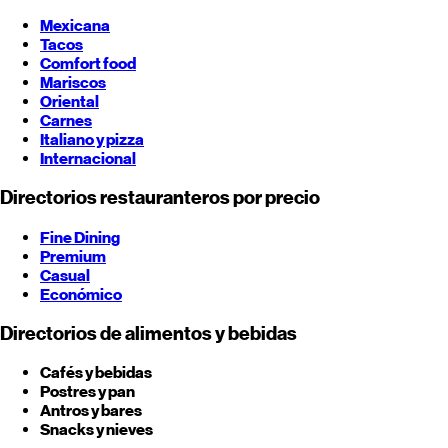
Mexicana
Tacos
Comfort food
Mariscos
Oriental
Carnes
Italiano y pizza
Internacional
Directorios restauranteros por precio
Fine Dining
Premium
Casual
Económico
Directorios de alimentos y bebidas
Cafés y bebidas
Postres y pan
Antros y bares
Snacks y nieves