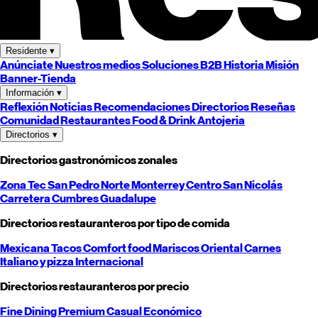
Residente
▾
Anúnciate
Nuestros medios
Soluciones B2B
Historia
Misión
Banner-Tienda
Información
▾
Reflexión
Noticias
Recomendaciones
Directorios
Reseñas
Comunidad
Restaurantes
Food & Drink
Antojeria
Directorios
▾
Directorios gastronómicos zonales
Zona Tec
San Pedro
Norte
Monterrey
Centro
San Nicolás
Carretera
Cumbres
Guadalupe
Directorios restauranteros por tipo de comida
Mexicana
Tacos
Comfort food
Mariscos
Oriental
Carnes
Italiano y pizza
Internacional
Directorios restauranteros por precio
Fine Dining
Premium
Casual
Económico