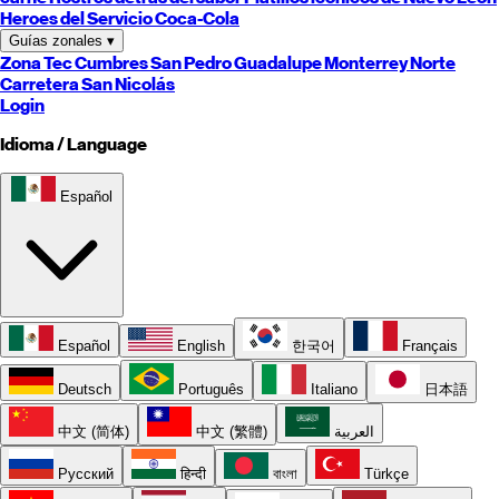
Heroes del Servicio Coca-Cola
Guías zonales
▾
Zona Tec
Cumbres
San Pedro
Guadalupe
Monterrey
Norte
Carretera
San Nicolás
Login
Idioma / Language
Español
Español
English
한국어
Français
Deutsch
Português
Italiano
日本語
中文 (简体)
中文 (繁體)
العربية
Русский
हिन्दी
বাংলা
Türkçe