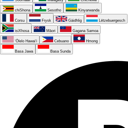
chiShona
Sesotho
Kinyarwanda
Corsu
Frysk
Gàidhlig
Lëtzebuergesch
isiXhosa
Māori
Gagana Samoa
ʻŌlelo Hawaiʻi
Cebuano
Hmong
Basa Jawa
Basa Sunda