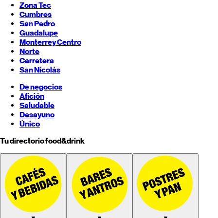
Zona Tec
Cumbres
San Pedro
Guadalupe
Monterrey
Centro
Norte
Carretera
San Nicolás
De negocios
Afición
Saludable
Desayuno
Único
Tu directorio food&drink