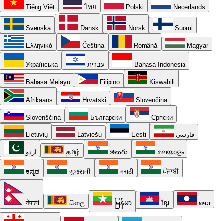
Tiếng Việt
ไทย
Polski
Nederlands
Svenska
Dansk
Norsk
Suomi
Ελληνικά
Čeština
Română
Magyar
Українська
עברית
Bahasa Indonesia
Bahasa Melayu
Filipino
Kiswahili
Afrikaans
Hrvatski
Slovenčina
Slovenščina
Български
Српски
Lietuvių
Latviešu
Eesti
فارسی
اردو
தமிழ்
తెలుగు
മലയാളം
ಕನ್ನಡ
ગુજરાતી
मराठी
ਪੰਜਾਬੀ
नेपाली
සිංහල
မြန်မာ
ខ្មែរ
ລາວ