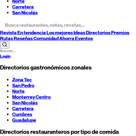
Norte
Carretera
San Nicolás
Revista
En tendencia
Los mejores
Ideas
Directorios
Premios
Rutas
Reseñas
Comunidad
Ahorra
Eventos
Login
Directorios gastronómicos zonales
Zona Tec
San Pedro
Norte
Monterrey
Centro
San Nicolás
Carretera
Cumbres
Guadalupe
Directorios restauranteros por tipo de comida