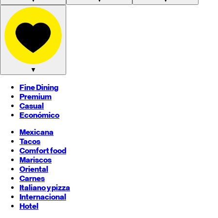
▼
Fine Dining
Premium
Casual
Económico
Mexicana
Tacos
Comfort food
Mariscos
Oriental
Carnes
Italiano y pizza
Internacional
Hotel