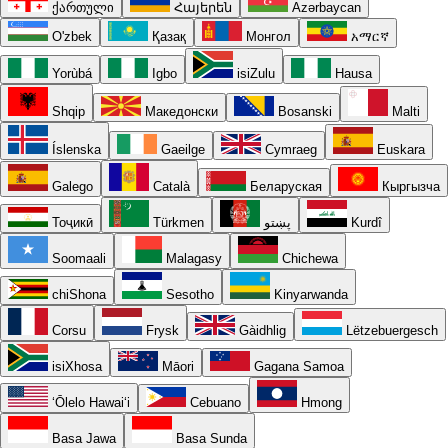
ქართული
Հայերեն
Azərbaycan
O'zbek
Қазақ
Монгол
አማርኛ
Yorùbá
Igbo
isiZulu
Hausa
Shqip
Македонски
Bosanski
Malti
Íslenska
Gaeilge
Cymraeg
Euskara
Galego
Català
Беларуская
Кыргызча
Тоҷикӣ
Türkmen
پښتو
Kurdî
Soomaali
Malagasy
Chichewa
chiShona
Sesotho
Kinyarwanda
Corsu
Frysk
Gàidhlig
Lëtzebuergesch
isiXhosa
Māori
Gagana Samoa
ʻŌlelo Hawaiʻi
Cebuano
Hmong
Basa Jawa
Basa Sunda