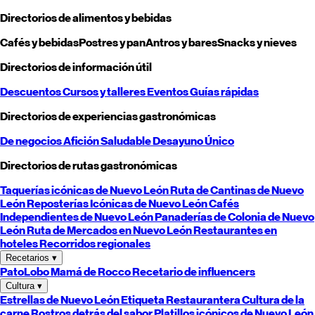
Directorios de alimentos y bebidas
Cafés y bebidas
Postres y pan
Antros y bares
Snacks y nieves
Directorios de información útil
Descuentos
Cursos y talleres
Eventos
Guías rápidas
Directorios de experiencias gastronómicas
De negocios
Afición
Saludable
Desayuno
Único
Directorios de rutas gastronómicas
Taquerías icónicas de
Nuevo León
Ruta de Cantinas de
Nuevo
León
Reposterías Icónicas de
Nuevo León
Cafés
Independientes de
Nuevo León
Panaderías de Colonia de
Nuevo
León
Ruta de Mercados en
Nuevo León
Restaurantes en
hoteles
Recorridos regionales
Recetarios
▾
PatoLobo
Mamá de Rocco
Recetario de influencers
Cultura
▾
Estrellas de
Nuevo León
Etiqueta Restaurantera
Cultura de la
carne
Rostros detrás del sabor
Platillos icónicos de
Nuevo León