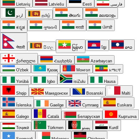
Lietuvių
Latviešu
Eesti
فارسی
اردو
தமிழ்
తెలుగు
മലയാളം
ಕನ್ನಡ
ગુજરાતી
मराठी
ਪੰਜਾਬੀ
नेपाली
සිංහල
မြန်မာ
ខ្មែរ
ລາວ
ქართული
Հայերեն
Azərbaycan
O'zbek
Қазақ
Монгол
አማርኛ
Yorùbá
Igbo
isiZulu
Hausa
Shqip
Македонски
Bosanski
Malti
Íslenska
Gaeilge
Cymraeg
Euskara
Galego
Català
Беларуская
Кыргызча
Тоҷикӣ
Türkmen
پښتو
Kurdî
Soomaali
Malagasy
Chichewa