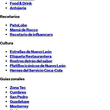
Food & Drink
Antojeria
Recetarios
PatoLobo
Mamá de Rocco
Recetario de influencers
Cultura
Estrellas de
Nuevo León
Etiqueta Restaurantera
Rostros detrás del sabor
Platillos icónicos de
Nuevo León
Heroes del Servicio Coca-Cola
Guías zonales
Zona Tec
Cumbres
San Pedro
Guadalupe
Monterrey