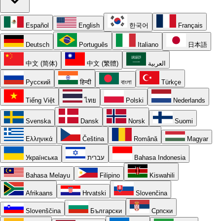
Español
English
한국어
Français
Deutsch
Português
Italiano
日本語
中文 (简体)
中文 (繁體)
العربية
Русский
हिन्दी
বাংলা
Türkçe
Tiếng Việt
ไทย
Polski
Nederlands
Svenska
Dansk
Norsk
Suomi
Ελληνικά
Čeština
Română
Magyar
Українська
עברית
Bahasa Indonesia
Bahasa Melayu
Filipino
Kiswahili
Afrikaans
Hrvatski
Slovenčina
Slovenščina
Български
Српски