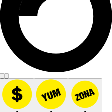
▼
▼
▼