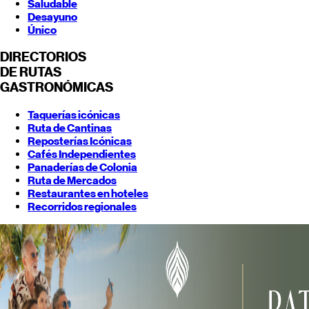
Saludable
Desayuno
Único
DIRECTORIOS
DE RUTAS
GASTRONÓMICAS
Taquerías icónicas
Ruta de Cantinas
Reposterías Icónicas
Cafés Independientes
Panaderías de Colonia
Ruta de Mercados
Restaurantes en hoteles
Recorridos regionales