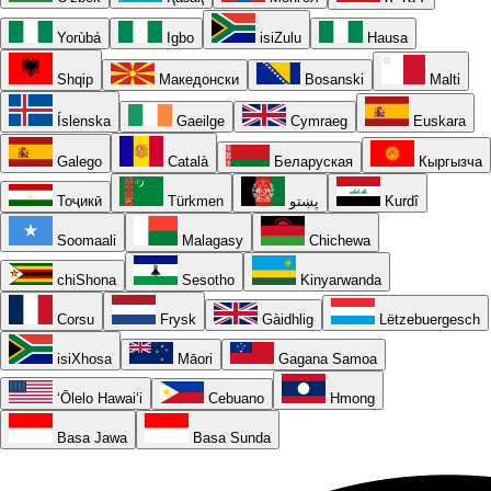
Yorùbá
Igbo
isiZulu
Hausa
Shqip
Македонски
Bosanski
Malti
Íslenska
Gaeilge
Cymraeg
Euskara
Galego
Català
Беларуская
Кыргызча
Тоҷикӣ
Türkmen
پښتو
Kurdî
Soomaali
Malagasy
Chichewa
chiShona
Sesotho
Kinyarwanda
Corsu
Frysk
Gàidhlig
Lëtzebuergesch
isiXhosa
Māori
Gagana Samoa
ʻŌlelo Hawaiʻi
Cebuano
Hmong
Basa Jawa
Basa Sunda