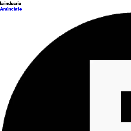
la indusria
Anúnciate