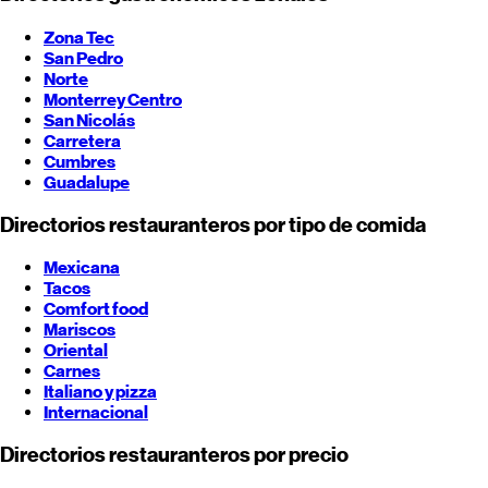
Zona Tec
San Pedro
Norte
Monterrey
Centro
San Nicolás
Carretera
Cumbres
Guadalupe
Directorios restauranteros por tipo de comida
Mexicana
Tacos
Comfort food
Mariscos
Oriental
Carnes
Italiano y pizza
Internacional
Directorios restauranteros por precio