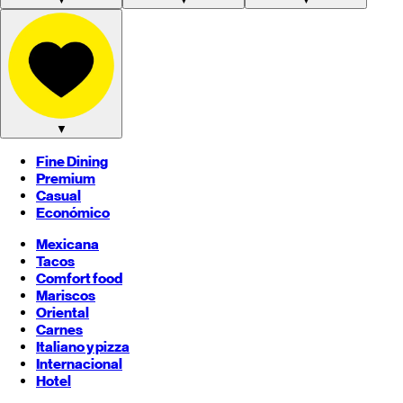
▼
Fine Dining
Premium
Casual
Económico
Mexicana
Tacos
Comfort food
Mariscos
Oriental
Carnes
Italiano y pizza
Internacional
Hotel