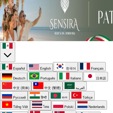
Español
English
한국어
Français
Deutsch
Português
Italiano
日本語
中文 (简体)
中文 (繁體)
العربية
Русский
हिन्दी
বাংলা
Türkçe
Tiếng Việt
ไทย
Polski
Nederlands