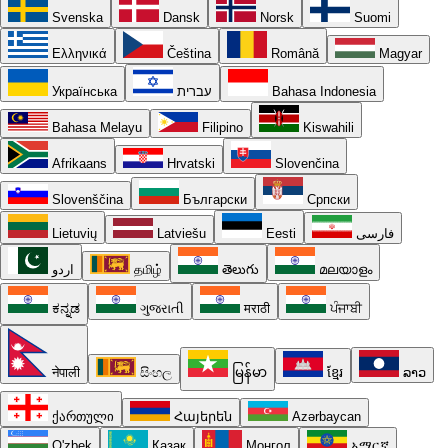
Svenska
Dansk
Norsk
Suomi
Ελληνικά
Čeština
Română
Magyar
Українська
עברית
Bahasa Indonesia
Bahasa Melayu
Filipino
Kiswahili
Afrikaans
Hrvatski
Slovenčina
Slovenščina
Български
Српски
Lietuvių
Latviešu
Eesti
فارسی
اردو
தமிழ்
తెలుగు
മലയാളം
ಕನ್ನಡ
ગુજરાતી
मराठी
ਪੰਜਾਬੀ
नेपाली
සිංහල
မြန်မာ
ខ្មែរ
ລາວ
ქართული
Հայերեն
Azərbaycan
O'zbek
Қазақ
Монгол
አማርኛ