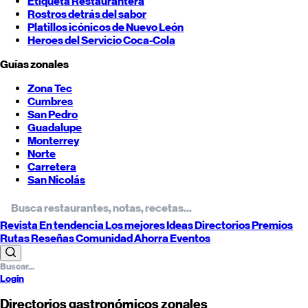
Etiqueta Restaurantera
Rostros detrás del sabor
Platillos icónicos de
Nuevo León
Heroes del Servicio Coca-Cola
Guías zonales
Zona Tec
Cumbres
San Pedro
Guadalupe
Monterrey
Norte
Carretera
San Nicolás
Revista
En tendencia
Los mejores
Ideas
Directorios
Premios
Rutas
Reseñas
Comunidad
Ahorra
Eventos
Login
Directorios gastronómicos zonales