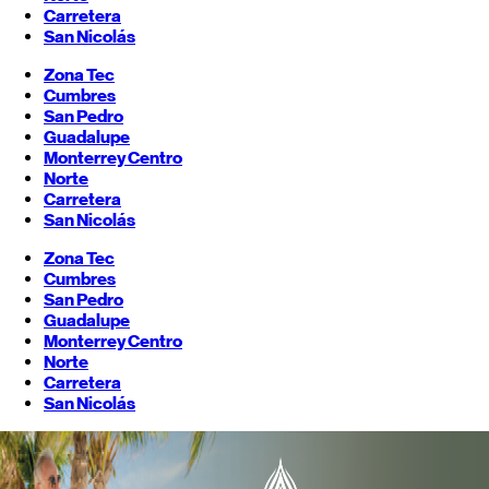
Carretera
San Nicolás
Zona Tec
Cumbres
San Pedro
Guadalupe
Monterrey
Centro
Norte
Carretera
San Nicolás
Zona Tec
Cumbres
San Pedro
Guadalupe
Monterrey
Centro
Norte
Carretera
San Nicolás