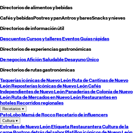
Directorios de alimentos y bebidas
Cafés y bebidas
Postres y pan
Antros y bares
Snacks y nieves
Directorios de información útil
Descuentos
Cursos y talleres
Eventos
Guías rápidas
Directorios de experiencias gastronómicas
De negocios
Afición
Saludable
Desayuno
Único
Directorios de rutas gastronómicas
Taquerías icónicas de
Nuevo León
Ruta de Cantinas de
Nuevo
León
Reposterías Icónicas de
Nuevo León
Cafés
Independientes de
Nuevo León
Panaderías de Colonia de
Nuevo
León
Ruta de Mercados en
Nuevo León
Restaurantes en
hoteles
Recorridos regionales
Recetarios
▾
PatoLobo
Mamá de Rocco
Recetario de influencers
Cultura
▾
Estrellas de
Nuevo León
Etiqueta Restaurantera
Cultura de la
carne
Rostros detrás del sabor
Platillos icónicos de
Nuevo León