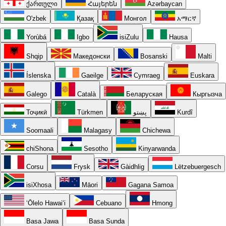
ქართული
Հայերեն
Azərbaycan
O'zbek
Қазақ
Монгол
አማርኛ
Yorùbá
Igbo
isiZulu
Hausa
Shqip
Македонски
Bosanski
Malti
Íslenska
Gaeilge
Cymraeg
Euskara
Galego
Català
Беларуская
Кыргызча
Тоҷикӣ
Türkmen
پښتو
Kurdî
Soomaali
Malagasy
Chichewa
chiShona
Sesotho
Kinyarwanda
Corsu
Frysk
Gàidhlig
Lëtzebuergesch
isiXhosa
Māori
Gagana Samoa
ʻŌlelo Hawaiʻi
Cebuano
Hmong
Basa Jawa
Basa Sunda