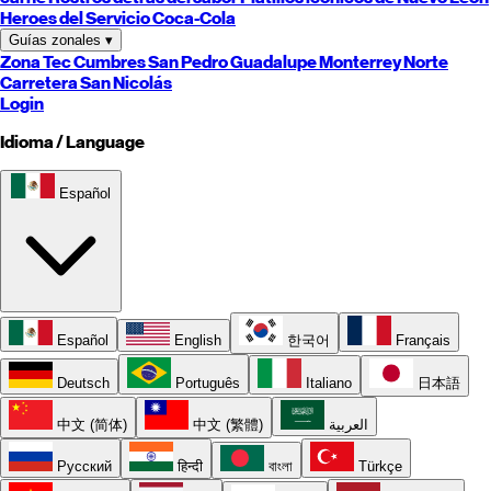
Heroes del Servicio Coca-Cola
Guías zonales
▾
Zona Tec
Cumbres
San Pedro
Guadalupe
Monterrey
Norte
Carretera
San Nicolás
Login
Idioma / Language
Español
Español
English
한국어
Français
Deutsch
Português
Italiano
日本語
中文 (简体)
中文 (繁體)
العربية
Русский
हिन्दी
বাংলা
Türkçe