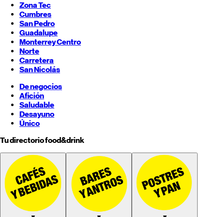
Zona Tec
Cumbres
San Pedro
Guadalupe
Monterrey
Centro
Norte
Carretera
San Nicolás
De negocios
Afición
Saludable
Desayuno
Único
Tu directorio food&drink