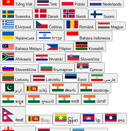
Tiếng Việt
ไทย
Polski
Nederlands
Svenska
Dansk
Norsk
Suomi
Ελληνικά
Čeština
Română
Magyar
Українська
עברית
Bahasa Indonesia
Bahasa Melayu
Filipino
Kiswahili
Afrikaans
Hrvatski
Slovenčina
Slovenščina
Български
Српски
Lietuvių
Latviešu
Eesti
فارسی
اردو
தமிழ்
తెలుగు
മലയാളം
ಕನ್ನಡ
ગુજરાતી
मराठी
ਪੰਜਾਬੀ
नेपाली
සිංහල
မြန်မာ
ខ្មែរ
ລາວ