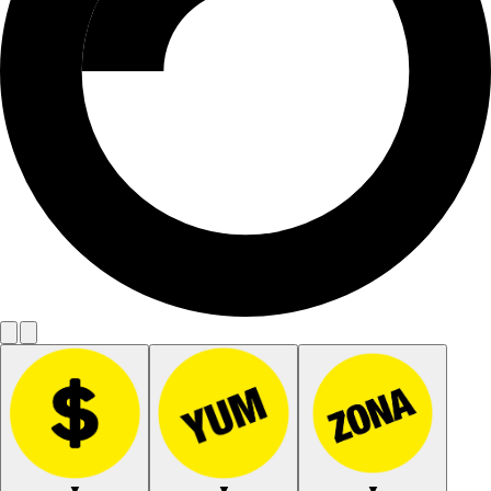
▼
▼
▼