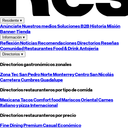
Residente
▾
Anúnciate
Nuestros medios
Soluciones B2B
Historia
Misión
Banner-Tienda
Información
▾
Reflexión
Noticias
Recomendaciones
Directorios
Reseñas
Comunidad
Restaurantes
Food & Drink
Antojeria
Directorios
▾
Directorios gastronómicos zonales
Zona Tec
San Pedro
Norte
Monterrey
Centro
San Nicolás
Carretera
Cumbres
Guadalupe
Directorios restauranteros por tipo de comida
Mexicana
Tacos
Comfort food
Mariscos
Oriental
Carnes
Italiano y pizza
Internacional
Directorios restauranteros por precio
Fine Dining
Premium
Casual
Económico