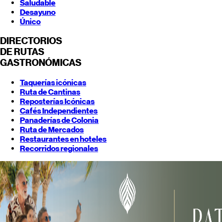
Saludable
Desayuno
Único
DIRECTORIOS
DE RUTAS
GASTRONÓMICAS
Taquerías icónicas
Ruta de Cantinas
Reposterías Icónicas
Cafés Independientes
Panaderías de Colonia
Ruta de Mercados
Restaurantes en hoteles
Recorridos regionales