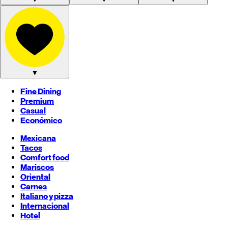
▼
Fine Dining
Premium
Casual
Económico
Mexicana
Tacos
Comfort food
Mariscos
Oriental
Carnes
Italiano y pizza
Internacional
Hotel