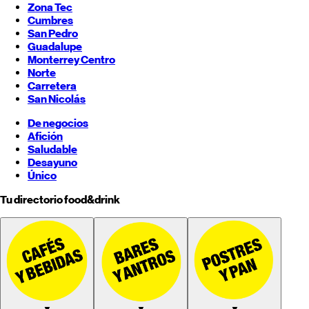
Zona Tec
Cumbres
San Pedro
Guadalupe
Monterrey
Centro
Norte
Carretera
San Nicolás
De negocios
Afición
Saludable
Desayuno
Único
Tu directorio food&drink