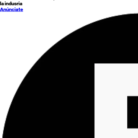
la indusria
Anúnciate