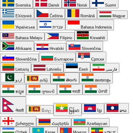
Svenska
Dansk
Norsk
Suomi
Ελληνικά
Čeština
Română
Magyar
Українська
עברית
Bahasa Indonesia
Bahasa Melayu
Filipino
Kiswahili
Afrikaans
Hrvatski
Slovenčina
Slovenščina
Български
Српски
Lietuvių
Latviešu
Eesti
فارسی
اردو
தமிழ்
తెలుగు
മലയാളം
ಕನ್ನಡ
ગુજરાતી
मराठी
ਪੰਜਾਬੀ
नेपाली
සිංහල
မြန်မာ
ខ្មែរ
ລາວ
ქართული
Հայերեն
Azərbaycan
O'zbek
Қазақ
Монгол
አማርኛ