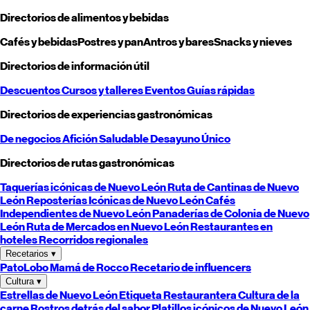
Directorios de alimentos y bebidas
Cafés y bebidas
Postres y pan
Antros y bares
Snacks y nieves
Directorios de información útil
Descuentos
Cursos y talleres
Eventos
Guías rápidas
Directorios de experiencias gastronómicas
De negocios
Afición
Saludable
Desayuno
Único
Directorios de rutas gastronómicas
Taquerías icónicas de
Nuevo León
Ruta de Cantinas de
Nuevo
León
Reposterías Icónicas de
Nuevo León
Cafés
Independientes de
Nuevo León
Panaderías de Colonia de
Nuevo
León
Ruta de Mercados en
Nuevo León
Restaurantes en
hoteles
Recorridos regionales
Recetarios
▾
PatoLobo
Mamá de Rocco
Recetario de influencers
Cultura
▾
Estrellas de
Nuevo León
Etiqueta Restaurantera
Cultura de la
carne
Rostros detrás del sabor
Platillos icónicos de
Nuevo León