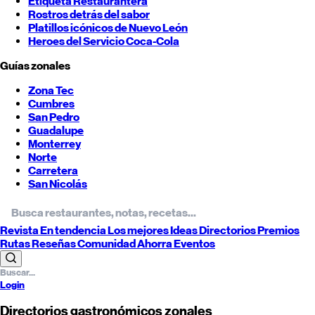
Etiqueta Restaurantera
Rostros detrás del sabor
Platillos icónicos de
Nuevo León
Heroes del Servicio Coca-Cola
Guías zonales
Zona Tec
Cumbres
San Pedro
Guadalupe
Monterrey
Norte
Carretera
San Nicolás
Revista
En tendencia
Los mejores
Ideas
Directorios
Premios
Rutas
Reseñas
Comunidad
Ahorra
Eventos
Login
Directorios gastronómicos zonales