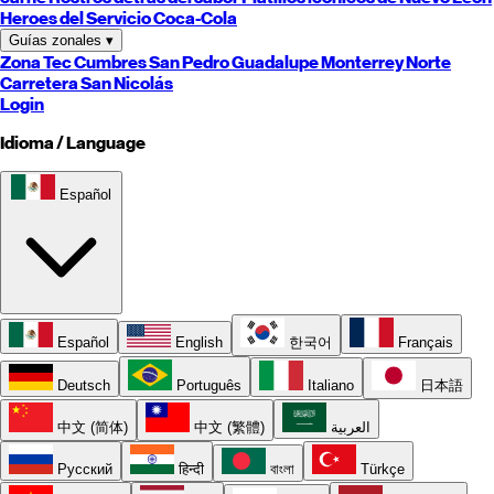
Heroes del Servicio Coca-Cola
Guías zonales
▾
Zona Tec
Cumbres
San Pedro
Guadalupe
Monterrey
Norte
Carretera
San Nicolás
Login
Idioma / Language
Español
Español
English
한국어
Français
Deutsch
Português
Italiano
日本語
中文 (简体)
中文 (繁體)
العربية
Русский
हिन्दी
বাংলা
Türkçe