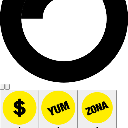
▼
▼
▼