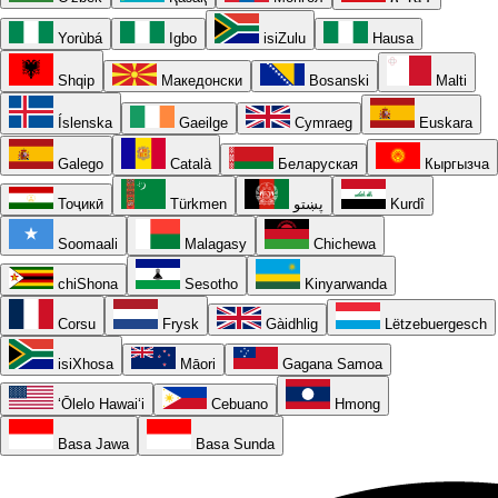
Yorùbá
Igbo
isiZulu
Hausa
Shqip
Македонски
Bosanski
Malti
Íslenska
Gaeilge
Cymraeg
Euskara
Galego
Català
Беларуская
Кыргызча
Тоҷикӣ
Türkmen
پښتو
Kurdî
Soomaali
Malagasy
Chichewa
chiShona
Sesotho
Kinyarwanda
Corsu
Frysk
Gàidhlig
Lëtzebuergesch
isiXhosa
Māori
Gagana Samoa
ʻŌlelo Hawaiʻi
Cebuano
Hmong
Basa Jawa
Basa Sunda