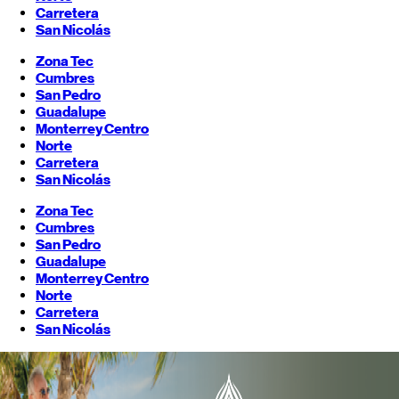
Carretera
San Nicolás
Zona Tec
Cumbres
San Pedro
Guadalupe
Monterrey
Centro
Norte
Carretera
San Nicolás
Zona Tec
Cumbres
San Pedro
Guadalupe
Monterrey
Centro
Norte
Carretera
San Nicolás