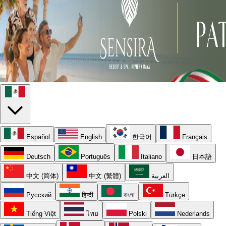
Español
English
한국어
Français
Deutsch
Português
Italiano
日本語
中文 (简体)
中文 (繁體)
العربية
Русский
हिन्दी
বাংলা
Türkçe
Tiếng Việt
ไทย
Polski
Nederlands