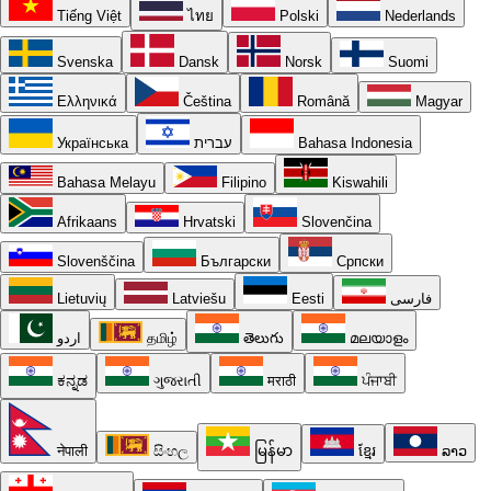
Tiếng Việt
ไทย
Polski
Nederlands
Svenska
Dansk
Norsk
Suomi
Ελληνικά
Čeština
Română
Magyar
Українська
עברית
Bahasa Indonesia
Bahasa Melayu
Filipino
Kiswahili
Afrikaans
Hrvatski
Slovenčina
Slovenščina
Български
Српски
Lietuvių
Latviešu
Eesti
فارسی
اردو
தமிழ்
తెలుగు
മലയാളം
ಕನ್ನಡ
ગુજરાતી
मराठी
ਪੰਜਾਬੀ
नेपाली
සිංහල
မြန်မာ
ខ្មែរ
ລາວ