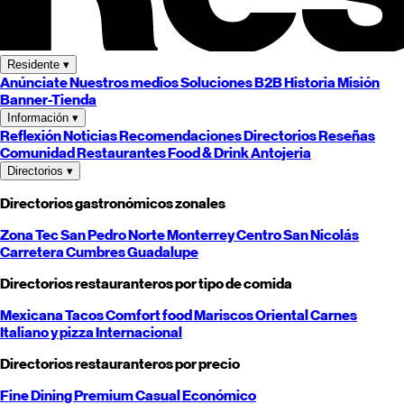
Residente
▾
Anúnciate
Nuestros medios
Soluciones B2B
Historia
Misión
Banner-Tienda
Información
▾
Reflexión
Noticias
Recomendaciones
Directorios
Reseñas
Comunidad
Restaurantes
Food & Drink
Antojeria
Directorios
▾
Directorios gastronómicos zonales
Zona Tec
San Pedro
Norte
Monterrey
Centro
San Nicolás
Carretera
Cumbres
Guadalupe
Directorios restauranteros por tipo de comida
Mexicana
Tacos
Comfort food
Mariscos
Oriental
Carnes
Italiano y pizza
Internacional
Directorios restauranteros por precio
Fine Dining
Premium
Casual
Económico