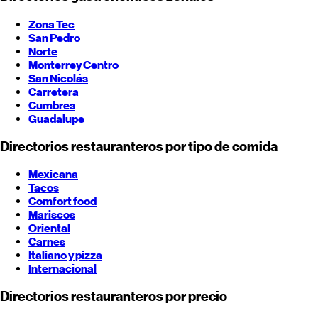
Zona Tec
San Pedro
Norte
Monterrey
Centro
San Nicolás
Carretera
Cumbres
Guadalupe
Directorios restauranteros por tipo de comida
Mexicana
Tacos
Comfort food
Mariscos
Oriental
Carnes
Italiano y pizza
Internacional
Directorios restauranteros por precio