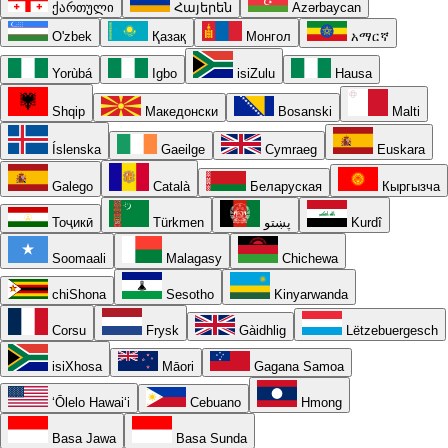
ქართული
Հայերեն
Azərbaycan
O'zbek
Қазақ
Монгол
አማርኛ
Yorùbá
Igbo
isiZulu
Hausa
Shqip
Македонски
Bosanski
Malti
Íslenska
Gaeilge
Cymraeg
Euskara
Galego
Català
Беларуская
Кыргызча
Тоҷикӣ
Türkmen
پښتو
Kurdî
Soomaali
Malagasy
Chichewa
chiShona
Sesotho
Kinyarwanda
Corsu
Frysk
Gàidhlig
Lëtzebuergesch
isiXhosa
Māori
Gagana Samoa
ʻŌlelo Hawaiʻi
Cebuano
Hmong
Basa Jawa
Basa Sunda