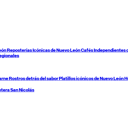
eón
Reposterías Icónicas de
Nuevo León
Cafés Independientes 
egionales
carne
Rostros detrás del sabor
Platillos icónicos de
Nuevo León
H
etera
San Nicolás