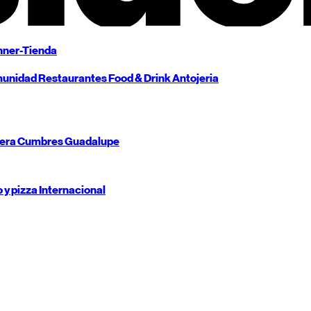
ner-Tienda
unidad
Restaurantes
Food & Drink
Antojeria
tera
Cumbres
Guadalupe
o y pizza
Internacional