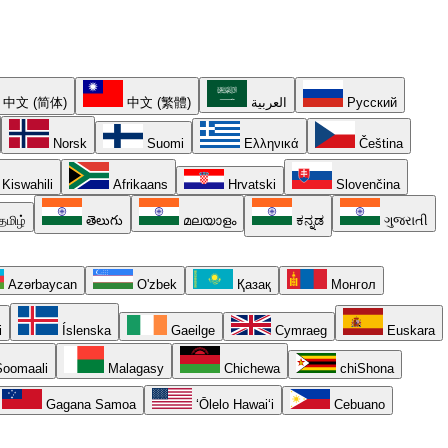
中文 (简体)
中文 (繁體)
العربية
Русский
Norsk
Suomi
Ελληνικά
Čeština
Kiswahili
Afrikaans
Hrvatski
Slovenčina
தமிழ்
తెలుగు
മലയാളം
ಕನ್ನಡ
ગુજરાતી
Azərbaycan
O'zbek
Қазақ
Монгол
i
Íslenska
Gaeilge
Cymraeg
Euskara
oomaali
Malagasy
Chichewa
chiShona
Gagana Samoa
ʻŌlelo Hawaiʻi
Cebuano