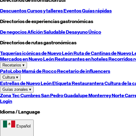
Directorios de información útil
Descuentos
Cursos y talleres
Eventos
Guías rápidas
Directorios de experiencias gastronómicas
De negocios
Afición
Saludable
Desayuno
Único
Directorios de rutas gastronómicas
Taquerías icónicas de
Nuevo León
Ruta de Cantinas de
Nuevo L
Mercados en
Nuevo León
Restaurantes en hoteles
Recorridos r
Recetarios
▾
PatoLobo
Mamá de Rocco
Recetario de influencers
Cultura
▾
Estrellas de
Nuevo León
Etiqueta Restaurantera
Cultura de la 
Guías zonales
▾
Zona Tec
Cumbres
San Pedro
Guadalupe
Monterrey
Norte
Carr
Login
Idioma / Language
Español