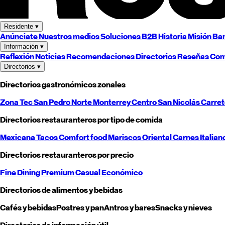
Residente
▾
Anúnciate
Nuestros medios
Soluciones B2B
Historia
Misión
Ban
Información
▾
Reflexión
Noticias
Recomendaciones
Directorios
Reseñas
Com
Directorios
▾
Directorios gastronómicos zonales
Zona Tec
San Pedro
Norte
Monterrey
Centro
San Nicolás
Carre
Directorios restauranteros por tipo de comida
Mexicana
Tacos
Comfort food
Mariscos
Oriental
Carnes
Italian
Directorios restauranteros por precio
Fine Dining
Premium
Casual
Económico
Directorios de alimentos y bebidas
Cafés y bebidas
Postres y pan
Antros y bares
Snacks y nieves