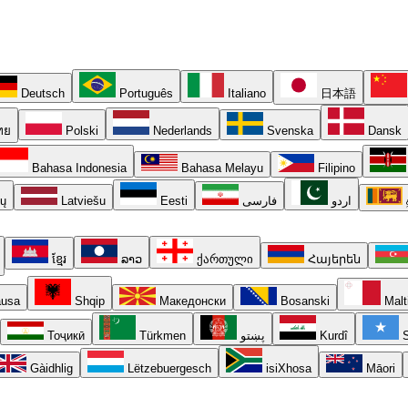
Deutsch
Português
Italiano
日本語
ทย
Polski
Nederlands
Svenska
Dansk
Bahasa Indonesia
Bahasa Melayu
Filipino
ių
Latviešu
Eesti
فارسی
اردو
ខ្មែរ
ລາວ
ქართული
Հայերեն
usa
Shqip
Македонски
Bosanski
Malt
Тоҷикӣ
Türkmen
پښتو
Kurdî
S
Gàidhlig
Lëtzebuergesch
isiXhosa
Māori