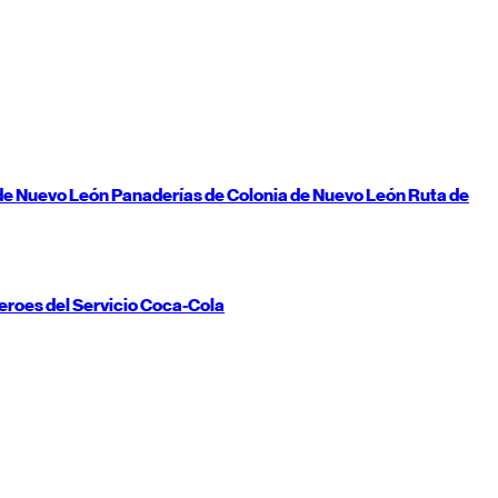
de
Nuevo León
Panaderías de Colonia de
Nuevo León
Ruta de
eroes del Servicio Coca-Cola