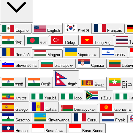
Español
English
한국어
Français
हिन्दी
বাংলা
Türkçe
Tiếng Việt
ไ
Română
Magyar
Українська
עברית
Slovenščina
Български
Српски
Lietuv
मराठी
ਪੰਜਾਬੀ
नेपाली
සිංහල
မြန်မာ
አማርኛ
Yorùbá
Igbo
isiZulu
Ha
Galego
Català
Беларуская
Кыргызча
Sesotho
Kinyarwanda
Corsu
Frysk
Hmong
Basa Jawa
Basa Sunda