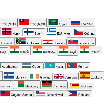
中文 (简体)
中文 (繁體)
العربية
Русский
Norsk
Suomi
Ελληνικά
Čeština
Kiswahili
Afrikaans
Hrvatski
Slovenčina
தமிழ்
తెలుగు
മലയാളം
ಕನ್ನಡ
ગુજરાતી
Azərbaycan
O'zbek
Қазақ
Монгол
i
Íslenska
Gaeilge
Cymraeg
Euskara
oomaali
Malagasy
Chichewa
chiShona
Gagana Samoa
ʻŌlelo Hawaiʻi
Cebuano