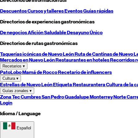
Directorios de información útil
Descuentos
Cursos y talleres
Eventos
Guías rápidas
Directorios de experiencias gastronómicas
De negocios
Afición
Saludable
Desayuno
Único
Directorios de rutas gastronómicas
Taquerías icónicas de
Nuevo León
Ruta de Cantinas de
Nuevo L
Mercados en
Nuevo León
Restaurantes en hoteles
Recorridos r
Recetarios
▾
PatoLobo
Mamá de Rocco
Recetario de influencers
Cultura
▾
Estrellas de
Nuevo León
Etiqueta Restaurantera
Cultura de la 
Guías zonales
▾
Zona Tec
Cumbres
San Pedro
Guadalupe
Monterrey
Norte
Carr
Login
Idioma / Language
Español