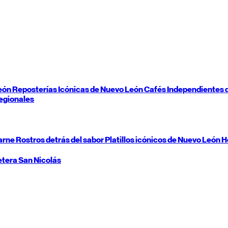
eón
Reposterías Icónicas de
Nuevo León
Cafés Independientes 
egionales
carne
Rostros detrás del sabor
Platillos icónicos de
Nuevo León
H
etera
San Nicolás