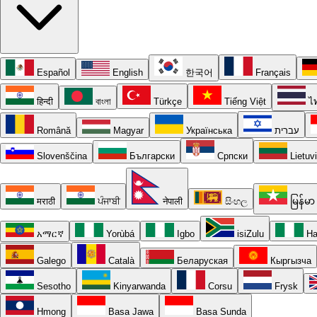
Español
English
한국어
Français
हिन्दी
বাংলা
Türkçe
Tiếng Việt
ไ
Română
Magyar
Українська
עברית
Slovenščina
Български
Српски
Lietuv
मराठी
ਪੰਜਾਬੀ
नेपाली
සිංහල
မြန်မာ
አማርኛ
Yorùbá
Igbo
isiZulu
Ha
Galego
Català
Беларуская
Кыргызча
Sesotho
Kinyarwanda
Corsu
Frysk
Hmong
Basa Jawa
Basa Sunda