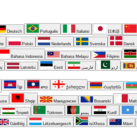
Deutsch
Português
Italiano
日本語
ทย
Polski
Nederlands
Svenska
Dansk
Bahasa Indonesia
Bahasa Melayu
Filipino
ių
Latviešu
Eesti
فارسی
اردو
ខ្មែរ
ລາວ
ქართული
Հայերեն
usa
Shqip
Македонски
Bosanski
Malt
Тоҷикӣ
Türkmen
پښتو
Kurdî
S
Gàidhlig
Lëtzebuergesch
isiXhosa
Māori