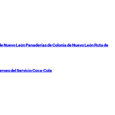
de
Nuevo León
Panaderías de Colonia de
Nuevo León
Ruta de
eroes del Servicio Coca-Cola