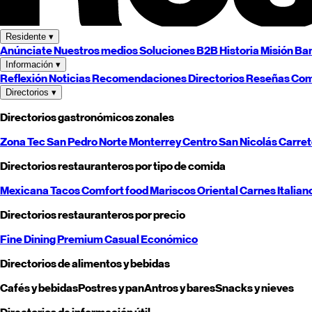
Residente
▾
Anúnciate
Nuestros medios
Soluciones B2B
Historia
Misión
Ban
Información
▾
Reflexión
Noticias
Recomendaciones
Directorios
Reseñas
Com
Directorios
▾
Directorios gastronómicos zonales
Zona Tec
San Pedro
Norte
Monterrey
Centro
San Nicolás
Carre
Directorios restauranteros por tipo de comida
Mexicana
Tacos
Comfort food
Mariscos
Oriental
Carnes
Italian
Directorios restauranteros por precio
Fine Dining
Premium
Casual
Económico
Directorios de alimentos y bebidas
Cafés y bebidas
Postres y pan
Antros y bares
Snacks y nieves