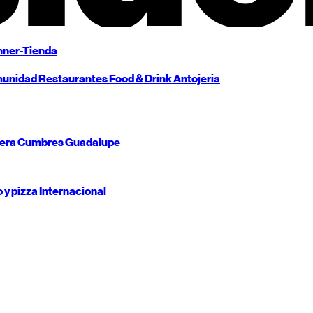
ner-Tienda
unidad
Restaurantes
Food & Drink
Antojeria
tera
Cumbres
Guadalupe
o y pizza
Internacional