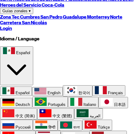
Heroes del Servicio Coca-Cola
Guías zonales
▾
Zona Tec
Cumbres
San Pedro
Guadalupe
Monterrey
Norte
Carretera
San Nicolás
Login
Idioma / Language
Español
Español
English
한국어
Français
Deutsch
Português
Italiano
日本語
中文 (简体)
中文 (繁體)
العربية
Русский
हिन्दी
বাংলা
Türkçe