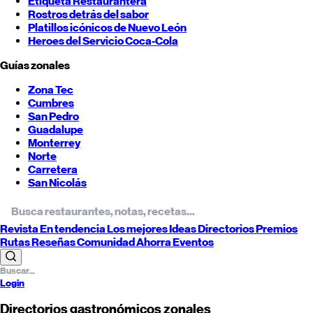
Etiqueta Restaurantera
Rostros detrás del sabor
Platillos icónicos de
Nuevo León
Heroes del Servicio Coca-Cola
Guías zonales
Zona Tec
Cumbres
San Pedro
Guadalupe
Monterrey
Norte
Carretera
San Nicolás
Revista
En tendencia
Los mejores
Ideas
Directorios
Premios
Rutas
Reseñas
Comunidad
Ahorra
Eventos
Login
Directorios gastronómicos zonales