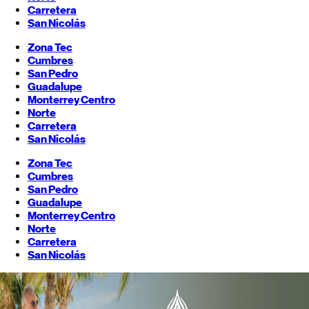
Carretera
San Nicolás
Zona Tec
Cumbres
San Pedro
Guadalupe
Monterrey
Centro
Norte
Carretera
San Nicolás
Zona Tec
Cumbres
San Pedro
Guadalupe
Monterrey
Centro
Norte
Carretera
San Nicolás