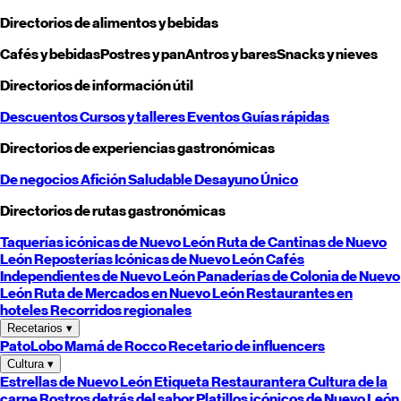
Directorios de alimentos y bebidas
Cafés y bebidas
Postres y pan
Antros y bares
Snacks y nieves
Directorios de información útil
Descuentos
Cursos y talleres
Eventos
Guías rápidas
Directorios de experiencias gastronómicas
De negocios
Afición
Saludable
Desayuno
Único
Directorios de rutas gastronómicas
Taquerías icónicas de
Nuevo León
Ruta de Cantinas de
Nuevo
León
Reposterías Icónicas de
Nuevo León
Cafés
Independientes de
Nuevo León
Panaderías de Colonia de
Nuevo
León
Ruta de Mercados en
Nuevo León
Restaurantes en
hoteles
Recorridos regionales
Recetarios
▾
PatoLobo
Mamá de Rocco
Recetario de influencers
Cultura
▾
Estrellas de
Nuevo León
Etiqueta Restaurantera
Cultura de la
carne
Rostros detrás del sabor
Platillos icónicos de
Nuevo León