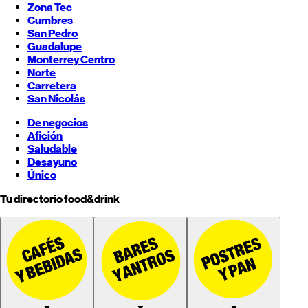
Zona Tec
Cumbres
San Pedro
Guadalupe
Monterrey
Centro
Norte
Carretera
San Nicolás
De negocios
Afición
Saludable
Desayuno
Único
Tu directorio food&drink