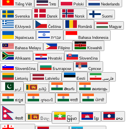
Tiếng Việt
ไทย
Polski
Nederlands
Svenska
Dansk
Norsk
Suomi
Ελληνικά
Čeština
Română
Magyar
Українська
עברית
Bahasa Indonesia
Bahasa Melayu
Filipino
Kiswahili
Afrikaans
Hrvatski
Slovenčina
Slovenščina
Български
Српски
Lietuvių
Latviešu
Eesti
فارسی
اردو
தமிழ்
తెలుగు
മലയാളം
ಕನ್ನಡ
ગુજરાતી
मराठी
ਪੰਜਾਬੀ
नेपाली
සිංහල
မြန်မာ
ខ្មែរ
ລາວ