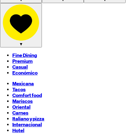
▼
Fine Dining
Premium
Casual
Económico
Mexicana
Tacos
Comfort food
Mariscos
Oriental
Carnes
Italiano y pizza
Internacional
Hotel