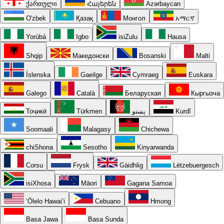
ქართული
Հայերեն
Azərbaycan
O'zbek
Қазақ
Монгол
አማርኛ
Yorùbá
Igbo
isiZulu
Hausa
Shqip
Македонски
Bosanski
Malti
Íslenska
Gaeilge
Cymraeg
Euskara
Galego
Català
Беларуская
Кыргызча
Тоҷикӣ
Türkmen
پښتو
Kurdî
Soomaali
Malagasy
Chichewa
chiShona
Sesotho
Kinyarwanda
Corsu
Frysk
Gàidhlig
Lëtzebuergesch
isiXhosa
Māori
Gagana Samoa
ʻŌlelo Hawaiʻi
Cebuano
Hmong
Basa Jawa
Basa Sunda