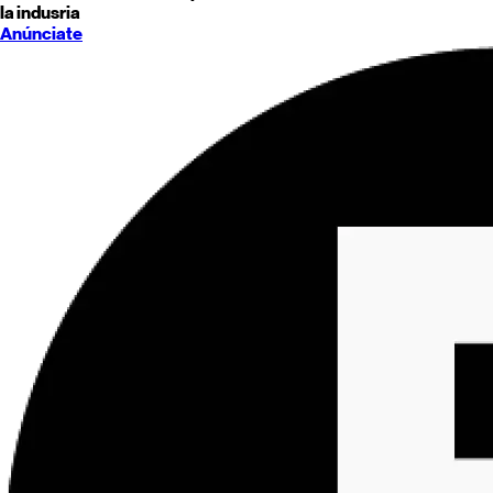
la indusria
Anúnciate