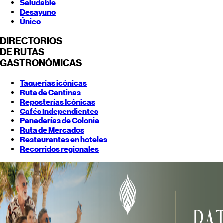
Saludable
Desayuno
Único
DIRECTORIOS
DE RUTAS
GASTRONÓMICAS
Taquerías icónicas
Ruta de Cantinas
Reposterías Icónicas
Cafés Independientes
Panaderías de Colonia
Ruta de Mercados
Restaurantes en hoteles
Recorridos regionales