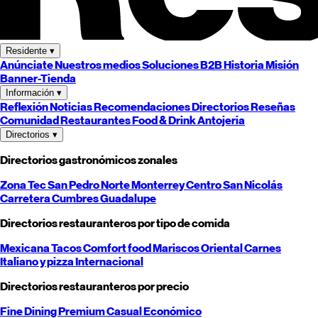
Residente
▾
Anúnciate
Nuestros medios
Soluciones B2B
Historia
Misión
Banner-Tienda
Información
▾
Reflexión
Noticias
Recomendaciones
Directorios
Reseñas
Comunidad
Restaurantes
Food & Drink
Antojeria
Directorios
▾
Directorios gastronómicos zonales
Zona Tec
San Pedro
Norte
Monterrey
Centro
San Nicolás
Carretera
Cumbres
Guadalupe
Directorios restauranteros por tipo de comida
Mexicana
Tacos
Comfort food
Mariscos
Oriental
Carnes
Italiano y pizza
Internacional
Directorios restauranteros por precio
Fine Dining
Premium
Casual
Económico