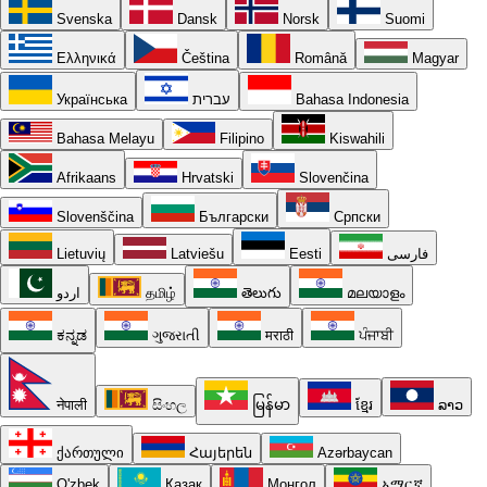
Svenska
Dansk
Norsk
Suomi
Ελληνικά
Čeština
Română
Magyar
Українська
עברית
Bahasa Indonesia
Bahasa Melayu
Filipino
Kiswahili
Afrikaans
Hrvatski
Slovenčina
Slovenščina
Български
Српски
Lietuvių
Latviešu
Eesti
فارسی
اردو
தமிழ்
తెలుగు
മലയാളം
ಕನ್ನಡ
ગુજરાતી
मराठी
ਪੰਜਾਬੀ
नेपाली
සිංහල
မြန်မာ
ខ្មែរ
ລາວ
ქართული
Հայերեն
Azərbaycan
O'zbek
Қазақ
Монгол
አማርኛ