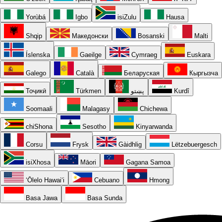
Yorùbá
Igbo
isiZulu
Hausa
Shqip
Македонски
Bosanski
Malti
Íslenska
Gaeilge
Cymraeg
Euskara
Galego
Català
Беларуская
Кыргызча
Тоҷикӣ
Türkmen
پښتو
Kurdî
Soomaali
Malagasy
Chichewa
chiShona
Sesotho
Kinyarwanda
Corsu
Frysk
Gàidhlig
Lëtzebuergesch
isiXhosa
Māori
Gagana Samoa
ʻŌlelo Hawaiʻi
Cebuano
Hmong
Basa Jawa
Basa Sunda