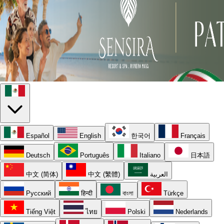
Español
English
한국어
Français
Deutsch
Português
Italiano
日本語
中文 (简体)
中文 (繁體)
العربية
Русский
हिन्दी
বাংলা
Türkçe
Tiếng Việt
ไทย
Polski
Nederlands