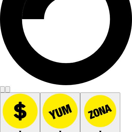
▼
▼
▼