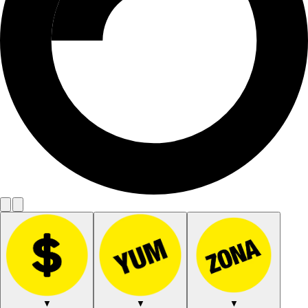
▼
▼
▼