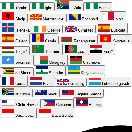
Yorùbá
Igbo
isiZulu
Hausa
Shqip
Македонски
Bosanski
Malti
Íslenska
Gaeilge
Cymraeg
Euskara
Galego
Català
Беларуская
Кыргызча
Тоҷикӣ
Türkmen
پښتو
Kurdî
Soomaali
Malagasy
Chichewa
chiShona
Sesotho
Kinyarwanda
Corsu
Frysk
Gàidhlig
Lëtzebuergesch
isiXhosa
Māori
Gagana Samoa
ʻŌlelo Hawaiʻi
Cebuano
Hmong
Basa Jawa
Basa Sunda