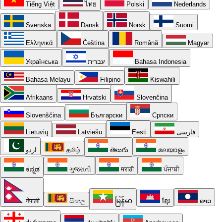
Tiếng Việt
ไทย
Polski
Nederlands
Svenska
Dansk
Norsk
Suomi
Ελληνικά
Čeština
Română
Magyar
Українська
עברית
Bahasa Indonesia
Bahasa Melayu
Filipino
Kiswahili
Afrikaans
Hrvatski
Slovenčina
Slovenščina
Български
Српски
Lietuvių
Latviešu
Eesti
فارسی
اردو
தமிழ்
తెలుగు
മലയാളം
ಕನ್ನಡ
ગુજરાતી
मराठी
ਪੰਜਾਬੀ
नेपाली
සිංහල
မြန်မာ
ខ្មែរ
ລາວ