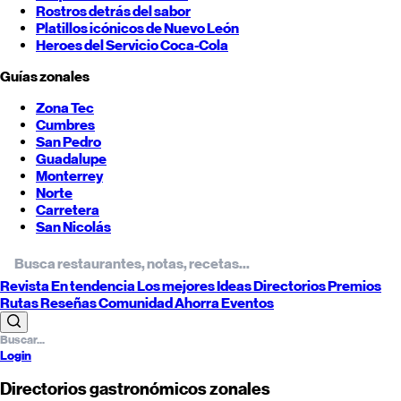
Rostros detrás del sabor
Platillos icónicos de
Nuevo León
Heroes del Servicio Coca-Cola
Guías zonales
Zona Tec
Cumbres
San Pedro
Guadalupe
Monterrey
Norte
Carretera
San Nicolás
Revista
En tendencia
Los mejores
Ideas
Directorios
Premios
Rutas
Reseñas
Comunidad
Ahorra
Eventos
Login
Directorios gastronómicos zonales