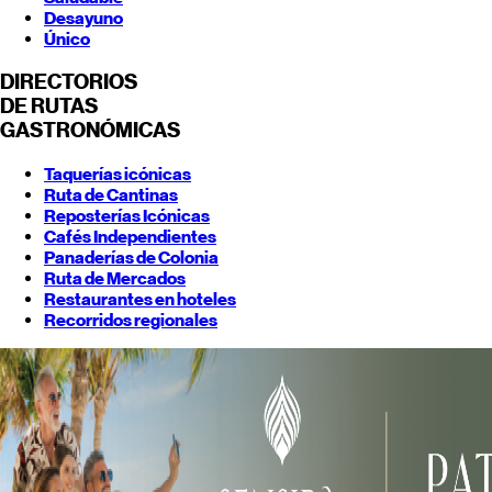
Desayuno
Único
DIRECTORIOS
DE RUTAS
GASTRONÓMICAS
Taquerías icónicas
Ruta de Cantinas
Reposterías Icónicas
Cafés Independientes
Panaderías de Colonia
Ruta de Mercados
Restaurantes en hoteles
Recorridos regionales