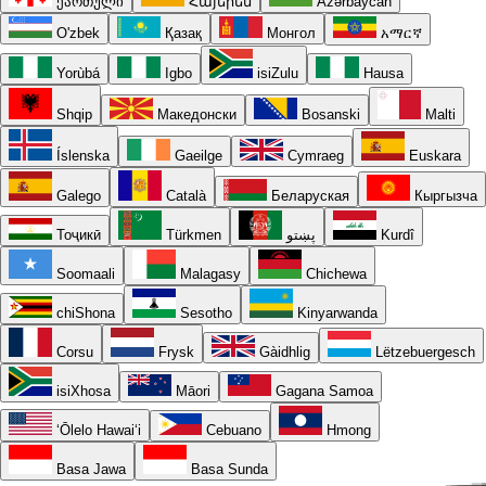
ქართული
Հայերեն
Azərbaycan
O'zbek
Қазақ
Монгол
አማርኛ
Yorùbá
Igbo
isiZulu
Hausa
Shqip
Македонски
Bosanski
Malti
Íslenska
Gaeilge
Cymraeg
Euskara
Galego
Català
Беларуская
Кыргызча
Тоҷикӣ
Türkmen
پښتو
Kurdî
Soomaali
Malagasy
Chichewa
chiShona
Sesotho
Kinyarwanda
Corsu
Frysk
Gàidhlig
Lëtzebuergesch
isiXhosa
Māori
Gagana Samoa
ʻŌlelo Hawaiʻi
Cebuano
Hmong
Basa Jawa
Basa Sunda