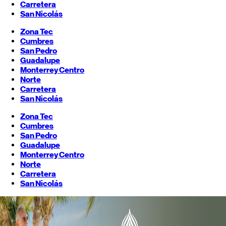
Carretera
San Nicolás
Zona Tec
Cumbres
San Pedro
Guadalupe
Monterrey
Centro
Norte
Carretera
San Nicolás
Zona Tec
Cumbres
San Pedro
Guadalupe
Monterrey
Centro
Norte
Carretera
San Nicolás