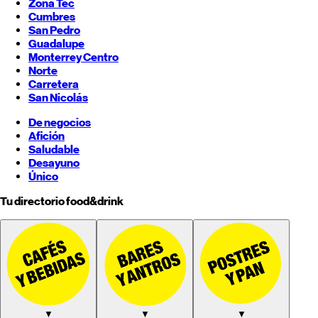
Zona Tec
Cumbres
San Pedro
Guadalupe
Monterrey
Centro
Norte
Carretera
San Nicolás
De negocios
Afición
Saludable
Desayuno
Único
Tu directorio food&drink
▼
▼
▼