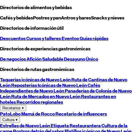
Directorios de alimentos y bebidas
Cafés y bebidas
Postres y pan
Antros y bares
Snacks y nieves
Directorios de información útil
Descuentos
Cursos y talleres
Eventos
Guías rápidas
Directorios de experiencias gastronómicas
De negocios
Afición
Saludable
Desayuno
Único
Directorios de rutas gastronómicas
Taquerías icónicas de
Nuevo León
Ruta de Cantinas de
Nuevo
León
Reposterías Icónicas de
Nuevo León
Cafés
Independientes de
Nuevo León
Panaderías de Colonia de
Nuevo
León
Ruta de Mercados en
Nuevo León
Restaurantes en
hoteles
Recorridos regionales
Recetarios
▾
PatoLobo
Mamá de Rocco
Recetario de influencers
Cultura
▾
Estrellas de
Nuevo León
Etiqueta Restaurantera
Cultura de la
carne
Rostros detrás del sabor
Platillos icónicos de
Nuevo León