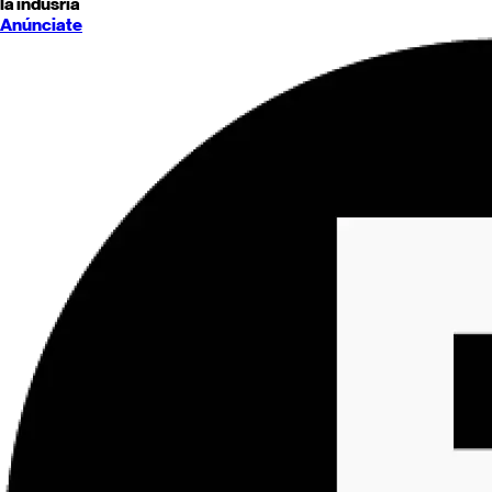
la indusria
Anúnciate