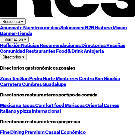
Residente
▾
Anúnciate
Nuestros medios
Soluciones B2B
Historia
Misión
Banner-Tienda
Información
▾
Reflexión
Noticias
Recomendaciones
Directorios
Reseñas
Comunidad
Restaurantes
Food & Drink
Antojeria
Directorios
▾
Directorios gastronómicos zonales
Zona Tec
San Pedro
Norte
Monterrey
Centro
San Nicolás
Carretera
Cumbres
Guadalupe
Directorios restauranteros por tipo de comida
Mexicana
Tacos
Comfort food
Mariscos
Oriental
Carnes
Italiano y pizza
Internacional
Directorios restauranteros por precio
Fine Dining
Premium
Casual
Económico