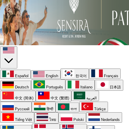
Español
English
한국어
Français
Deutsch
Português
Italiano
日本語
中文 (简体)
中文 (繁體)
العربية
Русский
हिन्दी
বাংলা
Türkçe
Tiếng Việt
ไทย
Polski
Nederlands