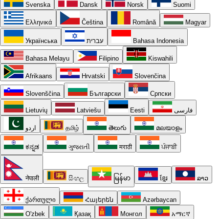
Svenska
Dansk
Norsk
Suomi
Ελληνικά
Čeština
Română
Magyar
Українська
עברית
Bahasa Indonesia
Bahasa Melayu
Filipino
Kiswahili
Afrikaans
Hrvatski
Slovenčina
Slovenščina
Български
Српски
Lietuvių
Latviešu
Eesti
فارسی
اردو
தமிழ்
తెలుగు
മലയാളം
ಕನ್ನಡ
ગુજરાતી
मराठी
ਪੰਜਾਬੀ
नेपाली
සිංහල
မြန်မာ
ខ្មែរ
ລາວ
ქართული
Հայերեն
Azərbaycan
O'zbek
Қазақ
Монгол
አማርኛ