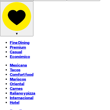
▼
Fine Dining
Premium
Casual
Económico
Mexicana
Tacos
Comfort food
Mariscos
Oriental
Carnes
Italiano y pizza
Internacional
Hotel