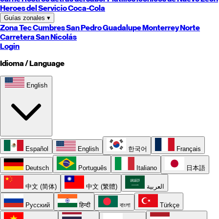
Heroes del Servicio Coca-Cola
Guías zonales
▾
Zona Tec
Cumbres
San Pedro
Guadalupe
Monterrey
Norte
Carretera
San Nicolás
Login
Idioma / Language
English
Español
English
한국어
Français
Deutsch
Português
Italiano
日本語
中文 (简体)
中文 (繁體)
العربية
Русский
हिन्दी
বাংলা
Türkçe