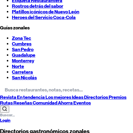
Etiqueta Restaurantera
Rostros detrás del sabor
Platillos icónicos de
Nuevo León
Heroes del Servicio Coca-Cola
Guías zonales
Zona Tec
Cumbres
San Pedro
Guadalupe
Monterrey
Norte
Carretera
San Nicolás
Revista
En tendencia
Los mejores
Ideas
Directorios
Premios
Rutas
Reseñas
Comunidad
Ahorra
Eventos
Login
Directorios gastronómicos zonales