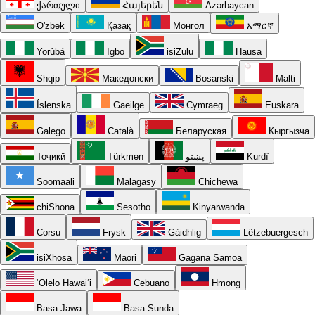
ქართული
Հայերեն
Azərbaycan
O'zbek
Қазақ
Монгол
አማርኛ
Yorùbá
Igbo
isiZulu
Hausa
Shqip
Македонски
Bosanski
Malti
Íslenska
Gaeilge
Cymraeg
Euskara
Galego
Català
Беларуская
Кыргызча
Тоҷикӣ
Türkmen
پښتو
Kurdî
Soomaali
Malagasy
Chichewa
chiShona
Sesotho
Kinyarwanda
Corsu
Frysk
Gàidhlig
Lëtzebuergesch
isiXhosa
Māori
Gagana Samoa
ʻŌlelo Hawaiʻi
Cebuano
Hmong
Basa Jawa
Basa Sunda