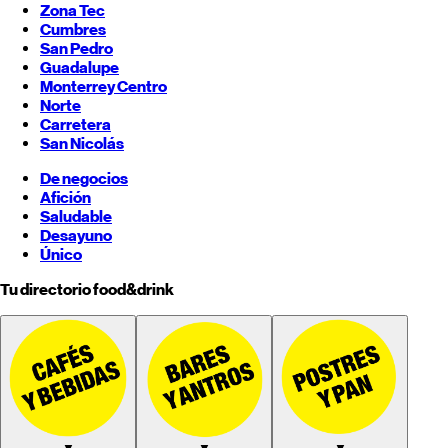
Zona Tec
Cumbres
San Pedro
Guadalupe
Monterrey
Centro
Norte
Carretera
San Nicolás
De negocios
Afición
Saludable
Desayuno
Único
Tu directorio food&drink