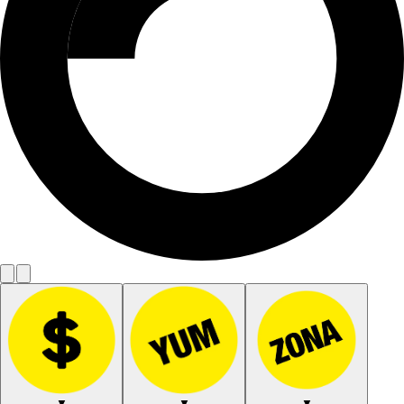
▼
▼
▼