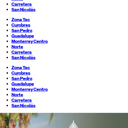
Carretera
San Nicolás
Zona Tec
Cumbres
San Pedro
Guadalupe
Monterrey
Centro
Norte
Carretera
San Nicolás
Zona Tec
Cumbres
San Pedro
Guadalupe
Monterrey
Centro
Norte
Carretera
San Nicolás