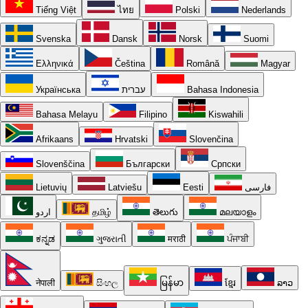
Tiếng Việt
ไทย
Polski
Nederlands
Svenska
Dansk
Norsk
Suomi
Ελληνικά
Čeština
Română
Magyar
Українська
עברית
Bahasa Indonesia
Bahasa Melayu
Filipino
Kiswahili
Afrikaans
Hrvatski
Slovenčina
Slovenščina
Български
Српски
Lietuvių
Latviešu
Eesti
فارسی
اردو
தமிழ்
తెలుగు
മലയാളം
ಕನ್ನಡ
ગુજરાતી
मराठी
ਪੰਜਾਬੀ
नेपाली
සිංහල
မြန်မာ
ខ្មែរ
ລາວ