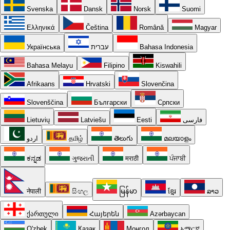
Svenska
Dansk
Norsk
Suomi
Ελληνικά
Čeština
Română
Magyar
Українська
עברית
Bahasa Indonesia
Bahasa Melayu
Filipino
Kiswahili
Afrikaans
Hrvatski
Slovenčina
Slovenščina
Български
Српски
Lietuvių
Latviešu
Eesti
فارسی
اردو
தமிழ்
తెలుగు
മലയാളം
ಕನ್ನಡ
ગુજરાતી
मराठी
ਪੰਜਾਬੀ
नेपाली
සිංහල
မြန်မာ
ខ្មែរ
ລາວ
ქართული
Հայերեն
Azərbaycan
O'zbek
Қазақ
Монгол
አማርኛ