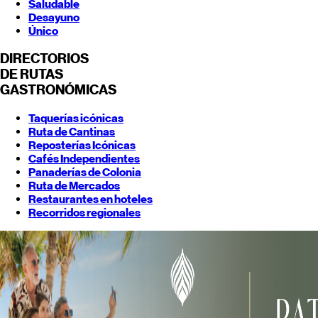
Saludable
Desayuno
Único
DIRECTORIOS
DE RUTAS
GASTRONÓMICAS
Taquerías icónicas
Ruta de Cantinas
Reposterías Icónicas
Cafés Independientes
Panaderías de Colonia
Ruta de Mercados
Restaurantes en hoteles
Recorridos regionales