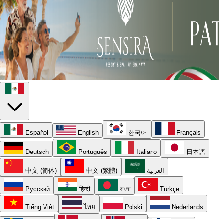
Español
English
한국어
Français
Deutsch
Português
Italiano
日本語
中文 (简体)
中文 (繁體)
العربية
Русский
हिन्दी
বাংলা
Türkçe
Tiếng Việt
ไทย
Polski
Nederlands