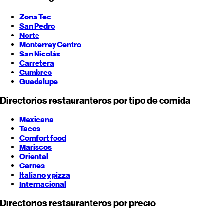
Zona Tec
San Pedro
Norte
Monterrey
Centro
San Nicolás
Carretera
Cumbres
Guadalupe
Directorios restauranteros por tipo de comida
Mexicana
Tacos
Comfort food
Mariscos
Oriental
Carnes
Italiano y pizza
Internacional
Directorios restauranteros por precio