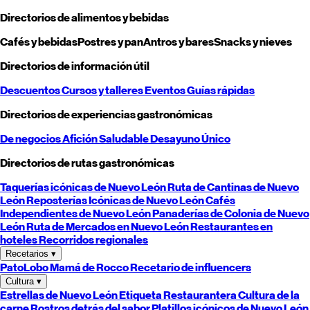
Directorios de alimentos y bebidas
Cafés y bebidas
Postres y pan
Antros y bares
Snacks y nieves
Directorios de información útil
Descuentos
Cursos y talleres
Eventos
Guías rápidas
Directorios de experiencias gastronómicas
De negocios
Afición
Saludable
Desayuno
Único
Directorios de rutas gastronómicas
Taquerías icónicas de
Nuevo León
Ruta de Cantinas de
Nuevo
León
Reposterías Icónicas de
Nuevo León
Cafés
Independientes de
Nuevo León
Panaderías de Colonia de
Nuevo
León
Ruta de Mercados en
Nuevo León
Restaurantes en
hoteles
Recorridos regionales
Recetarios
▾
PatoLobo
Mamá de Rocco
Recetario de influencers
Cultura
▾
Estrellas de
Nuevo León
Etiqueta Restaurantera
Cultura de la
carne
Rostros detrás del sabor
Platillos icónicos de
Nuevo León