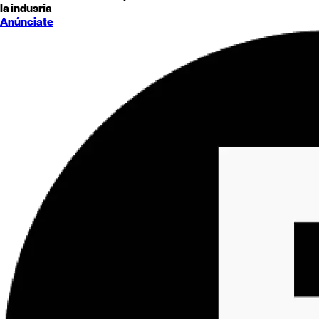
la indusria
Anúnciate