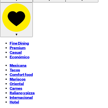
▼
Fine Dining
Premium
Casual
Económico
Mexicana
Tacos
Comfort food
Mariscos
Oriental
Carnes
Italiano y pizza
Internacional
Hotel