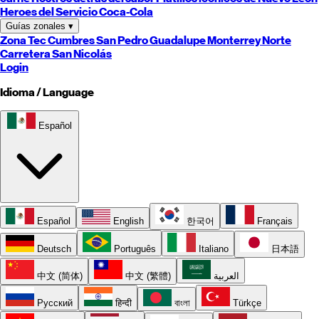
Heroes del Servicio Coca-Cola
Guías zonales
▾
Zona Tec
Cumbres
San Pedro
Guadalupe
Monterrey
Norte
Carretera
San Nicolás
Login
Idioma / Language
Español
Español
English
한국어
Français
Deutsch
Português
Italiano
日本語
中文 (简体)
中文 (繁體)
العربية
Русский
हिन्दी
বাংলা
Türkçe