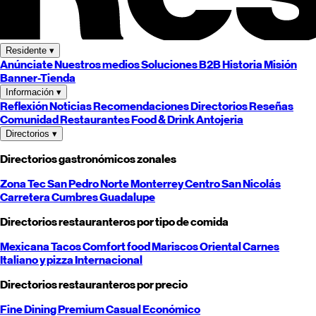
Residente
▾
Anúnciate
Nuestros medios
Soluciones B2B
Historia
Misión
Banner-Tienda
Información
▾
Reflexión
Noticias
Recomendaciones
Directorios
Reseñas
Comunidad
Restaurantes
Food & Drink
Antojeria
Directorios
▾
Directorios gastronómicos zonales
Zona Tec
San Pedro
Norte
Monterrey
Centro
San Nicolás
Carretera
Cumbres
Guadalupe
Directorios restauranteros por tipo de comida
Mexicana
Tacos
Comfort food
Mariscos
Oriental
Carnes
Italiano y pizza
Internacional
Directorios restauranteros por precio
Fine Dining
Premium
Casual
Económico