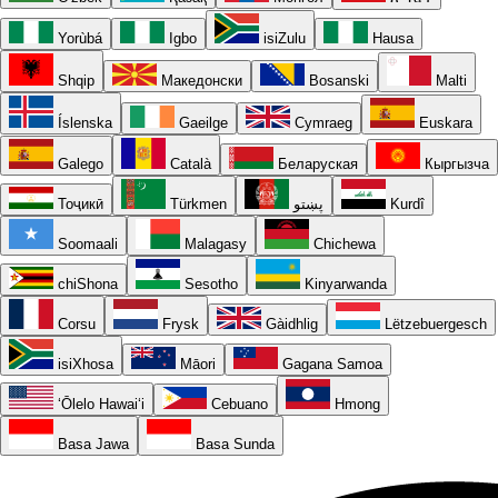
Yorùbá
Igbo
isiZulu
Hausa
Shqip
Македонски
Bosanski
Malti
Íslenska
Gaeilge
Cymraeg
Euskara
Galego
Català
Беларуская
Кыргызча
Тоҷикӣ
Türkmen
پښتو
Kurdî
Soomaali
Malagasy
Chichewa
chiShona
Sesotho
Kinyarwanda
Corsu
Frysk
Gàidhlig
Lëtzebuergesch
isiXhosa
Māori
Gagana Samoa
ʻŌlelo Hawaiʻi
Cebuano
Hmong
Basa Jawa
Basa Sunda