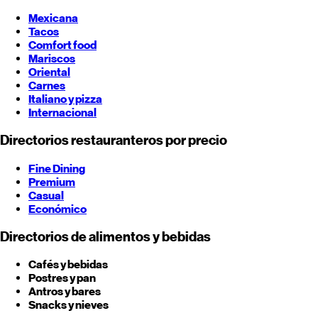
Mexicana
Tacos
Comfort food
Mariscos
Oriental
Carnes
Italiano y pizza
Internacional
Directorios restauranteros por precio
Fine Dining
Premium
Casual
Económico
Directorios de alimentos y bebidas
Cafés y bebidas
Postres y pan
Antros y bares
Snacks y nieves