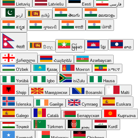
Lietuvių
Latviešu
Eesti
فارسی
اردو
தமிழ்
తెలుగు
മലയാളം
ಕನ್ನಡ
ગુજરાતી
मराठी
ਪੰਜਾਬੀ
नेपाली
සිංහල
မြန်မာ
ខ្មែរ
ລາວ
ქართული
Հայերեն
Azərbaycan
O'zbek
Қазақ
Монгол
አማርኛ
Yorùbá
Igbo
isiZulu
Hausa
Shqip
Македонски
Bosanski
Malti
Íslenska
Gaeilge
Cymraeg
Euskara
Galego
Català
Беларуская
Кыргызча
Тоҷикӣ
Türkmen
پښتو
Kurdî
Soomaali
Malagasy
Chichewa