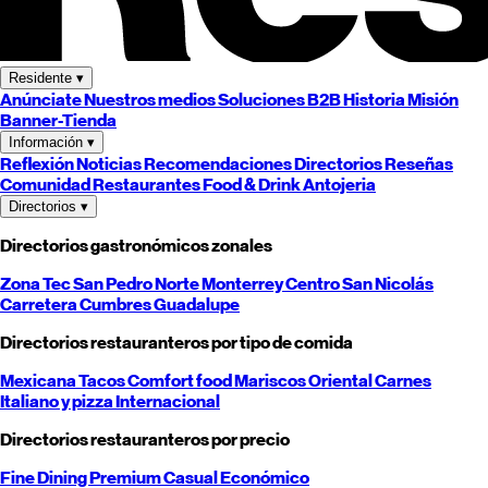
Residente
▾
Anúnciate
Nuestros medios
Soluciones B2B
Historia
Misión
Banner-Tienda
Información
▾
Reflexión
Noticias
Recomendaciones
Directorios
Reseñas
Comunidad
Restaurantes
Food & Drink
Antojeria
Directorios
▾
Directorios gastronómicos zonales
Zona Tec
San Pedro
Norte
Monterrey
Centro
San Nicolás
Carretera
Cumbres
Guadalupe
Directorios restauranteros por tipo de comida
Mexicana
Tacos
Comfort food
Mariscos
Oriental
Carnes
Italiano y pizza
Internacional
Directorios restauranteros por precio
Fine Dining
Premium
Casual
Económico