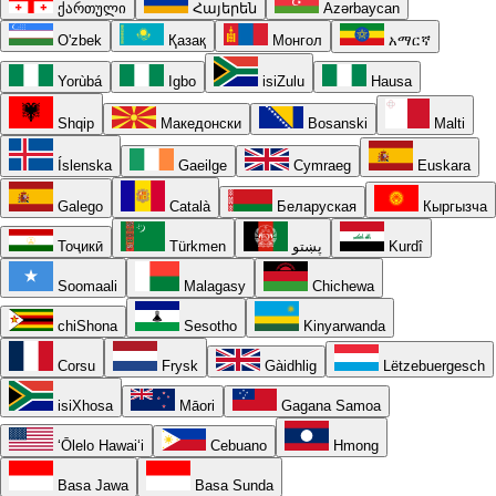
ქართული
Հայերեն
Azərbaycan
O'zbek
Қазақ
Монгол
አማርኛ
Yorùbá
Igbo
isiZulu
Hausa
Shqip
Македонски
Bosanski
Malti
Íslenska
Gaeilge
Cymraeg
Euskara
Galego
Català
Беларуская
Кыргызча
Тоҷикӣ
Türkmen
پښتو
Kurdî
Soomaali
Malagasy
Chichewa
chiShona
Sesotho
Kinyarwanda
Corsu
Frysk
Gàidhlig
Lëtzebuergesch
isiXhosa
Māori
Gagana Samoa
ʻŌlelo Hawaiʻi
Cebuano
Hmong
Basa Jawa
Basa Sunda