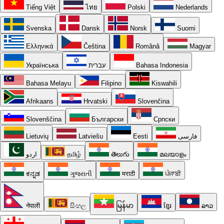
Tiếng Việt
ไทย
Polski
Nederlands
Svenska
Dansk
Norsk
Suomi
Ελληνικά
Čeština
Română
Magyar
Українська
עברית
Bahasa Indonesia
Bahasa Melayu
Filipino
Kiswahili
Afrikaans
Hrvatski
Slovenčina
Slovenščina
Български
Српски
Lietuvių
Latviešu
Eesti
فارسی
اردو
தமிழ்
తెలుగు
മലയാളം
ಕನ್ನಡ
ગુજરાતી
मराठी
ਪੰਜਾਬੀ
नेपाली
සිංහල
မြန်မာ
ខ្មែរ
ລາວ