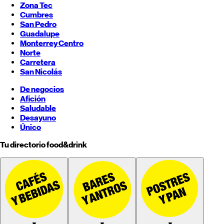
Zona Tec
Cumbres
San Pedro
Guadalupe
Monterrey
Centro
Norte
Carretera
San Nicolás
De negocios
Afición
Saludable
Desayuno
Único
Tu directorio food&drink