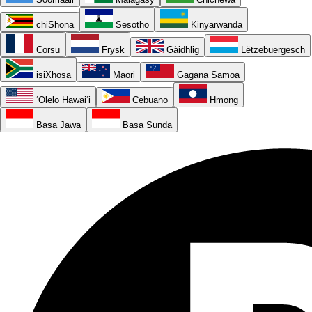
chiShona
Sesotho
Kinyarwanda
Corsu
Frysk
Gàidhlig
Lëtzebuergesch
isiXhosa
Māori
Gagana Samoa
ʻŌlelo Hawaiʻi
Cebuano
Hmong
Basa Jawa
Basa Sunda