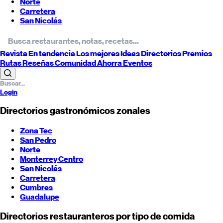
Norte
Carretera
San Nicolás
Revista
En tendencia
Los mejores
Ideas
Directorios
Premios
Rutas
Reseñas
Comunidad
Ahorra
Eventos
Login
Directorios gastronómicos zonales
Zona Tec
San Pedro
Norte
Monterrey
Centro
San Nicolás
Carretera
Cumbres
Guadalupe
Directorios restauranteros por tipo de comida