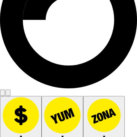
▼
▼
▼