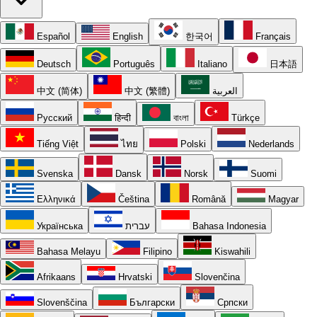
Español
English
한국어
Français
Deutsch
Português
Italiano
日本語
中文 (简体)
中文 (繁體)
العربية
Русский
हिन्दी
বাংলা
Türkçe
Tiếng Việt
ไทย
Polski
Nederlands
Svenska
Dansk
Norsk
Suomi
Ελληνικά
Čeština
Română
Magyar
Українська
עברית
Bahasa Indonesia
Bahasa Melayu
Filipino
Kiswahili
Afrikaans
Hrvatski
Slovenčina
Slovenščina
Български
Српски