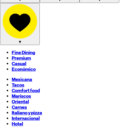
▼
Fine Dining
Premium
Casual
Económico
Mexicana
Tacos
Comfort food
Mariscos
Oriental
Carnes
Italiano y pizza
Internacional
Hotel