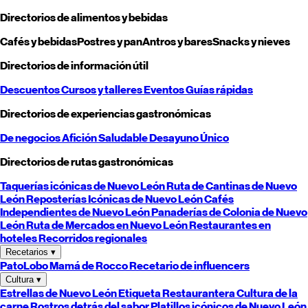
Directorios de alimentos y bebidas
Cafés y bebidas
Postres y pan
Antros y bares
Snacks y nieves
Directorios de información útil
Descuentos
Cursos y talleres
Eventos
Guías rápidas
Directorios de experiencias gastronómicas
De negocios
Afición
Saludable
Desayuno
Único
Directorios de rutas gastronómicas
Taquerías icónicas de
Nuevo León
Ruta de Cantinas de
Nuevo
León
Reposterías Icónicas de
Nuevo León
Cafés
Independientes de
Nuevo León
Panaderías de Colonia de
Nuevo
León
Ruta de Mercados en
Nuevo León
Restaurantes en
hoteles
Recorridos regionales
Recetarios
▾
PatoLobo
Mamá de Rocco
Recetario de influencers
Cultura
▾
Estrellas de
Nuevo León
Etiqueta Restaurantera
Cultura de la
carne
Rostros detrás del sabor
Platillos icónicos de
Nuevo León