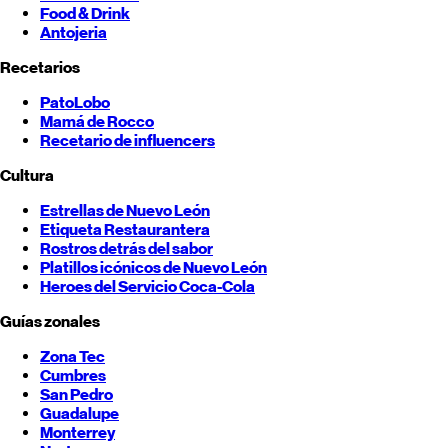
Food & Drink
Antojeria
Recetarios
PatoLobo
Mamá de Rocco
Recetario de influencers
Cultura
Estrellas de
Nuevo León
Etiqueta Restaurantera
Rostros detrás del sabor
Platillos icónicos de
Nuevo León
Heroes del Servicio Coca-Cola
Guías zonales
Zona Tec
Cumbres
San Pedro
Guadalupe
Monterrey