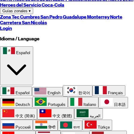
Heroes del Servicio Coca-Cola
Guías zonales
▾
Zona Tec
Cumbres
San Pedro
Guadalupe
Monterrey
Norte
Carretera
San Nicolás
Login
Idioma / Language
Español
Español
English
한국어
Français
Deutsch
Português
Italiano
日本語
中文 (简体)
中文 (繁體)
العربية
Русский
हिन्दी
বাংলা
Türkçe