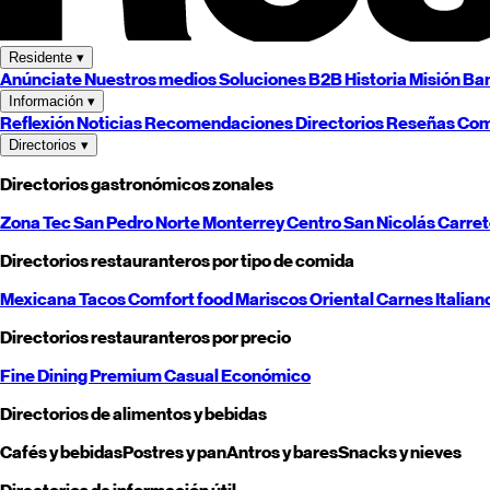
Residente
▾
Anúnciate
Nuestros medios
Soluciones B2B
Historia
Misión
Ban
Información
▾
Reflexión
Noticias
Recomendaciones
Directorios
Reseñas
Com
Directorios
▾
Directorios gastronómicos zonales
Zona Tec
San Pedro
Norte
Monterrey
Centro
San Nicolás
Carre
Directorios restauranteros por tipo de comida
Mexicana
Tacos
Comfort food
Mariscos
Oriental
Carnes
Italian
Directorios restauranteros por precio
Fine Dining
Premium
Casual
Económico
Directorios de alimentos y bebidas
Cafés y bebidas
Postres y pan
Antros y bares
Snacks y nieves