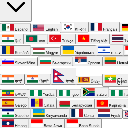
Español
English
한국어
Français
हिन्दी
বাংলা
Türkçe
Tiếng Việt
ไ
Română
Magyar
Українська
עברית
Slovenščina
Български
Српски
Lietuv
मराठी
ਪੰਜਾਬੀ
नेपाली
සිංහල
မြန်မာ
አማርኛ
Yorùbá
Igbo
isiZulu
Ha
Galego
Català
Беларуская
Кыргызча
Sesotho
Kinyarwanda
Corsu
Frysk
Hmong
Basa Jawa
Basa Sunda