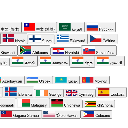
中文 (简体)
中文 (繁體)
العربية
Русский
Norsk
Suomi
Ελληνικά
Čeština
Kiswahili
Afrikaans
Hrvatski
Slovenčina
தமிழ்
తెలుగు
മലയാളം
ಕನ್ನಡ
ગુજરાતી
Azərbaycan
O'zbek
Қазақ
Монгол
i
Íslenska
Gaeilge
Cymraeg
Euskara
oomaali
Malagasy
Chichewa
chiShona
Gagana Samoa
ʻŌlelo Hawaiʻi
Cebuano