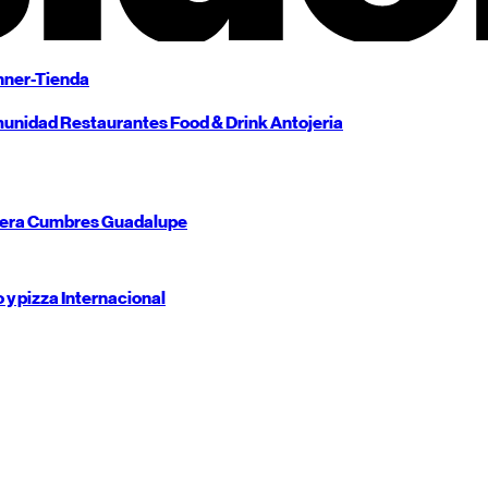
ner-Tienda
unidad
Restaurantes
Food & Drink
Antojeria
tera
Cumbres
Guadalupe
o y pizza
Internacional