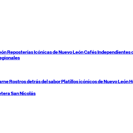
eón
Reposterías Icónicas de
Nuevo León
Cafés Independientes 
egionales
carne
Rostros detrás del sabor
Platillos icónicos de
Nuevo León
H
etera
San Nicolás