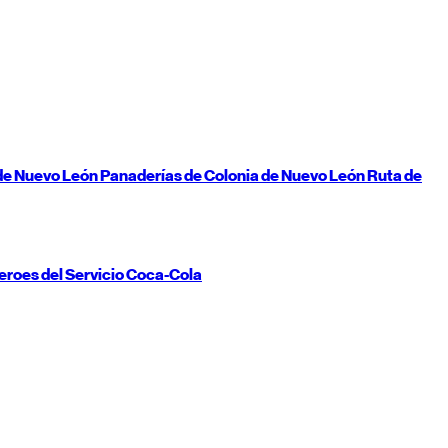
de
Nuevo León
Panaderías de Colonia de
Nuevo León
Ruta de
eroes del Servicio Coca-Cola