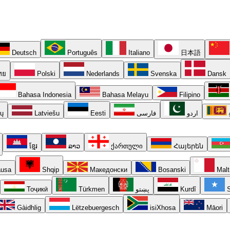
Deutsch
Português
Italiano
日本語
ทย
Polski
Nederlands
Svenska
Dansk
Bahasa Indonesia
Bahasa Melayu
Filipino
ių
Latviešu
Eesti
فارسی
اردو
ខ្មែរ
ລາວ
ქართული
Հայերեն
usa
Shqip
Македонски
Bosanski
Malt
Тоҷикӣ
Türkmen
پښتو
Kurdî
S
Gàidhlig
Lëtzebuergesch
isiXhosa
Māori