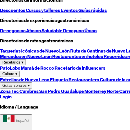
Directorios de información útil
Descuentos
Cursos y talleres
Eventos
Guías rápidas
Directorios de experiencias gastronómicas
De negocios
Afición
Saludable
Desayuno
Único
Directorios de rutas gastronómicas
Taquerías icónicas de
Nuevo León
Ruta de Cantinas de
Nuevo L
Mercados en
Nuevo León
Restaurantes en hoteles
Recorridos r
Recetarios
▾
PatoLobo
Mamá de Rocco
Recetario de influencers
Cultura
▾
Estrellas de
Nuevo León
Etiqueta Restaurantera
Cultura de la 
Guías zonales
▾
Zona Tec
Cumbres
San Pedro
Guadalupe
Monterrey
Norte
Carr
Login
Idioma / Language
Español