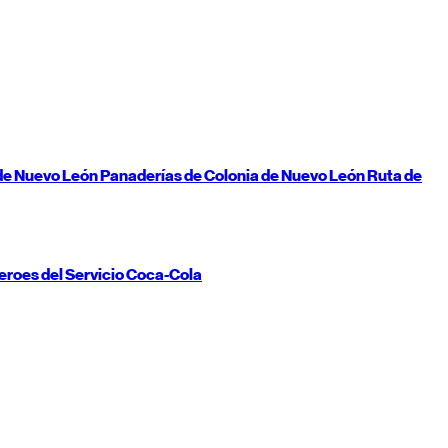
de
Nuevo León
Panaderías de Colonia de
Nuevo León
Ruta de
eroes del Servicio Coca-Cola