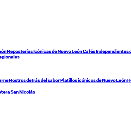
eón
Reposterías Icónicas de
Nuevo León
Cafés Independientes 
egionales
carne
Rostros detrás del sabor
Platillos icónicos de
Nuevo León
H
etera
San Nicolás