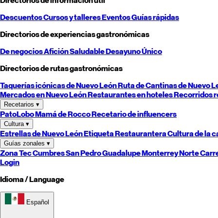
Directorios de información útil
Descuentos
Cursos y talleres
Eventos
Guías rápidas
Directorios de experiencias gastronómicas
De negocios
Afición
Saludable
Desayuno
Único
Directorios de rutas gastronómicas
Taquerías icónicas de
Nuevo León
Ruta de Cantinas de
Nuevo L
Mercados en
Nuevo León
Restaurantes en hoteles
Recorridos r
Recetarios
▾
PatoLobo
Mamá de Rocco
Recetario de influencers
Cultura
▾
Estrellas de
Nuevo León
Etiqueta Restaurantera
Cultura de la 
Guías zonales
▾
Zona Tec
Cumbres
San Pedro
Guadalupe
Monterrey
Norte
Carr
Login
Idioma / Language
Español