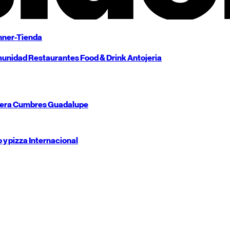
ner-Tienda
unidad
Restaurantes
Food & Drink
Antojeria
tera
Cumbres
Guadalupe
o y pizza
Internacional