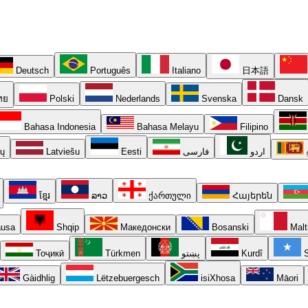
Deutsch
Português
Italiano
日本語
ทย
Polski
Nederlands
Svenska
Dansk
Bahasa Indonesia
Bahasa Melayu
Filipino
ių
Latviešu
Eesti
فارسی
اردو
ខ្មែរ
ລາວ
ქართული
Հայերեն
usa
Shqip
Македонски
Bosanski
Malt
Тоҷикӣ
Türkmen
پښتو
Kurdî
S
Gàidhlig
Lëtzebuergesch
isiXhosa
Māori