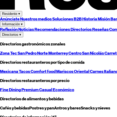
Residente
▾
Anúnciate
Nuestros medios
Soluciones B2B
Historia
Misión
Ban
Información
▾
Reflexión
Noticias
Recomendaciones
Directorios
Reseñas
Com
Directorios
▾
Directorios gastronómicos zonales
Zona Tec
San Pedro
Norte
Monterrey
Centro
San Nicolás
Carre
Directorios restauranteros por tipo de comida
Mexicana
Tacos
Comfort food
Mariscos
Oriental
Carnes
Italian
Directorios restauranteros por precio
Fine Dining
Premium
Casual
Económico
Directorios de alimentos y bebidas
Cafés y bebidas
Postres y pan
Antros y bares
Snacks y nieves