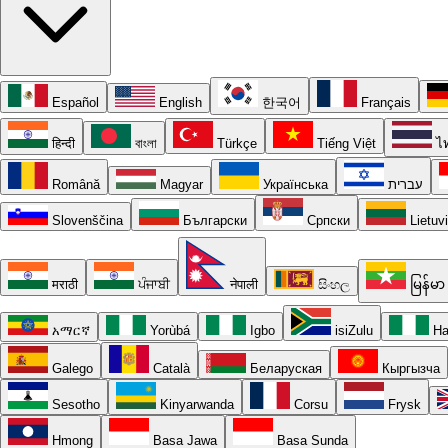
Español
English
한국어
Français
हिन्दी
বাংলা
Türkçe
Tiếng Việt
ไ
Română
Magyar
Українська
עברית
Slovenščina
Български
Српски
Lietuv
मराठी
ਪੰਜਾਬੀ
नेपाली
සිංහල
မြန်မာ
አማርኛ
Yorùbá
Igbo
isiZulu
Ha
Galego
Català
Беларуская
Кыргызча
Sesotho
Kinyarwanda
Corsu
Frysk
Hmong
Basa Jawa
Basa Sunda