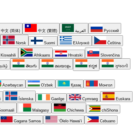
中文 (简体)
中文 (繁體)
العربية
Русский
Norsk
Suomi
Ελληνικά
Čeština
Kiswahili
Afrikaans
Hrvatski
Slovenčina
தமிழ்
తెలుగు
മലയാളം
ಕನ್ನಡ
ગુજરાતી
Azərbaycan
O'zbek
Қазақ
Монгол
i
Íslenska
Gaeilge
Cymraeg
Euskara
oomaali
Malagasy
Chichewa
chiShona
Gagana Samoa
ʻŌlelo Hawaiʻi
Cebuano