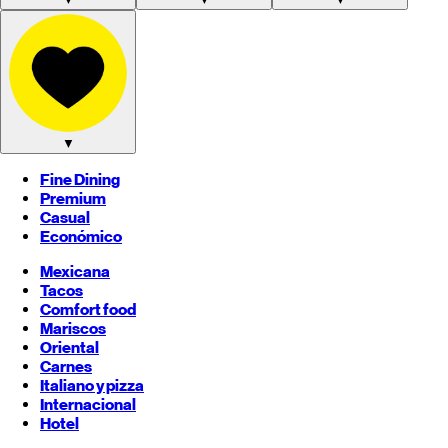
▼
Fine Dining
Premium
Casual
Económico
Mexicana
Tacos
Comfort food
Mariscos
Oriental
Carnes
Italiano y pizza
Internacional
Hotel