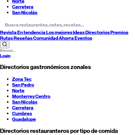
Norte
Carretera
San Nicolás
Revista
En tendencia
Los mejores
Ideas
Directorios
Premios
Rutas
Reseñas
Comunidad
Ahorra
Eventos
Login
Directorios gastronómicos zonales
Zona Tec
San Pedro
Norte
Monterrey
Centro
San Nicolás
Carretera
Cumbres
Guadalupe
Directorios restauranteros por tipo de comida