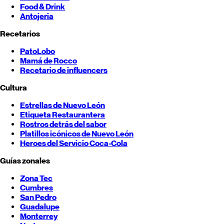
Food & Drink
Antojeria
Recetarios
PatoLobo
Mamá de Rocco
Recetario de influencers
Cultura
Estrellas de
Nuevo León
Etiqueta Restaurantera
Rostros detrás del sabor
Platillos icónicos de
Nuevo León
Heroes del Servicio Coca-Cola
Guías zonales
Zona Tec
Cumbres
San Pedro
Guadalupe
Monterrey