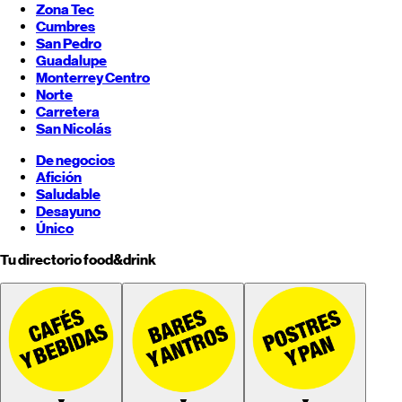
Zona Tec
Cumbres
San Pedro
Guadalupe
Monterrey
Centro
Norte
Carretera
San Nicolás
De negocios
Afición
Saludable
Desayuno
Único
Tu directorio food&drink