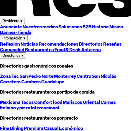
Residente
▾
Anúnciate
Nuestros medios
Soluciones B2B
Historia
Misión
Banner-Tienda
Información
▾
Reflexión
Noticias
Recomendaciones
Directorios
Reseñas
Comunidad
Restaurantes
Food & Drink
Antojeria
Directorios
▾
Directorios gastronómicos zonales
Zona Tec
San Pedro
Norte
Monterrey
Centro
San Nicolás
Carretera
Cumbres
Guadalupe
Directorios restauranteros por tipo de comida
Mexicana
Tacos
Comfort food
Mariscos
Oriental
Carnes
Italiano y pizza
Internacional
Directorios restauranteros por precio
Fine Dining
Premium
Casual
Económico