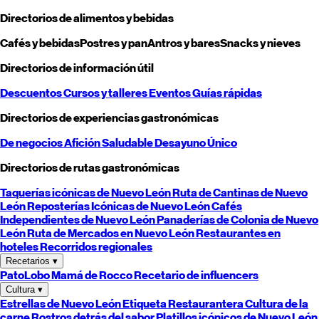
Directorios de alimentos y bebidas
Cafés y bebidas
Postres y pan
Antros y bares
Snacks y nieves
Directorios de información útil
Descuentos
Cursos y talleres
Eventos
Guías rápidas
Directorios de experiencias gastronómicas
De negocios
Afición
Saludable
Desayuno
Único
Directorios de rutas gastronómicas
Taquerías icónicas de
Nuevo León
Ruta de Cantinas de
Nuevo
León
Reposterías Icónicas de
Nuevo León
Cafés
Independientes de
Nuevo León
Panaderías de Colonia de
Nuevo
León
Ruta de Mercados en
Nuevo León
Restaurantes en
hoteles
Recorridos regionales
Recetarios
▾
PatoLobo
Mamá de Rocco
Recetario de influencers
Cultura
▾
Estrellas de
Nuevo León
Etiqueta Restaurantera
Cultura de la
carne
Rostros detrás del sabor
Platillos icónicos de
Nuevo León