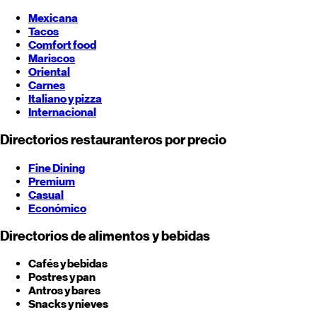
Mexicana
Tacos
Comfort food
Mariscos
Oriental
Carnes
Italiano y pizza
Internacional
Directorios restauranteros por precio
Fine Dining
Premium
Casual
Económico
Directorios de alimentos y bebidas
Cafés y bebidas
Postres y pan
Antros y bares
Snacks y nieves