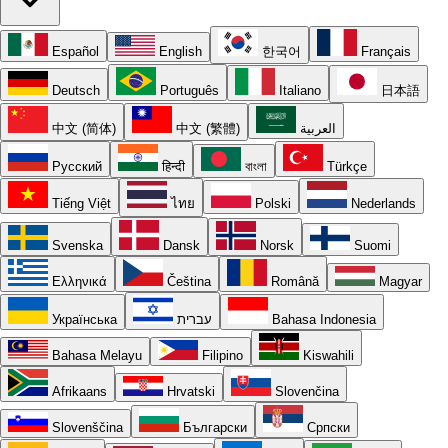
Español
English
한국어
Français
Deutsch
Português
Italiano
日本語
中文 (简体)
中文 (繁體)
العربية
Русский
हिन्दी
বাংলা
Türkçe
Tiếng Việt
ไทย
Polski
Nederlands
Svenska
Dansk
Norsk
Suomi
Ελληνικά
Čeština
Română
Magyar
Українська
עברית
Bahasa Indonesia
Bahasa Melayu
Filipino
Kiswahili
Afrikaans
Hrvatski
Slovenčina
Slovenščina
Български
Српски