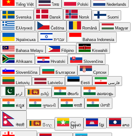
Tiếng Việt
ไทย
Polski
Nederlands
Svenska
Dansk
Norsk
Suomi
Ελληνικά
Čeština
Română
Magyar
Українська
עברית
Bahasa Indonesia
Bahasa Melayu
Filipino
Kiswahili
Afrikaans
Hrvatski
Slovenčina
Slovenščina
Български
Српски
Lietuvių
Latviešu
Eesti
فارسی
اردو
தமிழ்
తెలుగు
മലയാളം
ಕನ್ನಡ
ગુજરાતી
मराठी
ਪੰਜਾਬੀ
नेपाली
සිංහල
မြန်မာ
ខ្មែរ
ລາວ