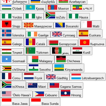
ქართული
Հայերեն
Azərbaycan
O'zbek
Қазақ
Монгол
አማርኛ
Yorùbá
Igbo
isiZulu
Hausa
Shqip
Македонски
Bosanski
Malti
Íslenska
Gaeilge
Cymraeg
Euskara
Galego
Català
Беларуская
Кыргызча
Тоҷикӣ
Türkmen
پښتو
Kurdî
Soomaali
Malagasy
Chichewa
chiShona
Sesotho
Kinyarwanda
Corsu
Frysk
Gàidhlig
Lëtzebuergesch
isiXhosa
Māori
Gagana Samoa
ʻŌlelo Hawaiʻi
Cebuano
Hmong
Basa Jawa
Basa Sunda