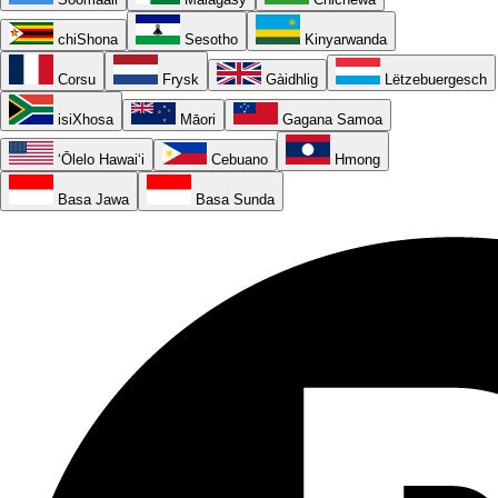
chiShona
Sesotho
Kinyarwanda
Corsu
Frysk
Gàidhlig
Lëtzebuergesch
isiXhosa
Māori
Gagana Samoa
ʻŌlelo Hawaiʻi
Cebuano
Hmong
Basa Jawa
Basa Sunda