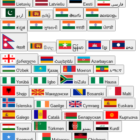
Lietuvių
Latviešu
Eesti
فارسی
اردو
தமிழ்
తెలుగు
മലയാളം
ಕನ್ನಡ
ગુજરાતી
मराठी
ਪੰਜਾਬੀ
नेपाली
සිංහල
မြန်မာ
ខ្មែរ
ລາວ
ქართული
Հայերեն
Azərbaycan
O'zbek
Қазақ
Монгол
አማርኛ
Yorùbá
Igbo
isiZulu
Hausa
Shqip
Македонски
Bosanski
Malti
Íslenska
Gaeilge
Cymraeg
Euskara
Galego
Català
Беларуская
Кыргызча
Тоҷикӣ
Türkmen
پښتو
Kurdî
Soomaali
Malagasy
Chichewa