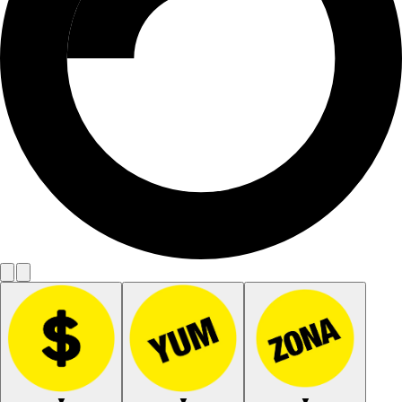
▼
▼
▼