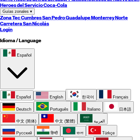
Heroes del Servicio Coca-Cola
Guías zonales
▾
Zona Tec
Cumbres
San Pedro
Guadalupe
Monterrey
Norte
Carretera
San Nicolás
Login
Idioma / Language
Español
Español
English
한국어
Français
Deutsch
Português
Italiano
日本語
中文 (简体)
中文 (繁體)
العربية
Русский
हिन्दी
বাংলা
Türkçe