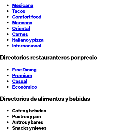
Mexicana
Tacos
Comfort food
Mariscos
Oriental
Carnes
Italiano y pizza
Internacional
Directorios restauranteros por precio
Fine Dining
Premium
Casual
Económico
Directorios de alimentos y bebidas
Cafés y bebidas
Postres y pan
Antros y bares
Snacks y nieves