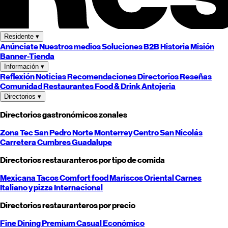
Residente
▾
Anúnciate
Nuestros medios
Soluciones B2B
Historia
Misión
Banner-Tienda
Información
▾
Reflexión
Noticias
Recomendaciones
Directorios
Reseñas
Comunidad
Restaurantes
Food & Drink
Antojeria
Directorios
▾
Directorios gastronómicos zonales
Zona Tec
San Pedro
Norte
Monterrey
Centro
San Nicolás
Carretera
Cumbres
Guadalupe
Directorios restauranteros por tipo de comida
Mexicana
Tacos
Comfort food
Mariscos
Oriental
Carnes
Italiano y pizza
Internacional
Directorios restauranteros por precio
Fine Dining
Premium
Casual
Económico