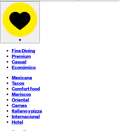
▼
Fine Dining
Premium
Casual
Económico
Mexicana
Tacos
Comfort food
Mariscos
Oriental
Carnes
Italiano y pizza
Internacional
Hotel