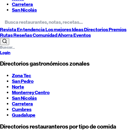
Carretera
San Nicolás
Revista
En tendencia
Los mejores
Ideas
Directorios
Premios
Rutas
Reseñas
Comunidad
Ahorra
Eventos
Login
Directorios gastronómicos zonales
Zona Tec
San Pedro
Norte
Monterrey
Centro
San Nicolás
Carretera
Cumbres
Guadalupe
Directorios restauranteros por tipo de comida