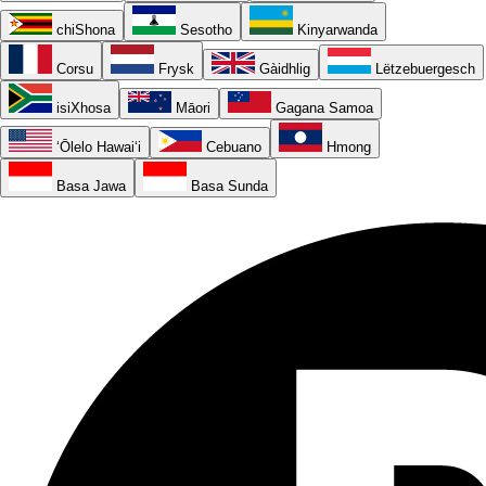
chiShona
Sesotho
Kinyarwanda
Corsu
Frysk
Gàidhlig
Lëtzebuergesch
isiXhosa
Māori
Gagana Samoa
ʻŌlelo Hawaiʻi
Cebuano
Hmong
Basa Jawa
Basa Sunda