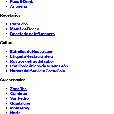
Food & Drink
Antojeria
Recetarios
PatoLobo
Mamá de Rocco
Recetario de influencers
Cultura
Estrellas de
Nuevo León
Etiqueta Restaurantera
Rostros detrás del sabor
Platillos icónicos de
Nuevo León
Heroes del Servicio Coca-Cola
Guías zonales
Zona Tec
Cumbres
San Pedro
Guadalupe
Monterrey
Norte