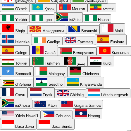
ქართული
Հայերեն
Azərbaycan
O'zbek
Қазақ
Монгол
አማርኛ
Yorùbá
Igbo
isiZulu
Hausa
Shqip
Македонски
Bosanski
Malti
Íslenska
Gaeilge
Cymraeg
Euskara
Galego
Català
Беларуская
Кыргызча
Тоҷикӣ
Türkmen
پښتو
Kurdî
Soomaali
Malagasy
Chichewa
chiShona
Sesotho
Kinyarwanda
Corsu
Frysk
Gàidhlig
Lëtzebuergesch
isiXhosa
Māori
Gagana Samoa
ʻŌlelo Hawaiʻi
Cebuano
Hmong
Basa Jawa
Basa Sunda