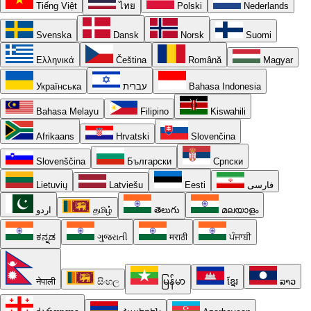
Tiếng Việt
ไทย
Polski
Nederlands
Svenska
Dansk
Norsk
Suomi
Ελληνικά
Čeština
Română
Magyar
Українська
עברית
Bahasa Indonesia
Bahasa Melayu
Filipino
Kiswahili
Afrikaans
Hrvatski
Slovenčina
Slovenščina
Български
Српски
Lietuvių
Latviešu
Eesti
فارسی
اردو
தமிழ்
తెలుగు
മലയാളം
ಕನ್ನಡ
ગુજરાતી
मराठी
ਪੰਜਾਬੀ
नेपाली
සිංහල
မြန်မာ
ខ្មែរ
ລາວ