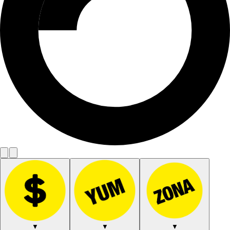
▼
▼
▼