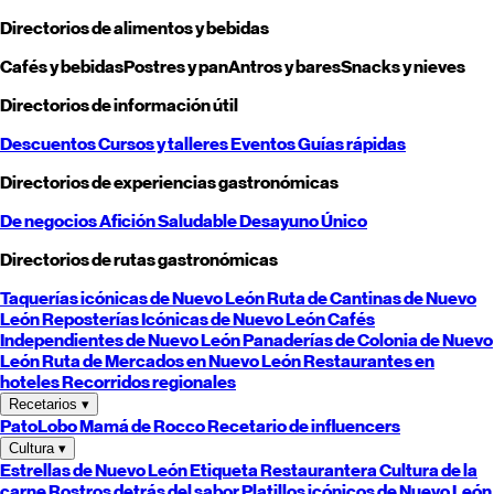
Directorios de alimentos y bebidas
Cafés y bebidas
Postres y pan
Antros y bares
Snacks y nieves
Directorios de información útil
Descuentos
Cursos y talleres
Eventos
Guías rápidas
Directorios de experiencias gastronómicas
De negocios
Afición
Saludable
Desayuno
Único
Directorios de rutas gastronómicas
Taquerías icónicas de
Nuevo León
Ruta de Cantinas de
Nuevo
León
Reposterías Icónicas de
Nuevo León
Cafés
Independientes de
Nuevo León
Panaderías de Colonia de
Nuevo
León
Ruta de Mercados en
Nuevo León
Restaurantes en
hoteles
Recorridos regionales
Recetarios
▾
PatoLobo
Mamá de Rocco
Recetario de influencers
Cultura
▾
Estrellas de
Nuevo León
Etiqueta Restaurantera
Cultura de la
carne
Rostros detrás del sabor
Platillos icónicos de
Nuevo León