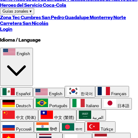
Heroes del Servicio Coca-Cola
Guías zonales
▾
Zona Tec
Cumbres
San Pedro
Guadalupe
Monterrey
Norte
Carretera
San Nicolás
Login
Idioma / Language
English
Español
English
한국어
Français
Deutsch
Português
Italiano
日本語
中文 (简体)
中文 (繁體)
العربية
Русский
हिन्दी
বাংলা
Türkçe