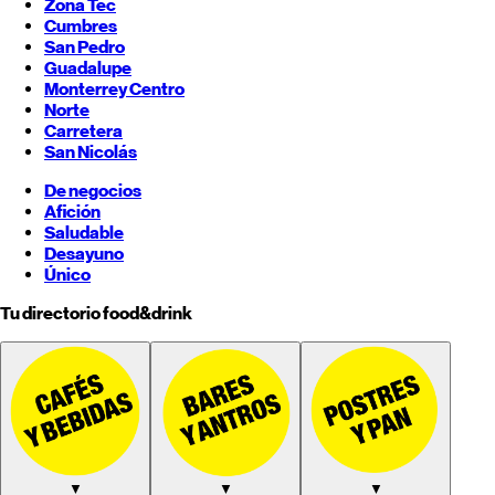
Zona Tec
Cumbres
San Pedro
Guadalupe
Monterrey
Centro
Norte
Carretera
San Nicolás
De negocios
Afición
Saludable
Desayuno
Único
Tu directorio food&drink
▼
▼
▼