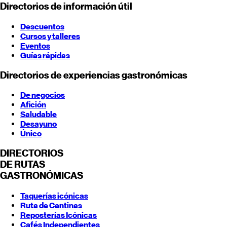
Directorios de información útil
Descuentos
Cursos y talleres
Eventos
Guías rápidas
Directorios de experiencias gastronómicas
De negocios
Afición
Saludable
Desayuno
Único
DIRECTORIOS
DE RUTAS
GASTRONÓMICAS
Taquerías icónicas
Ruta de Cantinas
Reposterías Icónicas
Cafés Independientes