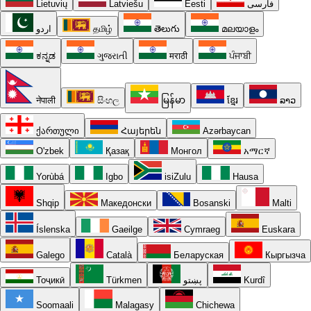
Lietuvių
Latviešu
Eesti
فارسی
اردو
தமிழ்
తెలుగు
മലയാളം
ಕನ್ನಡ
ગુજરાતી
मराठी
ਪੰਜਾਬੀ
नेपाली
සිංහල
မြန်မာ
ខ្មែរ
ລາວ
ქართული
Հայերեն
Azərbaycan
O'zbek
Қазақ
Монгол
አማርኛ
Yorùbá
Igbo
isiZulu
Hausa
Shqip
Македонски
Bosanski
Malti
Íslenska
Gaeilge
Cymraeg
Euskara
Galego
Català
Беларуская
Кыргызча
Тоҷикӣ
Türkmen
پښتو
Kurdî
Soomaali
Malagasy
Chichewa