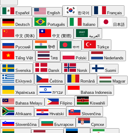
Español
English
한국어
Français
Deutsch
Português
Italiano
日本語
中文 (简体)
中文 (繁體)
العربية
Русский
हिन्दी
বাংলা
Türkçe
Tiếng Việt
ไทย
Polski
Nederlands
Svenska
Dansk
Norsk
Suomi
Ελληνικά
Čeština
Română
Magyar
Українська
עברית
Bahasa Indonesia
Bahasa Melayu
Filipino
Kiswahili
Afrikaans
Hrvatski
Slovenčina
Slovenščina
Български
Српски